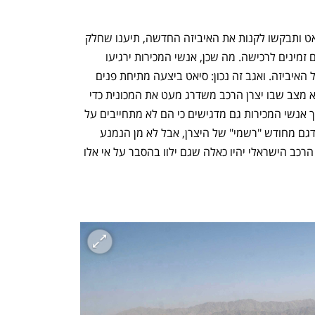
אם תתקשרו כעת, למשל, לסוכנות של סיאט ותבקשו לקנות את האיביזה החדשה, תיענו שחלק 
מדגמי האיביזה שמופיעים באתר כבר אינם זמינים לרכישה. מה שכן, אנשי המכירות ירגיעו 
אתכם ויסבירו שיש דגם חדש וטוב יותר של האיביזה. ואגב זה נכון: סיאט ביצעה מתיחת פנים 
באיביזה. למי שאינו יודע, מתיחת פנים היא מצב שבו יצרן הרכב משדרג מעט את המכונית כדי 
להפוך אותה ליותר מודרנית. אבל על הדרך אנשי המכירות גם מדגישים כי הם לא מתחייבים על 
המחיר. במקרה של סיאט מדובר באמת בדגם מחודש "רשמי" של היצרן, אבל לא מן הנמנע 
שעליות המחירים שיתרחשו בקרוב בשוק הרכב הישראלי יהיו כאלה שגם ילוו בהסבר על אי אלו 