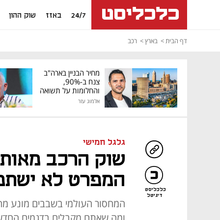
24/7
באזז
שוק ההון
דף הבית
בארץ
רכב
מחיר הבניין בארה"ב
צנח ב-90%,
והחלומות על תשואה
גבוהה התנפצו
אלמוג עזר
גלגל חמישי
שוק הרכב מאותת
המפרט לא ישתפ
כלכליסט
דיגיטל
המחסור העולמי בשבבים מונע מהיצ
ומה שאתם מקבלים בדגמים החדשים 