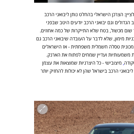
כדי לשים את הדברים בפרופורציה חשוב לציין: הצרכן הישראלי בהחלט נותן ליבואני הרכב 
לגיטימציה לייקר את המכוניות. יצרני הרכב הגדולים וגם יבואני הרכב יודעים היטב שבפני 
הישראלי ובפני מכוניתו החדשה לא יעמוד שום מכשול, בטח שלא התייקרות של כמה אחוזים. 
בעידן שבו כל יבואן רכב שמח להעניק תוכניות מימון, שלא לדבר על העובדה שיבואני הרכב גם 
למדו היטב שכאשר יש את המוצר הנכון - מכונית טסלה חשמלית משפחתית - אז הישראלים 
מוכנים לסבול לא פחות משלוש התייקרויות משמעותיות ועדיין שמחים לפתוח את הארנק. 
קודה
,
 מיצובישי - כל היצרניות שמוצאות את עצמן 
מתמודדות עם משבר השבבים, מאותתות ליבואני הרכב בישראל שהן לא יכולות להחזיק יותר 