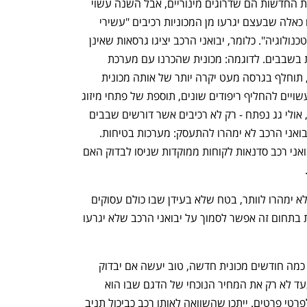
השדרוגים שיבואני הרכב מציעים בגרסאות החדשות הם שדרוגים מינוריים, אבל השנה עשוי 
להיווצר מצב חדש ומעניין: השדרוגים יהיו כאלה שבעצם יגרעו מן המכוניות רכיבים "עשירי 
טכנולוגיה" ויחליפו אותם ברכיבים "נחותי טכנולוגיה". כלומר, יבואני הרכב יציגו גרסאות שאינן 
דורשות מיצרני הרכב השקעה משמעותית בשבבים. לדוגמה: מכונית שהכרנו עם מערכת 
מולטימדיה בעלת צג בקוטר 10.25 אינץ', תוחלף בגרסה מעט יקרה יותר של אותה מכונית 
בדיוק, אבל בלי המסך הענקי. את המסך עשויים להחליף ריפודים שונים, תוספת של פתחי מיזוג 
אוויר ליושבים מאחור, שקעי USB נוספים, אולי גג נפתח - רק לא רכיבים אשר דורשים שבבים 
רבים. אבל, חשוב לציין שעם תחום אחד יבואני הרכב לא ימהרו להתעסק: מערכות בטיחות. 
במהלך החודשים האחרונים קיימו כמה יבואני רכב סדנאות לקוחות ממוקדות שניסו לבדוק האם 
.
התשובה למרבה המזל היתה שהלקוחות לא ימהרו לוותר, בטח שלא בעידן שבו כולם עסוקים 
בסמארטפון בפקק אף שאסור, כך שלפחות בתחום זה אפשר לסמוך על יבואני הרכב שלא יגרעו 
אבל בכל מקרה, מי שמעוניין לרכוש בעוד כמה חודשים מכונית חדשה, טוב יעשה אם יבדוק 
לעומק את מה שיבואני הרכב מציעים, ויתעד לא רק את המחיר הנוכחי של הדגם שבו הוא 
חושק, אלא גם את רמת הגימור והאבזור לפרטי פרטים. ייתכן שהשוואה לאותו רכב כביכול תניב 