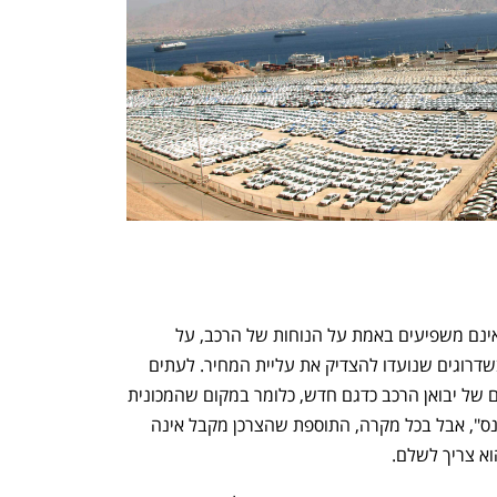
נפתח בכרטיסייה חדשה
נפתח בכרטיסייה חדשה
בל נטעה: מדובר בשדרוגים שבדרך כלל אינם משפיעים באמת על הנוחות של הרכב, על 
ביצועיו או על המרווח הפנימי שלו, אלא בשדרוגים שנועדו להצדיק את עליית המחיר. לעתים 
קרובות אותם שדרוגים נרשמים במחירונים של יבואן הרכב כדגם חדש, כלומר במקום שהמכונית 
תיקרא "סטייל" כעת היא נקראת "פרפורמנס", אבל בכל מקרה, התוספת שהצרכן מקבל אינה 
א צריך לשלם. 
h – the gateway to Tech
You're NXT