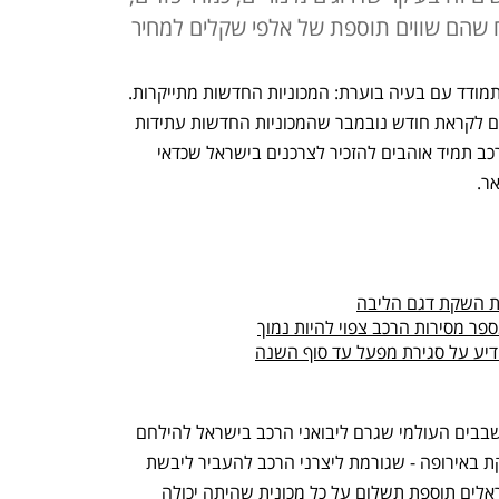
ח שהם שווים תוספת של אלפי שקלים למחיר
בימים אלה נאלץ ענף הרכב הישראלי להתמודד עם בעיה בוערת: המכוניות החדשות מתייקרות. 
מצב שבו בכירי ענף הרכב הישראלי נזכרים לקראת חודש נובמבר שהמכוניות החדשות עתידות 
להתייקר, לא היה חריג אף פעם. בענף הרכב תמיד אוהבים להזכיר לצרכנים בישראל שכדאי 
ר. 
ת השקת דגם הליבה
ר מסירות הרכב צפוי להיות נמוך
דיע על סגירת מפעל עד סוף השנה
אבל השנה מדובר במצב שונה: משבר השבבים העולמי שגרם ליבואני הרכב בישראל להילחם 
על כל מכונית והרגולציה ההולכת ומתהדקת באירופה - שגורמת ליצרני הרכב להעביר ליבשת 
מכוניות נקיות ולדרוש מיבואני הרכב הישראלים תוספת תשלום על כל מכונית שהיתה יכולה 