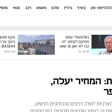
כלכליסט-טק
בארץ
נדל"ן
עולם
משפט
רכב
פנאי
מוסף
באלטשולר שחם
וויקס ממש
מפיקים לקחים: "זה
ביוקר על ר
כבר לא 'וואן מן' שואו
44
של גילעד"
אלמוג עזר
סופי שולמן
מיליון דולר
: המחיר יעלה,
ר
רניות לשלב רכיבים טכנולוגיים חדשים,
זה בעיקר שדרוגים מינוריים, כמו ריפודים,