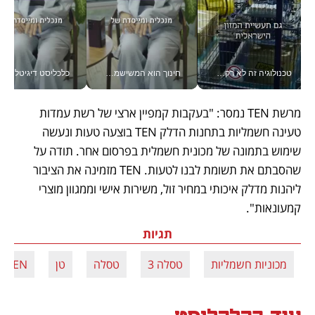
טכנולוגיה זה לא רק בהייטק: גם תעשיית המזון הישראלית מאמצת כלי AI, אוטומציה וניתוח דאטה בזמן אמת
חינוך הוא המשישמה של החיים שלי - V
כלכליסט דיגיטל
מרשת TEN נמסר: "בעקבות קמפיין ארצי של רשת עמדות 
טעינה חשמליות בתחנות הדלק TEN בוצעה טעות ונעשה 
שימוש בתמונה של מכונית חשמלית בפרסום אחר. תודה על 
שהסבתם את תשומת לבנו לטעות. TEN מזמינה את הציבור 
ליהנות מדלק איכותי במחיר זול, משירות אישי וממגוון מוצרי 
קמעונאות".
תגיות
מכוניות חשמליות
טסלה 3
טסלה
טן
TEN