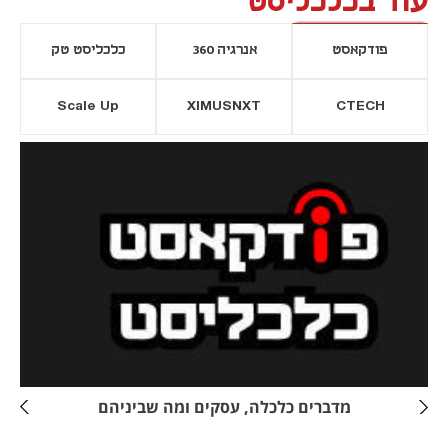
עוד בכלכליסט
פודקאסט
אנרגיה 360
כלכליסט טק
Scale Up
XIMUSNXT
CTECH
יסייה חדשה
נפתח בכרטיסייה חדשה
מדברים כלכלה, עסקים ומה שביניהם