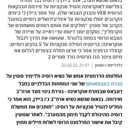
בנאום שנשא הערב, אמר ביידן כי רוסיה כבר החלה
בפלישה לאוקראינה והטיל סנקציות על פירמת הבנקאות
הרוסית VEB והבנק הצבאי שלה. עוד מסר ביידן כי בימים
הקרובים יוטלו סנקציות על אינדיבידואלים רוסיים במעגל
הקרוב של פוטין: "חולקים את אותם רווחים מושחתים של
הקרמלין"; מוקדם יותר דיווחו עדי ראייה על שיירה של
הצבא הרוסי במחוז בלגורוד, שעושה את הדרך לגבול
אוקראינה; בריטניה הטילה סנקציות על 5 בנקים רוסיים;
קנצלר גרמניה אמר כי ארצו החלה בצעדים לבלום את
מיזם צינור הגז מרוסיה נורד סטרים 2
כלכליסט ו-ynet
|
21:51, 22.02.22
החלטתו הדרמטית אמש של נשיא רוסיה ולדימיר פוטין על 
נפתח בכרטיסייה חדשה
נפתח בכרטיסייה חדשה
הכרה בעצמאותם
 של שני המחוזות הבדלניים בחבל 
דונבאס שבמזרח אוקראינה - גוררת גינוי מצד ארה"ב 
ואירופה. בנאום שנשא נשיא ארה"ב ג'ו ביידן, הוא אמר כי 
החליט להטיל סנקציות על רוסיה: "חותכים את ממשלת 
רוסיה מהיכולת לקבל מימון מהמערב". לאחר שפוטין 
קיבל את אישור הפרלמנט הרוסי לשלוח חיילים מחוץ 