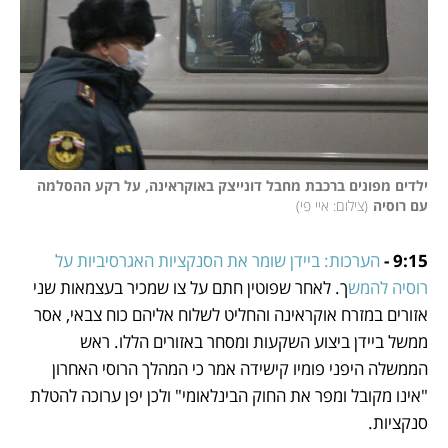
ילדים מפונים ברכבת מחבל דונייצק באוקראינה, על רקע ההסלמה 
עם רוסיה
(
צילום: איי פי
)
9:15 - 
הערכות: ביידן שומר את הסנקציות האגרסיביות על 
רוסיה להמש
ך. לאחר שפוטין חתם על צו שמכיר בעצמאות שני 
אזורים במזרח אוקראינה והחליט לשלוח אליהם כוח צבאי, אסר 
ממשל ביידן ביצוע השקעות ומסחר באזורים הללו. ראש 
הממשלה היפני פומיו קישידה אמר כי המהלך הרוסי האחרון 
"אינו מקובל ומפר את החוק הבינלאומי" ולכן יפן ערוכה להטלת 
סנקציות.