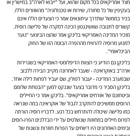
מצד אמריקאים בכל מקום שהוא, ועל "ייבוא לארה"ב במישרין או 
בעקיפין של כל סחורה, שירות או טכנולוגיה" מהאזורים הללו. 
בכיר בממשל שתדרך עיתונאים אמר כי הצעדים הללו אינם 
קשורים לתגובה שוושינגטון הכינה למקרה של פלישה רוסית. 
מזכיר המדינה האמריקאי בלינקן אמר שהצו הביצועי "נועד 
למנוע מרוסיה להרוויח מההפרה הבוטה הזו של החוק 
הבינלאומי".
בלינקן גם הודיע כי הצוות הדיפלומטי האמריקאי בשגרירות 
ארה"ב באוקראינה - שעבר לאחרונה מקייב הבירה ללבוב 
שבמערב המדינה - יעבור לפולין, שם יעביר לפחות לילה אחד. 
בלינקן הסביר כי מדובר בצעד שננקט למען "הבטחת שלומם 
וביטחונם של אזרחים אמריקאים". בלינקן אמר כי החיילים 
הרוסים ממשיכים להתקרב לגבול של אוקראינה במה שנראה 
כמו פלישה שיכולה להתרחש בכל רגע. לדבריו רוסיה הורתה 
לפרוס חיילים במחוזות שנשלטים על ידי הבדלנים הפרו-רוסים 
ובימים האחרונים היו דיווחים על הפרות חוזרות ונשנות של 