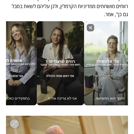
רווחים מושחתים ממדיניות הקרמלין, ולכן עליהם לשאת בסבל 
גם כן", אמר.
אני לא צריכה את המשרד: רונית שרעבי-חדד מנהלת ארגון של 30000 עובדים מכל מקום_v
בתפקידים כאלה אי אפשר לחכות: אושרת לוי מניעה השקעות ענק מהטלפון_v
כלכליסט דיגיטל