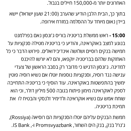
האחרונים יותר מ-150,000 חיילים בגבול.
בתוך כך, הבית הלבן הודיע שהערב (21:00 שעון ישראל) יישא 
ביידן נאום מיוחד על ההסלמה במזרח אירופה.
15:00 - 
ראש ממשלת בריטניה בוריס ג'ונסון נאם בפרלמנט 
בנוגע למצב באוקראינה, והודיע כי בריטניה מטילה סנקציות על 
חמישה בנקים רוסיים ושלושה אינדיבידואלים. פירוש הדבר כי כל 
האחזקות שלהם בבריטניה יוקפאו, והם לא יורשו להיכנס 
למדינה. ג'ונסון הדגיש כי מדובר רק בסבב הראשון של צעדי 
ענישה נגד רוסיה, וסנקציות נוספות יוטלו אם נשיא רוסיה פוטין 
ימשיך בהתפשטות באוקראינה. עוד הוסיף כי בריטניה התחייבה 
לספק לאוקראינה מימון פיתוח בגובה 500 מיליון דולר, וכי הוא 
שוחח אמש עם נשיא אוקראינה ולדימיר זלנסקי והבטיח לו  את 
תמיכת בריטניה. 
חמשת הבנקים עליהם יוטלו הסנקציות הם רוסיאה (Rossiya), 
ג'נרל בנק, בנק הים השחור, Promsvyazbank ו-, IS Bank. 