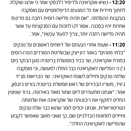
12:20 - 
נשיא אוקראינה ולדימיר ז'לנסקי אמר כי ארצו שוקלת 
לחתוך מיידית את כל המגעים הדיפלומטיים עם מוסקבה 
בעקבות ההסלמה. "אם תהיה פלישה רוסית רחבה גם מדינות 
אחרות יהיו בסכנה. אסור לנו לחכות עם הסנקציות עד אשר 
תהיה פלישה רחבה יותר, צריך לפעול עכשיו", אמר.
11:20 - 
שעות אחרי הגעתם של דיווחים ראשונים על טנקים 
"בלתי מזוהים" באזור דונייצק שבשליטת המורדים הפרו-רוסים 
במזרח אוקראינה, שר בכיר בממשלת בריטניה טען הבוקר (יום 
ג') כי הפלישה לאוקראינה כבר החלה למעשה, וכי מוסקבה 
שלחה טנקים וחיילים לשטח האוקראיני. שר הבריאות סג'יד 
ג'וויד, משריו הבכירים של ראש ממשלת בריטניה בוריס ג'ונסון, 
אמר: "אנחנו מתעוררים ליום שחור מאוד באירופה. ברור שפוטין 
החליט לתקוף את ריבונותה של אוקראינה ואת שלמותה 
הטריטוריאלית. אנחנו יכולים לומר שהוא כבר שלח טנקים 
וחיילים למחוזות הבדלניים שם, כך שאני חושב שאפשר לקבוע 
שהפלישה לאוקראינה החלה".