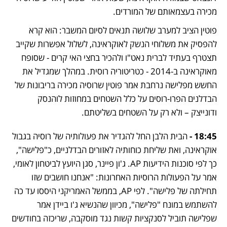
מכירה בעצמאותם של המורדים. 
פוטין הציב למערב שלושה תנאים לסיום המשבר: הוא קרא 
להפסיק את משלוחי הנשק לאוקראינה, לשלול אפשרות שקייב 
תצטרף בעתיד לברית נאט"ו ולהכיר בחצי האי קרים - שסופח 
מאוקראינה ב-2014 - כטריטוריה רוסית. במהלך שמגדיל את 
החשש מפלישה נרחבת אמר פוטין שרוסיה מכירה בריבונות של 
הבדלנים הפרו-רוסים על כלל השטחים במחוזות לוהנסק 
ודונייצק – ולא רק על השטחים בשליטתם. 
18:45 - 
הבית הלבן החל להגדיר את פעולותיה של רוסיה בגבול 
אוקראינה, ואת שליחת כוחותיה לאזורים הבדלניים, כ"פלישה", 
כך לפי סוכנות הידיעות AP. ג'ון פיינר, סגן היועץ לביטחון לאומי, 
אמר על הפעולות הרוסיות האחרונות: "אנחנו חושבים שזו 
תחילתה של פלישה". לפי AP, בממשל האמריקני היססו עד כה 
להשתמש במונח "פלישה", מכיוון שהנשיא ג'ו ביידן אמר 
שפלישה תוביל לסנקציות קשות נגד מוסקבה, שריכזה בחודשים 