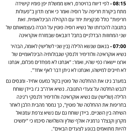
08:15 - 
לפי דיווח ברויטרס, ראש ממשלת יפן פומיו קישידה 
מתח ביקורת חריפה על רוסיה ואמר כי ארצו תדון ב"פעולות 
חריפות" כולל סנקציות יחד עם הקהילה הבינלאומית. זאת 
בתגובה להכרזתו של נשיא רוסיה פוטין על הכרה בעצמאותם של 
שני המחוזות הבדלניים בחבל דונבאס שבמזרח אוקראינה
07:00 -
 בנאום שנשא הלילה (בין שני לשלישי) לאומה, הבהיר 
נשיא אוקראינה וולודימיר זלנסקי שגבולותיה הבינלאומיים של 
ארצו יישארו כפי שהיו, ואמר: "אנחנו לא מפחדים מכלום, אנחנו 
לא חייבים למישהו, ואנחנו לא ניתן דבר לאף אחד".
במערב גינו את ההחלטה של פוטין בקול כמעט אחיד- ומנסים גם 
לגבש החלטה על צעדי התגובה. נשיא ארה"ב ג'ו ביידן שוחח 
הלילה (שלישי) עם נשיא אוקראינה וולודימיר זלנסקי ו"גינה 
בחריפות את ההחלטה של פוטין", כך נמסר מהבית הלבן לאחר 
השיחה בין השניים. ביידן שוחח גם עם נשיא צרפת עמנואל 
מקרון וקנצלר גרמניה אולף שולץ והשלושה סיכמו כי "ימשיכו 
להיות מתואמים בנוגע לצעדים הבאים".  