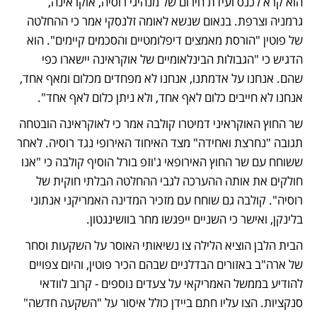
הוא קרא לכנס ועידת חירום של מנהיגי רוסיה, אוקראינה, 
גרמניה וצרפת. בנאום שנשא לאומה זלנסקי אמר כי ההחלטה 
של פוטין "הורסת מאמצים דיפלומטיים והסכמים קיימים". הוא 
הדגיש כי "הגבולות הבינלאומיים של אוקראינה יישארו כפי 
שהם. אנחנו על אדמתנו, אנחנו לא מפחדים מכלום ומאף אחד, 
אנחנו לא חייבים כלום לאף אחד, ולא ניתן כלום לאף אחד".
שר החוץ האוקראיני דמיטרו קולבה אמר כי לאוקראינה הובטחה 
תגובה "נחרצת ואחידה" מצד האיחוד האירופי נגד רוסיה. לאחר 
ששוחח עם שר החוץ האירופאי ג'וזפ בורל הוסיף קולבה כי "אנו 
חולקים את אותה ההערכה לגבי ההחלטה הבלתי חוקית של 
רוסיה". קולבה גם שוחח עם מזכיר המדינה האמריקני אנתוני 
בלינקן, ואישר כי השניים ייפגשו מחר בוושינגטון. 
הבית הלבן הוציא הלילה צו נשיאותי האוסר על השקעות וסחר 
של ארה"ב באזורים הבדלניים שבהם הכיר פוטין, והיום צפויים 
להודיע בממשל האמריקאי על צעדים נוספים - קרוב לוודאי 
סנקציות. הצו עליו חתם ביידן כולל איסור על "השקעה חדשה" 