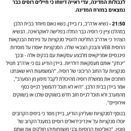
לגבולות המדינה, עדי ראייה דיווחו כי חיילים רוסים כבר 
נמצאים במזרח המדינה. 
21:50 - 
נשיא ארה"ב, ג'ו ביידן, נשא נאום מיוחד בבית הלבן 
במהלכו ציין כי רוסיה כבר החלה בפלישה לאוקראינה. הנשיא 
הצהיר כי ארה"ב החליטה להטיל סנקציות על פירמת הבנקאות 
הרוסית VEB והבנק הצבאי שלה. הסנקציות יאסרו על מוסדות 
פיננסיים אמריקאים מלבצע עסקאות עם בנקים אלה - ובכך 
"ינתק" אותם מעסקאות דולריות. ביידן הודיע גם כי ארה"ב תטיל 
סנקציות על החוב הריבוני של רוסיה. "המשמעות היא שאנחנו 
חותכים את ממשלת רוסיה מהיכולת לקבל מימון מן המערב", 
אמר ביידן בבית הלבן. "היא לא תוכל להמשיך לגייס כסף 
מהמערב ולא תוכל לגייס חוב חדש בשווקים שלנו או בשווקים 
אירופיים".
בנוסף לסנקציות שעליהן הודיע, ביידן מסר כי בימים הקרובים 
יוטלו סנקציות על אינדיבידואלים רוסיים במעגל הקרוב של 
פוטין. "האליטות הרוסיות ובני משפחותיהן חולקים את אותם 