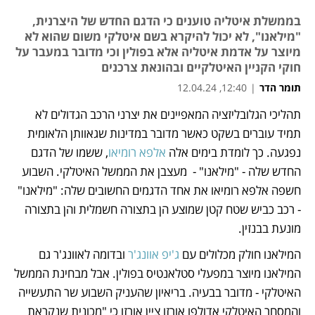
בממשלת איטליה טוענים כי הדגם החדש של היצרנית,
"מילאנו", לא יכול להיקרא בשם איטלקי משום שהוא לא
מיוצר על אדמת איטליה אלא בפולין וכי מדובר במעבר על
חוקי הקניין האיטלקיים ובהונאת צרכנים
תומר הדר
|
12:40, 12.04.24
תהליכי הגלובליזציה המאפיינים את יצרני הרכב הגדולים לא 
נפתח בכרטיסייה חדשה
נפתח בכרטיסייה חדשה
תמיד עוברים בשקט כאשר מדובר במדינות שגאוותן הלאומית 
נפגעה. כך לומדת בימים אלה 
אלפא רומיאו
, ששמו של הדגם 
החדש שלה - "מילאנו" -  מעצבן את הממשל האיטלקי. השבוע 
חשפה אלפא רומיאו את אחד הדגמים החשובים שלה: "מילאנו" 
- רכב כביש שטח קטן שמוצע הן בתצורה חשמלית והן בתצורה 
מונעת בבנזין. 
המילאנו חולק מכלולים עם 
ג'יפ אוונג'ר
 ובדומה לאוונג'ר גם 
המילאנו מיוצר במפעלי סטלאנטיס בפולין. אבל מבחינת הממשל 
האיטלקי - מדובר בבעיה. בריאיון שהעניק השבוע שר התעשייה 
והמסחר האיטלקי אדולפו אורזו ציין אורזו כי "מכונית שנקראת 