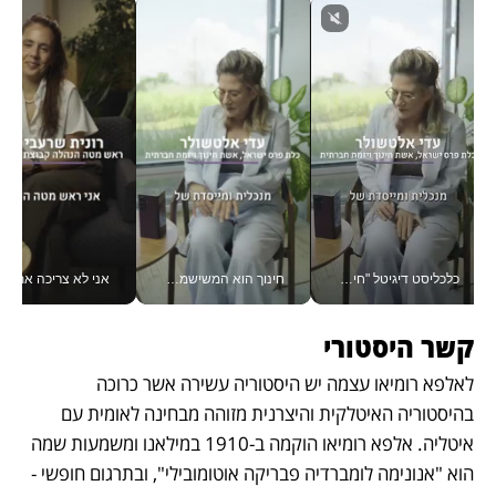
כלכליסט דיגיטל "חינוך הוא המשימה של החיים שלי"_v
חינוך הוא המשישמה של החיים שלי - V
אני לא צריכה את המשרד:
קשר היסטורי
לאלפא רומיאו עצמה יש היסטוריה עשירה אשר כרוכה 
בהיסטוריה האיטלקית והיצרנית מזוהה מבחינה לאומית עם 
איטליה. אלפא רומיאו הוקמה ב-1910 במילאנו ומשמעות שמה 
הוא "אנונימה לומברדיה פבריקה אוטומובילי", ובתרגום חופשי - 