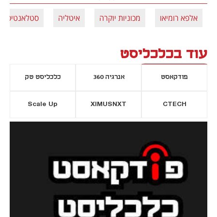
אלפא רומיאו
מכוניות יוקרה
איטליה
סטלאנטיס
עוד בכלכליסט
פודקאסט
אנרגיה 360
כלכליסט טק
Scale Up
XIMUSNXT
CTECH
יסייה חדשה
נפתח בכרטיסייה חדשה