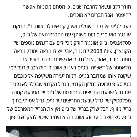
חודר ללב ונשאר להרבה שנים, כי מסתם מכוניות אפשר 
להיפטר, אבל חברים לא מוכרים.
כעת לג'יפ יש רכב חשמלי ראשון, קוראים לו "אוונג'ר", הנוקם. 
אוונג'ר הוא פרי פיתוח משותף עם החברה־האם של ג'יפ, 
סטלאנטיס. ג'יפ אוונג'ר חולק מכלולים עם דגמים נוספים של 
הקונצרן, פיג'ו 2008 לדוגמה, אבל יש לו מראה ייחודי, מראה 
חמוד, חביב, אהוב, אבל גם מראה שיותר מהכל מזכיר את 
הדאסטר של דאצ'יה. בג'יפ דאגו שאוונג'ר יהיה רכב שרומז למי 
שקונה אותו שמדובר בג'יפ: דמות זעירה משקיפה אל כוכבים 
בטלסקופ טבועה בחלון הקדמי, בגריל הקדמי שבכלל לא מזכיר 
את גריל שבעת החריצים המפורסם של ג'יפ יש הטבעה קטנה 
מפלסטיק של גריל שבעת החריצים של ג'יפ, גריל אמיתי בתוך 
גריל מזויף. חבל שרק בגריל של ג'יפ אין את הגריל המפורסם של 
ג'יפ. כשחושבים על זה, אוונג'ר הוא היחיד שיכול להיקרא ג'יפון. 