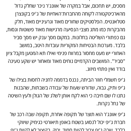
מסכים, יש תחכום, אבל במקרה של אוונג'ר ניכר שחלק גדול 
מהארכיטקטורה לקוחה מהחברות־האחיות של ג'יפ בקונצרן 
סטלאנטיס. הפלסטיקים שחורים מאוד וגרעיניים מאוד, חלק 
מהבקרות כמו מתג מצבי הנסיעה מרגישות מאוד פשוטות וגסות, 
גם כפתורי השליטה בחלונות. במקום מסך ענק יש מסך סביר 
בלבד. מערכות הבטיחות המקוריות עובדות היטב, במושב 
האחורי יש מעט מחסור במרווח פנימי ואילו תא המטען מקבל ציון 
"סביר". המושבים הקדמיים נוחים מאוד ומאחור יש שקע טעינה 
בודד ואין פתחי מיזוג.
ג'יפ חשמלי חוזר הביתה, נכנס בדממה לחניה לחסות בצילו של 
ג'יפ ותיק, גבוה, שדורש שעות של עבודה בשבתות, שהבנות 
נתנו לו שם חיבה כי הוא לקח אותן לשלג של הגולן ולעץ השיטה 
של נחל נקרות. 
ג'יפ אוונג'ר הוא תוצר של תקופה אחרת, תקופה שבה רכב של 
חברת ג'יפ יכול לנסוע בשטח באופן תיאורטי כגימיק שיווקי 
בלבד, שבה ג'יפ צריך להיות חמוד, ירוק, בקיצור לא להיות ג'יפ. 