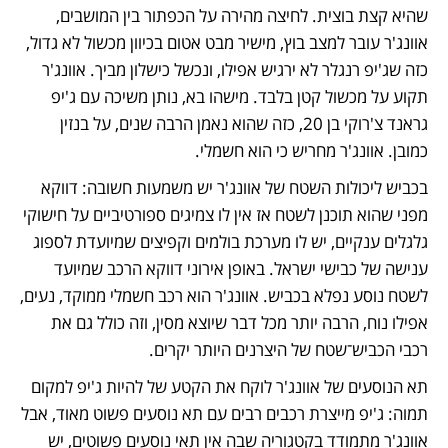
שהיא קצת בוצית. לחיצה מהירה על הכפתור בין המושבים, 
אוונג'ר עובר למצב בוץ, מישיר מבט אטום בכיוון מכשול לא גדול, 
כזה שג'יפ רנגלר לא ירגיש אפילו, ונכשל כישלון מביך. אוונג'ר 
תקוע על מכשול קטן בלבד. מישהו בא, נותן משיכה עם ג'יפ 
גראנד צ'רוקי בן 20, כזה שהוא נאמן הרבה שנים, על בנזין 
כמובן. אוונג'ר מחריש כי הוא חשמלי.
בכביש ליכולות השטח של אוונג'ר יש משמעות חשובה: דווקא 
מפני שהוא תוכנן לשטח אז אין לו צמיגים ספורטיביים על חישוקי 
גלגלים ענקיים, יש לו מערכת בולמים וקפיצים שמיועדת לספוג 
ענישה של כבישי ישראל. באופן אירוני דווקא הרכב שמיועד 
לשטח נוסע נפלא בכביש. אוונג'ר הוא רכב חשמלי ממוקד, נעים, 
אפילו נוח, הרבה יותר מכל דבר שיוצא מסין, וזה כולל גם את 
רכבי הכביש־שטח של היצרנים היותר יקרים.
תא הנוסעים של אוונג'ר לוקח את הקטע של להיות ג'יפ למקום 
תמוה: ג'יפ מייצרת רכבים רבים עם תא נוסעים פשוט מאוד, אבל 
אוונג'ר מתמודד בקטגוריה שבה אין תאי נוסעים פשוטים, יש 