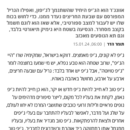
אוונג'ר הוא הג'יפ היחיד שהשתנמך לג'יפון, ואפילו הגריל
המפורסם עם שבעת החריצים נעדר ממנו. כדי לחוש בכוח
שלו יש לעבור למצב ספורטיבי, אלא שאז הוא לוגם חשמל
בקצב מסחרר. הנסיעה בשטח היא גימיק תיאורטי בלבד,
וגם תא הנוסעים מאכזב
תומר הדר
|
06:00, 15.01.24
ג'יפ לא קונים, ג'יפ מאמצים. דווקא בישראל, שמקימיה שרו "היי 
הג'יפ", שרוב שטחה הוא טבע נפלא, יש מי שמעז בחוצפה לומר 
"ג'יפ טויוטה", אבל ג'יפ יש אחד בלבד: גריל עם שבעה חריצים, 
ארבע על ארבע, מחושל באהבה באוהיו. 
ג'יפ טוב לא חייב להיות ג'יפ חדש או יקר, הוא כן חייב להיות ג'יפ 
נאמן, לקחת את בעליו לכל מקום, לייצר סיפורים מדהימים על 
נופים פראיים ולילות זרועי כוכבים שתושבי המרכז לא יחוו לעולם, 
על שלג ועל מדבר, לאפשר לבעליו להתחבר עם בעלי ג'יפים 
אחרים ולצאת להרפתקאות. ג'יפ טוב מגדיר את בעליו, ובעליו 
מתגמל אותו בתחזוקה ביד אוהבת ובשדרוגים למכביר. ג'יפ טוב 