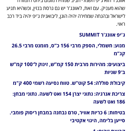
אוונג'ר הוא ג'יפ חשמלי חביב שמחירו מוגזם ביחס לתמורה 
שהוא מעניק. עם זאת, לאוונג'ר יש גם גרסת בנזין, וכשהיא תגיע 
לישראל ובהנחה שמחירה יהיה הוגן, ליבואנית ג'יפ יהיה ביד רכב 
ראוי.
ג'יפ אוונג'ר SUMMIT
מנוע: חשמלי, הספק מרבי 156 כ”ס, מומנט מרבי 26.5 
קג”מ
ביצועים: מהירות מרבית 150 קמ”ש, זינוק ל־100 קמ”ש 
ב־9 שניות
קיבולת סוללה: 54 קוט"ש. טווח נסיעה רשמי 400 ק"מ
צריכת אנרגיה: נתוני יצרן 154 ואט לשעה. נתוני מבחן: 
186 ואט לשעה
בטיחות: 6 כריות אוויר, טרם נבחנה במבחן ריסוק פומבי. 
סייען בלימה, היגוי אקטיבי