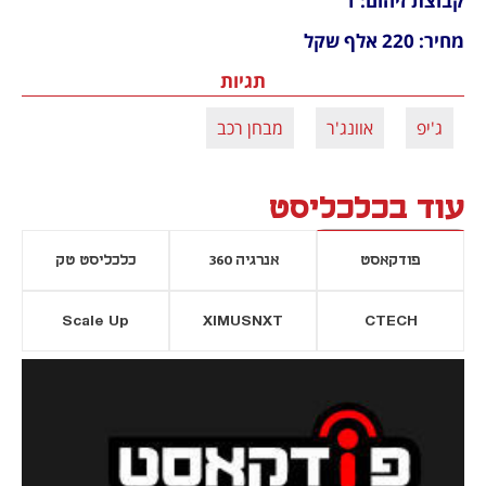
קבוצת זיהום: 1
מחיר: 220 אלף שקל
תגיות
ג'יפ
אוונג'ר
מבחן רכב
עוד בכלכליסט
פודקאסט
אנרגיה 360
כלכליסט טק
Scale Up
XIMUSNXT
CTECH
יסייה חדשה
נפתח בכרטיסייה חדשה