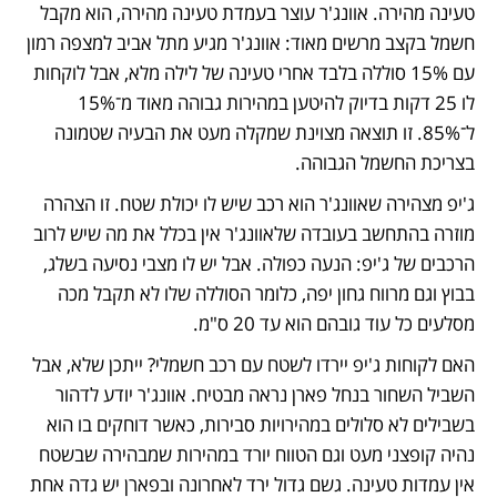
טעינה מהירה. אוונג'ר עוצר בעמדת טעינה מהירה, הוא מקבל 
חשמל בקצב מרשים מאוד: אוונג'ר מגיע מתל אביב למצפה רמון 
עם 15% סוללה בלבד אחרי טעינה של לילה מלא, אבל לוקחות 
לו 25 דקות בדיוק להיטען במהירות גבוהה מאוד מ־15% 
ל־85%. זו תוצאה מצוינת שמקלה מעט את הבעיה שטמונה 
בצריכת החשמל הגבוהה.
ג'יפ מצהירה שאוונג'ר הוא רכב שיש לו יכולת שטח. זו הצהרה 
מוזרה בהתחשב בעובדה שלאוונג'ר אין בכלל את מה שיש לרוב 
הרכבים של ג'יפ: הנעה כפולה. אבל יש לו מצבי נסיעה בשלג, 
בבוץ וגם מרווח גחון יפה, כלומר הסוללה שלו לא תקבל מכה 
מסלעים כל עוד גובהם הוא עד 20 ס"מ. 
האם לקוחות ג'יפ יירדו לשטח עם רכב חשמלי? ייתכן שלא, אבל 
השביל השחור בנחל פארן נראה מבטיח. אוונג'ר יודע לדהור 
בשבילים לא סלולים במהירויות סבירות, כאשר דוחקים בו הוא 
נהיה קופצני מעט וגם הטווח יורד במהירות שמבהירה שבשטח 
אין עמדות טעינה. גשם גדול ירד לאחרונה ובפארן יש גדה אחת 