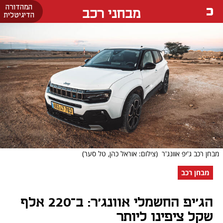
המהדורה
מבחני רכב
הדיגיטלית
מבחן רכב ג'יפ אוונג'ר
(צילום: אוראל כהן, טל סער)
מבחן רכב
הג'יפ החשמלי אוונג'ר: ב־220 אלף
שקל ציפינו ליותר