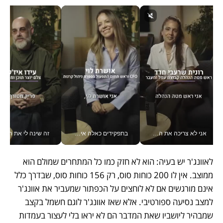
אני לא צריכה את המשרד: רונית שרעבי-חדד מנהלת ארגון של 30000 עובדים מכל מקום_v
בתפקידים כאלה אי אפשר לחכות: אושרת לוי מניעה השקעות ענק מהטלפון_v
זה שינה לי את החיים: 
לאוונג'ר יש בעיה: הוא לא חזק כמו כל המתחרים שמולם הוא 
ממוצב. אין לו 200 כוחות סוס, רק 156 כוחות סוס, שבדרך כלל 
אינם מורגשים אם לא לוחצים על הכפתור שמעביר את אוונג'ר 
למצב נסיעה ספורטיבי. אלא שאז אוונג'ר לוגם חשמל בקצב 
שמבהיר ליושביו שאת המדבר הם לא יראו בלי לעצור בעמדות 