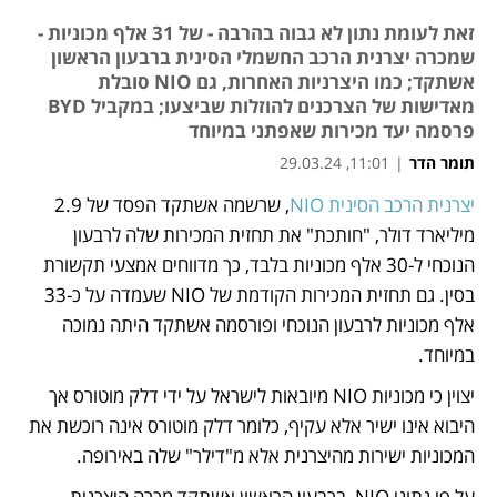
זאת לעומת נתון לא גבוה בהרבה - של 31 אלף מכוניות -
שמכרה יצרנית הרכב החשמלי הסינית ברבעון הראשון
אשתקד; כמו היצרניות האחרות, גם NIO סובלת
מאדישות של הצרכנים להוזלות שביצעו; במקביל BYD
פרסמה יעד מכירות שאפתני במיוחד
תומר הדר
|
11:01, 29.03.24
יצרנית הרכב הסינית NIO
, שרשמה אשתקד הפסד של 2.9 
נפתח בכרטיסייה חדשה
נפתח בכרטיסייה חדשה
מיליארד דולר, "חותכת" את תחזית המכירות שלה לרבעון 
הנוכחי ל-30 אלף מכוניות בלבד, כך מדווחים אמצעי תקשורת 
בסין. גם תחזית המכירות הקודמת של NIO שעמדה על כ-33 
אלף מכוניות לרבעון הנוכחי ופורסמה אשתקד היתה נמוכה 
במיוחד. 
יצוין כי מכוניות NIO מיובאות לישראל על ידי דלק מוטורס אך 
היבוא אינו ישיר אלא עקיף, כלומר דלק מוטורס אינה רוכשת את 
המכוניות ישירות מהיצרנית אלא מ"דילר" שלה באירופה. 
על פי נתוני NIO, ברבעון הראשון אשתקד מכרה היצרנית 