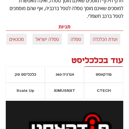
חלקי חילוף למוסכים שאינם מוסך טסלה, ואינה מאפשרת 
למוסכים שאינם מוסך טסלה לטפל ברכביה, אף שהם מוסמכים 
לטפל ברכב חשמלי.
תגיות
ועדת הכלכלה
טסלה
טסלה ישראל
מכונאים
עוד בכלכליסט
פודקאסט
אנרגיה 360
כלכליסט טק
Scale Up
XIMUSNXT
CTECH
יסייה חדשה
נפתח בכרטיסייה חדשה