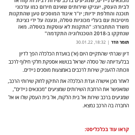
מכונאים ניידים, שמגיעים ברכב שירות לבית הלקוח או
לבית העסק, יעניקו שירותים שאינם חירום כמו עדכוני
תוכנה והחלפת ידיות; יו"ר איגוד המוסכים טען שהתקנות
מיטיבות עם בעלי מכוניות טסלה, ונענה על ידי נציגת
משרד התחבורה: "התקנות לא עוסקות בטסלה. מאז
שנחקקו ב-2018 הטכנולוגיה התקדמה"
תומר הדר
|
18:32, 30.01.22
דיון שגרתי שהתקיים היום (א') בוועדת הכלכלה הפך לדיון 
נפתח בכרטיסייה חדשה
נפתח בכרטיסייה חדשה
נפתח בכרטיסייה חדשה
נפתח בכרטיסייה חדשה
נפתח בכרטיסייה חדשה
בבלעדיותה של טסלה ישראל בנושא אספקת חלקי חילוף לרכב 
וזכותה להעניק שירות לרכבים באמצעות מוסכים ניידים. 
לאחר מכן אישרה ועדת הכלכלה את התיקון לחוק שירותי הרכב, 
שמאפשר את הרחבת השירותים שמציעים "מכונאים ניידים", 
שמגיעים ברכב שירות אל בית הלקוח, אל בית העסק שלו או אל 
החברה בה הרכב נמצא.
קראו עוד בכלכליסט: