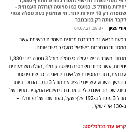
לפי נתוני משרד הרישוי נמסרו בחודש החולף 1,880
יחידות ממודל 3, כמעט כמו טויוטה קורולה העממית -
שמסרה רק 10 יחידות יותר. מי שמזמין כעת טסלה צפוי
לקבל אותה רק בנובמבר
אודי עציון
|
08:37, 04.07.21
בפעם הראשונה מתברגת מכונית חשמלית לרשימת עשר 
נפתח בכרטיסייה חדשה
נפתח בכרטיסייה חדשה
נפתח בכרטיסייה חדשה
המכוניות הנמכרות בישראלוכמעט כובשת אותה. 
מנתוני משרד הרישוי עולה כי טסלה מודל 3 מסרה ביוני 1,880 
יחידות, עשר פחות משמסרה טויוטה קורולה, הזולה משמעותית. 
עם זאת, נתוני המסירות של איגוד יבואני הרכב שיתפרסמו 
בהמשך השבוע עשויים להציג את מודל 3 כרכב הנמכר ביותר 
ביוני, שכן הם אינם כוללים את נתוני הייבוא המקביל. מחירו של 
מודל 3 מתחיל ב-192 אלף שקל, בעוד שזה של הקורולה – 
ב-130 אלף שקל.
קראו עוד בכלכליסט: