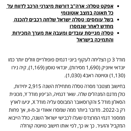
אפקט טסלה: ארה"ב דורשת מיצרני הרכב לדווח על 
כל תאונה במצב אוטונומי
בשל עומסים: טסלה ישראל שלחה רכבים להכנה 
מחדש לאחר שנמסרו
טסלה מגייסת עובדים ומעבה את מערך המכירות 
והתמיכה בישראל
מודל 3 כן הצליחה לעקוף ביוני דגמים פופולריים וזולים יותר כמו 
יונדאי איוניק (1,690 מסירות), יונדאי טוסון (1,169), קיה נירו 
(1,130) וטויוטה ראב4 (1,030). 
בחישוב מצטבר מסרה טסלה מתחילת השנה 2,915 יחידות, 
כולן מדגם המנהלים שלה. שאר דגמיה, הג'יפון מודל Y, מכונית 
הסאלון מודל S והקרוסאובר המבוסס עליה מודל X, יגיעו לארץ 
רק ב-2022. מדובר ביותר ממה שמסרו אאודי וב-מ-וו, אך פחות 
ממספר דגמי המרצדס שעלו לכבישי ישראל השנה, כולל הייבוא 
המקביל והזעיר. כך או כך, לפי אותו חישוב טויוטה קורולה 