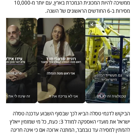
ממשיכה להיות המכונית הנמכרת בארץ, עם יותר מ-10,000 
מסירות ב-6 החודשים הראשונים של השנה.
טכנולוגיה זה לא רק בהייטק: גם תעשיית המזון הישראלית מאמצת כלי AI, אוטומציה וניתוח דאטה בזמן אמת
אני לא צריכה את המשרד: רונית שרעבי-חדד מנהלת ארגון של 30000 עובדים מכל מקום_v
זה שינה לי את החיים: 
הביקוש לדגמי טסלה הביא לכך שבסוף השבוע עדכנה טסלה 
ישראל את מועדי האספקה למודל 3: כעת, כל מי שמזמין ייאלץ 
להמתין למסירה עד נובמבר, המתנה ארוכה אם כי אינה חריגה 