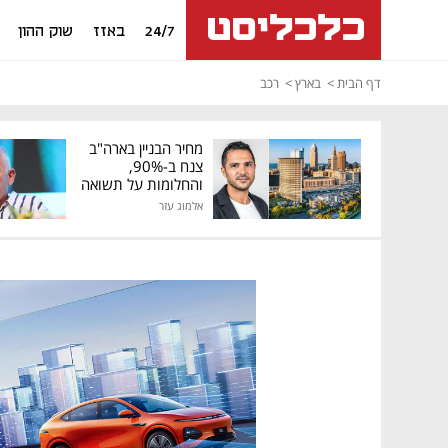
24/7
באזז
שוק ההון
דף הבית
בארץ
רכב
מחיר הבניין בארה"ב
צנח ב-90%,
והחלומות על תשואה
גבוהה התנפצו
אלמוג עזר