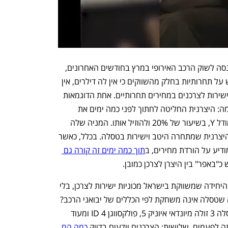
אם נבחן את הכרזותיה של XPENG, שנכנסה לשוק הרכב האירופי במרץ בחודשים האחרונים, 
נגלה עובדה מעניינת: היצרנית שמה דגש על תחרותיות בחלק מהשווקים כי אין לה דילרים, אין 
לה יבואן שגוזר קופון. היא מוכרת מכוניות ישירות לצרכנים במחירים תחרותיים. אחת הדוגמאות 
הטובות ביותר סופקה על ידי XPENG עצמה: היצרנית החליטה לחתוך לפני כמה ימים את 
המחיר של 6G שלה, שמתחרה בטסלה מודל Y, בשיעור של 20% ולהוזיל אותו. המניה שלה 
זינקה בעקבות המהלך שנובע ממדיניות היצרנית שמתחרה היטב וישירות בטסלה. בכלל, כאשר 
ודיע על הורדת מחירים, ב
תוך כמה ימים זה קורה גם 
כ"באפר" בין היצרן לצרכן כמובן.
נשוב אל טסלה, שעובדתית היא היצרנית היחידה שמשווקת בישראל מכוניות ישירות לצרכן, בלי 
יבואן כמתווך. מה יוצא לצרכנים מהעובדה שטסלה אינה משחקת לפי הכללים של יבואני הרכב? 
ראשית: היא זולה יותר. אין מה לעשות, טסלה 3 זולה מיונדאי איוניק 5, פולקסווגן ID 4 ומעוד 
תה לפעמים. שלישית: הצרכנים יודעים בדיוק 
כמה הם 