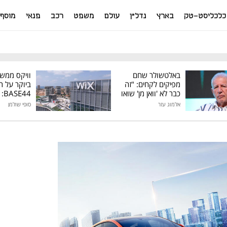
כלכליסט-טק
בארץ
נדל"ן
עולם
משפט
רכב
פנאי
מוסף
באלטשולר שחם
וויקס ממש
מפיקים לקחים: "זה
ביוקר על ר
כבר לא 'וואן מן' שואו
44
של גילעד"
אלמוג עזר
סופי שולמן
מיליון דולר