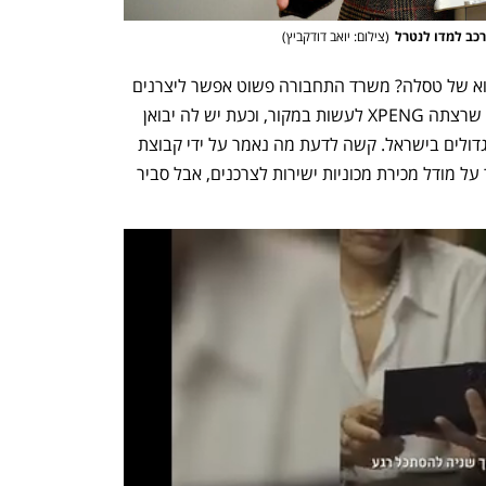
רכב למדו לנטרל
(
צילום: יואב דודקביץ
)
מהם אותם חסמים שירדו ואפשרו את היבוא של טסלה? משרד התחבורה פשוט אפשר ליצרנים 
למכור ישירות מכוניות בישראל. זה גם מה שרצתה XPENG לעשות במקור, וכעת יש לה יבואן 
ישראלי ותיק, שהוא אחד מיבואני הרכב הגדולים בישראל. קשה לדעת מה נאמר על ידי קבוצת 
קרסו לאנשי XPENG ששכנע אותם לוותר על מודל מכירת מכוניות ישירות לצרכנים, אבל סביר 