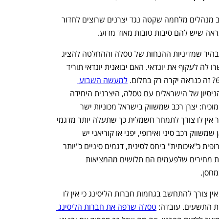
בפועל, קשה שלא לשים לב שיבואני הרכב מנהלים מלחמה שקטה נגד יצרנים שרוצים לחדור 
נראה שיש להם סיבות טובות מאוד מדוע. 
 הבהיר שמדיניות ההנחות של טסלה וההחלטה להציג 
את מודל Y בגרסה הבסיסית בישראל אפשרו לה לעקוף את יונדאי. האם יבואנית יונדאי תוריד 
למעשה השבוע 
 הניסיון של הישראלים עם טסלה, היצרנית היחידה 
שהצליחה לשווק לנו מכוניות באופן ישיר, מוכיח: יצרן רכב שמשווק בישראל מכוניות ישר 
לצרכנים אינו תלוי ב"שיקולים זרים", כלומר אין לו צורך לתמחר חשמלית כך שתעלה יותר מדגמי 
הבנזין כדי לייצר פערים מלאכותיים. ליבואן שמשווק רכב סיני ואירופי, יפני או קוריאני יש 
שיקולים זרים בתמחור: הוא ימצב את האירופית כ"איכותית" ביחס לסינית, דגמים סיניים כ"יותר 
טובים" מהקוריאני - בקיצור יצמיד למכוניות מחירים שלפעמים הם תלושים מהמציאות 
חסן. 
מעבר לכך, ליצרן שמוכר ישירות לצרכנים אין צורך להתחשב בגחמות חברות הליסינג כי אין לו 
ת התשעים. עובדה: 
טסלה שרפה את חברות הליסינג 