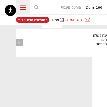
Duns 100
פורטל פיננסי
נפתח בכרטיסייה חדשה
הדואר האדום
ועידות
המהדורה הדיגיטלית
יכה לשלם
כישת
BASE: ההפסד
הרבעוני זינק ל-76