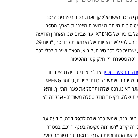
בתחילת השבוע התרחש אירוע חשוב בענף הרכב הישראלי: קן וואנג, בכיר ביצרנית הרכב 
הסינית XPENG, הגיע לישראל כדי להחליט סופית מי תהיה יבואנית היצרנית בארץ. מספר 
יבואנים חיכו בציפייה דרוכה לשמוע מי יטפל בזיכיון של XPENG, עד שביום שני האחרון הודיעה 
היצרנית לקבוצת קרסו שהיא תהיה היבואנית.. לפי לשון הדיווח של היבואנית לבורסה, "ביום 29 
ביוני 2023 חתמה על הסכם עם XPENG, יצרנית כלי רכב סינית, ליבוא, הפצה ושירות לכלי רכב 
ורסה מספרת רק חלק קטן מהסיפור.
 ומחפשים זכיין
, אבל ליצרנית היה תנאי ברור 
ליבואנים שעמם קיימה מגעים: יבואן הרכב שייבחר ישמש רק כנותן שירות, כלומר XPENG 
תמכור את המכוניות לישראלים ישירות באתר האינטרנט שלה ותחסל את פערי התיווך, והיא 
תזדקק ליבואן רק לצורך מתן שירות למכוניות שלה, בקיצור מודל טסלה משודרג - אבל זה לא 
בינואר 2021 פרסמה שרת התחבורה דאז מירי רגב, שמאז כבר שבה לתפקיד זה, הודעה עם 
הגעת טסלה לישראל, ולפיה משרד התחבורה קידם "רפורמה מקיפה בענף הרכב, במטרה 
להרחיב את יבוא כלי הרכב לישראל ולהגביר את התחרותיות בענף. במסגרת הרפורמה פועל 