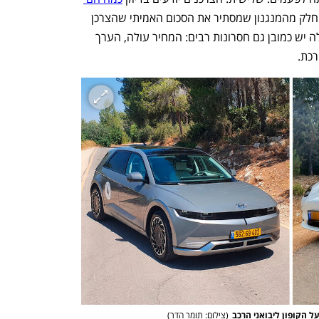
 כי הם לא חלק מהמנגנון שמסתיר את הסכום האמיתי שהצרכן 
משלם למדינה בחסות יבואני הרכב. לטסלה יש כמובן גם חסרונות רבים: המחיר עולה, הערך 
כת. 
נפתח בכרטיסייה חדשה
נפתח בכרטיסייה חדשה
ענף במתח גבוה
מדברים כלכלה, עסקים ומה שב
(
צילום: תומר הדר
)