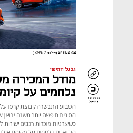
XPENG G6
(צילום: XPENG )
גלגל חמישי
מודל המכירה מש
נלחמים על קיומ
כלכליסט
דיגיטל
הסינית חיפשה יותר משנה יבואן שי
כשיצרניות מוכרות רכבים ישירות ל
היבואנים נלחמים על מקומם אולי כ