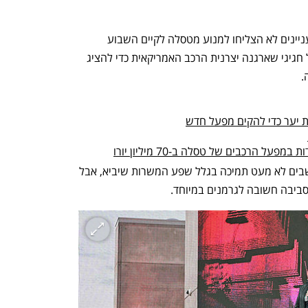
ושאר עניינים לא הצליחו למנוע מטסלה לקיים השבוע 
ממזרח לברלין את ה"ג'יגה פסט", פסטיבל חגיגי שארגנה יצרנית הרכב האמריקאית כדי להציג 
.
ת יער כדי להקים מפעל חדש
הרכבים של טסלה ב-70 מיליון יורו
המפעל החדש של טסלה יצר בקרב התושבים לא מעט תמיכה בגלל שפע המשרות שיביא, אבל 
סביבה חשובה לגרמנים במיוחד. 