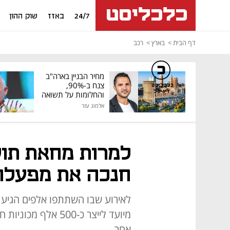
24/7
באזז
שוק ההון
דף הבית
בארץ
רכב
מחיר הבניין בארה"ב
צנח ב-90%,
כלכליסט
דיגיטל
והחלומות על תשואה
גבוהה התנפצו
אלמוג עזר
למרות מחאת תוש
חנכה את מפעלה 
לאירוע שבו השתתפו אלפים הגיע 
מיועד לייצר כ-500 א
אחר