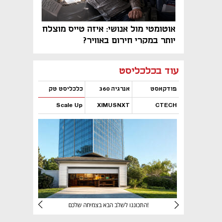
אוטומטי מול אנושי: איזה טייס מוצלח
יותר במקרי חירום באוויר?
נפתח בכרטיסייה חדשה
נפתח בכרטיסייה חדשה
נפתח בכרטיסייה חדשה
נפתח בכרטיסייה חדשה
נפתח בכרטיסייה חדשה
נפתח בכרטיסייה חדשה
עוד בכלכליסט
פודקאסט
אנרגיה 360
כלכליסט טק
Scale Up
XIMUSNXT
CTECH
נפתח בכרטיסייה חדשה
נפתח בכרטיסייה חדשה
נפתח בכרטיסייה חדשה
נפתח בכרטיסייה חדשה
יניהם
התכוננו לשלב הבא בצמיחה שלכם!