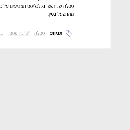
מהמפעל בסין.
תגיות:
טסלה
"ג'יגה פסט"
בר