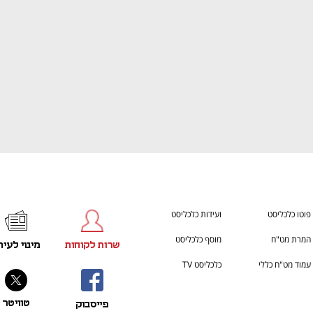
פוטו כלכליסט
ועידות כלכליסט
המרת מט"ח
מוסף כלכליסט
שרות לקוחות
מינוי לעית
עמוד מט"ח כללי
כלכליסט TV
טוויטר
פייסבוק