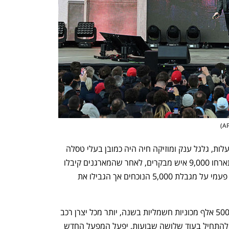
)
A
האטרקציה הראשית בפסטיבל, שכלל הפעלות, גלגל ענק ומוזיקה חיה היה כמובן בעלי טסלה 
אלון מאסק, שהגיע במיוחד לאתר שבו התארחו 9,000 איש מבקרים, לאחר שהמארגנים קיבלו 
אישור מיוחד מהרשויות שוויתרו באופן חד פעמי על מגבלת 5,000 הנוכחים אך הגבילו את 
לפי מאסק, המפעל החדש מיועד לייצר כ-500 אלף מכוניות חשמליות בשנה, יותר מכל יצרן רכב 
אירופי אחר, אבל בשלב הראשון, שמיועד להתחיל בעוד שלושה שבועות, יפעל המפעל החדש 