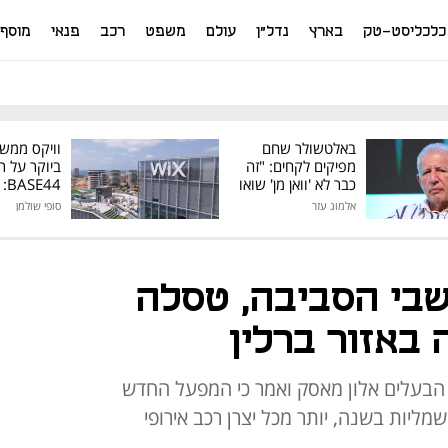
כלכליסט-טק
בארץ
נדל"ן
עולם
משפט
רכב
פנאי
מוסף
באלטשולר שחם
וויקס ממש
מפיקים לקחים: "זה
ביוקר על ר
כבר לא 'וואן מן' שואו
44
של גילעד"
אלמוג עזר
סופי שולמן
מיליון דולר
בי הסביבה, טסלה
באזור ברלין
הבעלים אלון מאסק ואמר כי המפעל החדש
לף מכוניות חשמליות בשנה, יותר מכל יצרן רכב אירופי