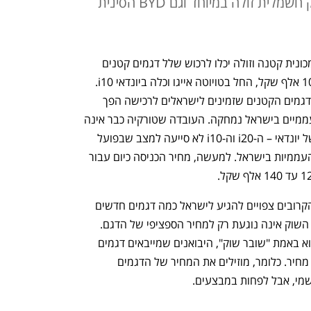
לכאן היברידית קטנה, יונדאי תשווק חשמלית זולה במיוחד וגם BYD הסינית
עד לפני כחמש שנים ישראלים שחפצו במכונית קטנה וזולה יכלו לרכוש שלל דגמים קטנים 
וחסכוניים שהשאירו להם בכיס עודף מ-100 אלף שקל, החל בטויוטה אייגו וכלה ביונדאי i10. 
הימים ההם למרבה הצער חלפו. מספר הדגמים הקטנים שזמינים לישראלים לרכישה הפך 
לזניח, ולמעשה רוב קטגוריית הדגמים העממיים בישראל נמחקה. העובדה שטורקיה כבר אינה 
מייצרת לישראל את המכוניות העממיות של יונדאי – ה-i20 וה-i10 לא סייעה למצב שבפועל 
"ייבש" כמעט לחלוטין את שוק המכוניות העממיות בישראל. למעשה, מחיר הכניסה כיום עבור 
החדשות הטובות הן שבמהלך החודשים הקרובים צפויים להגיע לישראל כמה דגמים חדשים 
שיפיחו חיים בשוק הרכב העממי. החייאת השוק אינה נוגעת רק למחיר הספציפי של הדגם. 
ניסיון העבר מלמד שכאשר מגיע דגם שהוא באמת "שובר שוק", היבואנים שמייבאים דגמים 
בכירים יותר ויקרים יותר מבצעים התאמת מחיר. כלומר, מוזילים את המחיר של הדגמים 
שמי, אבל לפחות במבצעים.