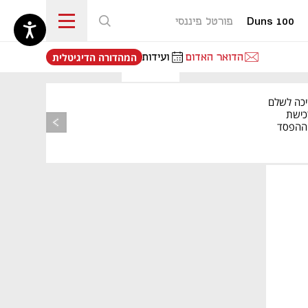
Duns 100
פורטל פיננסי
נפתח בכרטיסייה חדשה
הדואר האדום
ועידות
המהדורה הדיגיטלית
יכה לשלם
כישת
BASE: ההפסד
הרבעוני זינק ל-76