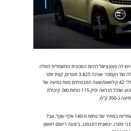
אינסטר היא הגרסה החשמלית של קספר ויש לה פוטנציאל להיות המכונית החשמלית הזולה 
נפתח בכרטיסייה חדשה
נפתח בכרטיסייה חדשה
בישראל. המימדים של אינסטר שונים מאלה של הקספר: אורכה 3.825 מטרים, קצת יותר 
מיונדאי כספר רגילה. הסוללה לא גדולה כלל: 42 קילוואט/שעה המבטיחים טווח נסיעה של 
כ-300 ק"מ. יש גם גרסה יותר חזקה עם מנוע שככל הנראה יפיק 115 כוחות סוס. קיבולת 
בשוק הישראלי אין כיום כמעט מכוניות חשמליות במחיר של פחות מ-140 אלף שקל. אבל 
ענף במתח גבוה
מדברים כלכלה, עסקים ומה שב
רישומי היבוא של משרד התחבורה  מראים כי מטרו, יבואנית דונגפנג, ביצעה רישום ראשון 