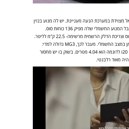
MG3 החדשה שמיועדת להגיע גם לישראל מצוידת במערכת הנעה מעניינת. יש לה מנוע בנזין 
בנפח 1.5 ליטר שמפיק 103 כוחות סוס, אבל המנוע החשמלי שלה מפיק 136 כוחות סוס. 
ההספק המשולב הוא כמעט 200 כוחות סוס וצריכת הדלק הרשמית מרשימה- 22.5 ק"מ לליטר. 
לפי היצרנית, המערכת תשהה לא מעט זמן במצב החשמלי. מעבר לכך, MG3 גדולה למדי: 
אורכה הוא 4.11 מטרים. אורכה של יונדאי i20 לדוגמה הוא 4.04 מטרים. בשוק בו יש מחסור 
היה מאוד רלבנטי.