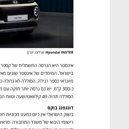
Hyundai INSTER
(
צילום: יצרן
)
נפתח בכרטיסייה חדשה
נפתח בכרטיסייה חדשה
נפתח בכרטיסייה חדשה
נפתח בכרטיסייה חדשה
הסוללה תהיה 49 קילוואט/שעה וטווח הנסיעה כ-350 ק"מ.
דונגפנג בוקס
CTech – the
הבית של ההייטק הישראלי