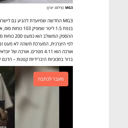
MG3
(
צילום: יצרן
)
ברור במכוניות היברידיות קטנות – הדגם י
מעבר לכתבה