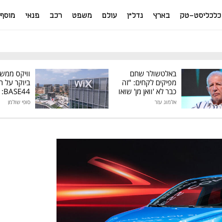
כלכליסט-טק
בארץ
נדל"ן
עולם
משפט
רכב
פנאי
מוסף
באלטשולר שחם
וויקס ממש
מפיקים לקחים: "זה
ביוקר על ר
כבר לא 'וואן מן' שואו
44
של גילעד"
אלמוג עזר
סופי שולמן
מיליון דולר