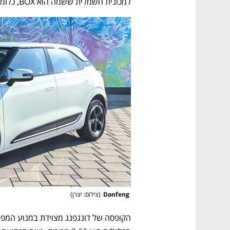
למכונית חשמלית ששמה הוא BOX, כלומר "קופסה". 
 Donfeng
(
צילום: יצרן
)