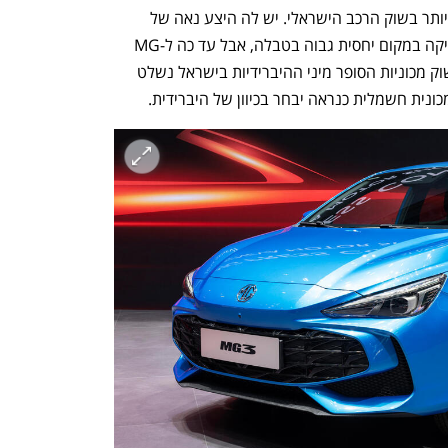
MG נחשבת למותג הרכב הסיני השקט ביותר בשוק הרכב הישראלי. יש לה היצע נאה של 
גרסאות, כולל פלאג אין הייבריד, והיא מחזיקה במקום יחסית גבוה בטבלה, אבל עד כה ל-MG 
לא היתה מכונית היברידית קטנה בארץ. שוק מכוניות הסופר מיני ההיברידיות בישראל נשלט 
מכונית חשמלית כנראה יבחר בכיוון של היברידית. 