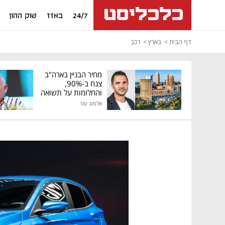
24/7
באזז
שוק ההון
דף הבית
בארץ
רכב
מחיר הבניין בארה"ב
צנח ב-90%,
והחלומות על תשואה
גבוהה התנפצו
אלמוג עזר