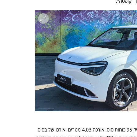
הקופסה של דונגפנג מצוידת במנוע המפיק 95 כוחות סוס, אורכה 4.03 מטרים ואורכו של בסיס 