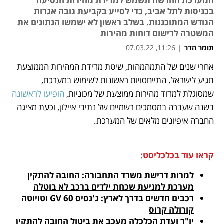
המערכת החדשה תשמש למדידת מהירות הנסיעה
בכניסות לתל אביב, כדי לסייע בקביעת גובה אגרות
הגודש המתוכננות. בשלב ראשון לא ישמשו הנתונים את
המשטרה לרישום דוחות מהירות
תומר הדר
|
11:26, 07.03.22
אחרי שנים של התמהמהות, שיטת מדידת המהירות הממוצעת 
נפתח בכרטיסייה חדשה
נפתח בכרטיסייה חדשה
נפתח בכרטיסייה חדשה
נפתח בכרטיסייה חדשה
נפתח בכרטיסייה חדשה
תגיע לישראל. התייחסויות ראשונות לשימוש במערכת, 
שמסוגלת למדוד מהירות ממוצעת של מכוניות, 
הופיעו לראשונה
בשנה שעברה במסמכים רשמיים של נתיבי איילון, וכעת מציגה 
החברה איפיונים מלאים של המערכת. 
קראו עוד בכלכליסט:
למרות דרישת משרד התחבורה: החובה להתקין 
מערכת למניעת שכחת ילדים ברכב לא בוטלה
רכבים חדשים בדרך לארץ: ג'נסיס 60 GV וטויוטה 
קורולה קרוס
יו"ר ועדת הכלכלה מעכב את ביטול החובה להתקין 