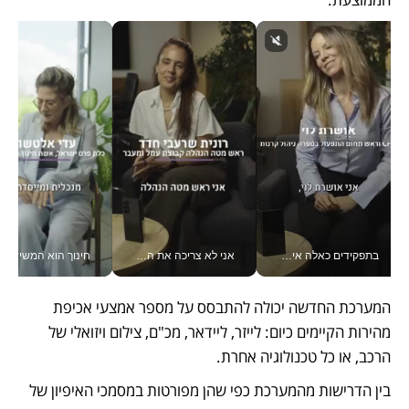
בתפקידים כאלה אי אפשר לחכות: אושרת לוי מניעה השקעות ענק מהטלפון_v
אני לא צריכה את המשרד: רונית שרעבי-חדד מנהלת ארגון של 30000 עובדים מכל מקום_v
חינוך הוא המש
המערכת החדשה יכולה להתבסס על מספר אמצעי אכיפת 
מהירות הקיימים כיום: לייזר, ליידאר, מכ"ם, צילום ויזואלי של 
הרכב, או כל טכנולוגיה אחרת. 
בין הדרישות מהמערכת כפי שהן מפורטות במסמכי האיפיון של 