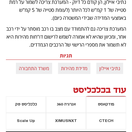
נתיבי איילון, הן קודם כל דיוק - המערכת צריכה לשמור על רמת 
סטייה של 1 קמ"ש לכל היותר (לעומת סטייה של 5 קמ"ש 
באמצעי המדידה שבידי המשטרה כיום). 
המערכת צריכה גם להתמודד עם מצב בו רכב מוסתר על ידי רכב 
אחר, ומכיוון שהיא לא אמורה לשמש לרישום דו"חות מהירות היא 
לא תשמור את מספרי הרישוי של הרכבים הנמדדים.
תגיות
נתיבי איילון
מדידת מהירות
משרד התחבורה
עוד בכלכליסט
פודקאסט
אנרגיה 360
כלכליסט טק
Scale Up
XIMUSNXT
CTECH
יסייה חדשה
נפתח בכרטיסייה חדשה