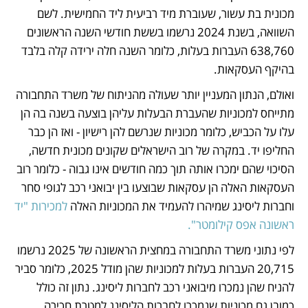
מכונית בת עשור, שעוברת מיד רביעית ליד החמישית. לשם 
השוואה, בשנת 2024 נרשמו בששת חודשי השנה הראשונים 
638,760 העברות בעלות, כלומר השנה חלה ירידה קלה בלבד 
בהיקף העסקאות.
ואולם, הנתון המעניין יותר שעולה מהניתוח של משרד התחבורה 
מתייחס למכוניות שהעברת הבעלות עליהן בוצעה בשנה בה הן 
עלו על הכביש, כלומר מכוניות שנרשם להן רישיון - ואז הן כבר 
החליפו יד. במקרה של רוב הישראלים שקונים מכונית חדשה, 
הסיכוי שהם ימכרו אותה תוך כמה חודשים אינו גבוה - כלומר רוב 
העסקאות האלה הן עסקאות שבוצעו בין יבואני רכב לגופי סחר 
וחברות ליסינג שמיהרו להעמיד את המכוניות האלה 
למכירות "יד 
ראשונה אפס קילומטר".
לפי נתוני משרד התחבורה במחצית הראשונה של 2025 נרשמו 
20,715 העברות בעלות למכוניות שהן מודל 2025, כלומר סביר 
להניח שהן נמכרו מיבואני רכב לחברות ליסינג. נתון זה כולל 
כמובן גם מכוניות שנמכרו לחברות הליסינג למטרת חכירה, 