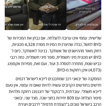
טכנולוגיה זה לא רק בהייטק: גם תעשיית המזון הישראלית מאמצת כלי AI, אוטומציה וניתוח דאטה בזמן אמת
זה שינה לי את החיים: איך עידו איז'ק הופך את הסמארטפון לכלי צילום מקצועי_v
אין שעה שלא התעסקתי במשבר - טל אלכסנדרוביץ’ שגב מנהלת משברים
שלישית: עממי אינו ערובה להצלחה. אם נבחן את המכירות של 
BYD למשל, נגלה שהיצרנית הסינית מסרה 4,328 מכוניות, 
רחוק מאוד מההישגים של אשתקד. בניגוד לאשתקד, כיום ל 
BYD יש מכונית מיני חשמלית, סופר מיני חשמלית, כמה רכבי 
כביש שטח, מתחרה לטסלה 3 ועוד. ועם זאת, מסירות אקספנג 
(4,073) אינן רחוקות מ-BYD. 
המסקנה של יבואני רכב שמתכננים לייבא לישראל דגמים 
חדשים בחודשים הקרובים עשויה להיות שאם זה עממי, אין טעם 
לייבא חשמלי. עובדתית, ה"בוקס" של דונגפנג רחוקה מלהיות 
סיפור הצלחה עם 809 יחידות בחצי שנה. מצד שני, יבואני 
הרכב בישראל טובים ב"הצמדת תדמית" לרכבים ויצירת 