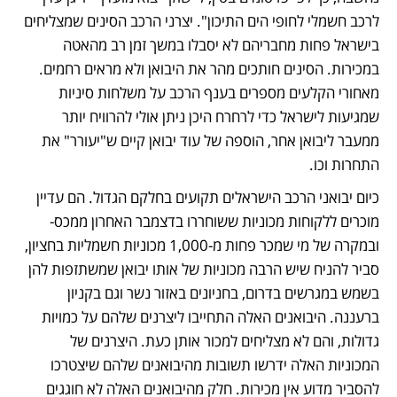
לרכב חשמלי לחופי הים התיכון". יצרני הרכב הסינים שמצליחים 
בישראל פחות מחבריהם לא יסבלו במשך זמן רב מהאטה 
במכירות. הסינים חותכים מהר את היבואן ולא מראים רחמים. 
מאחורי הקלעים מספרים בענף הרכב על משלחות סיניות 
שמגיעות לישראל כדי לרחרח היכן ניתן אולי להרוויח יותר 
ממעבר ליבואן אחר, הוספה של עוד יבואן קיים ש"יעורר" את 
התחרות וכו. 
כיום יבואני הרכב הישראלים תקועים בחלקם הגדול. הם עדיין 
מוכרים ללקוחות מכוניות ששוחררו בדצמבר האחרון ממכס- 
ובמקרה של מי שמכר פחות מ-1,000 מכוניות חשמליות בחציון, 
סביר להניח שיש הרבה מכוניות של אותו יבואן שמשתזפות להן 
בשמש במגרשים בדרום, בחניונים באזור נשר וגם בקניון 
ברעננה. היבואנים האלה התחייבו ליצרנים שלהם על כמויות 
גדולות, והם לא מצליחים למכור אותן כעת. היצרנים של 
המכוניות האלה ידרשו תשובות מהיבואנים שלהם שיצטרכו 
להסביר מדוע אין מכירות. חלק מהיבואנים האלה לא חוגגים 