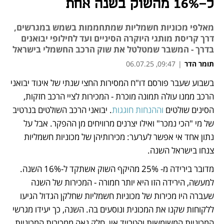
ל-16% מהשוק בשנה אחת
מאלפי מכוניות חשמליות שמתחממות בשמש במגרשים,
דרך קריסת מותגי היוקרה הסיניים ועד לחילופי יבואנים
בדרך - המשבר שמטלטל את שוק הרכב החשמלי בישראל
תומר הדר
|
09:47, 06.07.25
בשבוע שעבר פורסם דו"ח המסירות החצי שנתי של איגוד יבואני 
נפתח בכרטיסייה חדשה
נפתח בכרטיסייה חדשה
הרכב ממנו עולה תמונה מוכרת - המכירות לציי הרכב חזקות, 
הסינים שולטים 
וההנחות חוגגות
. יבואני הרכב השולטים בנרטיב 
של מי "הכי נמכר" ואילו יצרנים מרוויחים מן ההפקר. אבל על 
נתון אחד אי אפשר לערער: מכירותיהן של מכוניות חשמליות 
צנחו בישראל השנה. 
מדובר בירידה מ- 25% מהיקף השוק אשתקד ל-16% השנה. 
למעשה, הירידה הזו היא יותר חמורה - המכירות של השנה 
שעברה היו מכירות של מכוניות חשמליות שחלקן הגדול הגיעו 
ללקוחות שקנו את המכונית ונוסעים בה. השנה, כך יעידו מגרשי 
המכוניות המשומשות והטרייד אין, חלק נאה ממכירות המכוניות 