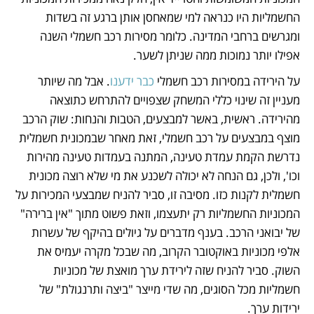
החשמליות היו כנראה למי שמאחסן אותן ברגע זה בשדות 
ומגרשים ברחבי המדינה. כלומר מסירות רכב חשמלי השנה 
אפילו יותר נמוכות ממה שניתן לשער.
על הירידה במסירות רכב חשמלי 
כבר ידענו
. אבל מה שיותר 
מעניין זה שינוי כללי המשחק שצפויים להתרחש כתוצאה 
מהירידה. ראשית, באשר למבצעים, הטבות והנחות: שוק הרכב 
מוצף במבצעים על רכב חשמלי, זאת מאחר שבמכונית חשמלית 
נדרשת הקמת עמדת טעינה, המתנה בעמדות טעינה מהירות 
וכו', ולכן, גם הנחה לא יכולה לשכנע את מי שלא רוצה מכונית 
חשמלית לקנות כזו. מסיבה זו, סביר להניח שמבצעי המכירות על 
המכוניות החשמליות רק יתעצמו, וזאת פשוט מתוך "אין ברירה" 
של יבואני הרכב. בענף מדברים על גיולים בהיקף של עשרות 
אלפי מכוניות באוקטובר הקרוב, מה שבכל מקרה יעמיס את 
השוק. סביר להניח שזה לירידת ערך מואצת של מכוניות 
חשמליות מכל הסוגים, מה שדי מייצר "ביצה ותרנגולת" של 
ירידות ערך.