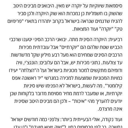
סיסמאות שיווקיות על יוקרה יש מאין. היבואנים מבינים היטב 
שהשוק בו חשמליות כן נמכרות הוא שוק היוקרה ולכן סביר 
להניח שדגמים שנראה בישראל בקרוב יתהדרו בתארי "פרימיום 
טק" "יוקרה" ועוד המצאות.
רביעית: היוקרה הסינית מתה. יבואני הרכב הסיני יטענו שרכבי 
הכביש שטח שלהם הם "יוקרתיים" אבל עובדתית מכירות 
הרכבים הסינים שמחירם הוא מעל רבע מיליון שקל מדשדשות 
עד צולעות. נתוני מכירות יש, אבל הם עלובים: הונגצ'י, וויה 
ודומיהם מתקשים למכור מכוניות בישראל ועל ה"הצלחה" יעידו 
כמויות המכוניות שמוצעות למכירה במגרשי "יד ראשונה אפס 
קילומטר". מה לעשות, בישראל לא הפנימו שיש סיניות 
יוקרתיות, או שמעבר לרמת מחיר מסוימת מדובר בלקוחות שכן 
יודעים להעריך מהי "איכות" – ולכן הם מבינים היטב שסינית 
אינה מרצדס.
ועוד נקודה, אולי הבעייתית ביותר: צלפני כמה חודשים ישראל 
נחשבה, כך לפי פרסומים בסין, ל"שוק ייצוא מועדף" ו"גן עדן 