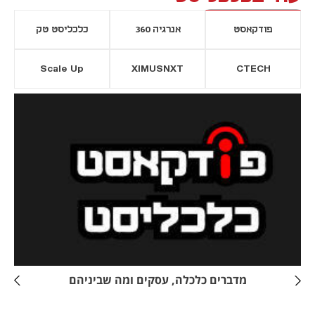
פודקאסט
אנרגיה 360
כלכליסט טק
Scale Up
XIMUSNXT
CTECH
יסייה חדשה
נפתח בכרטיסייה חדשה
מדברים כלכלה, עסקים ומה שביניהם