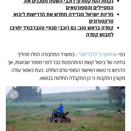
נקמת הטרקטורון: רוכבי השטח מסכנים את 
המטיילים והספורטאים
מדינת ישראל מגדירה מחדש את הדרישות ליבוא 
טרקטורונים
קסדה בראש טוב: גם רוכבי סגוויי והוברבורד יחויבו 
לחבוש קסדה
כפי 
שנחשף ב"כלכליסט"
 - במשרד התחבורה החלו תהליך 
בחינה של ביטול קשת ההתהפכות כבר לפני מספר שבועות, אך 
הדגישו כי נושא האישור הסופי טרם הוחלט. כעת כאמור עולה 
מקובץ התקנות כי כן התקבלה החלטה בנושא. 