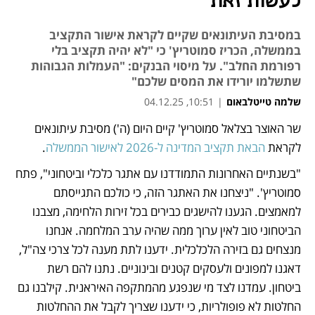
לעשות זאת
במסיבת העיתונאים שקיים לקראת אישור התקציב
בממשלה, הכריז סמוטריץ' כי "לא יהיה תקציב בלי
רפורמת החלב". על מיסוי הבנקים: "העמלות הגבוהות
שתשלמו יורידו את המסים שלכם"
שלמה טייטלבאום
|
10:51, 04.12.25
שר האוצר בצלאל סמוטריץ' קיים היום (ה') מסיבת עיתונאים 
נפתח בכרטיסייה חדשה
נפתח בכרטיסייה חדשה
לקראת 
הבאת תקציב המדינה ל-2026 לאישור הממשלה
. 
"בשנתיים האחרונות התמודדנו עם אתגר כלכלי וביטחוני", פתח 
סמוטריץ'. "ניצחנו את האתגר הזה, כי כולכם התגייסתם 
למאמצים. הגענו להישגים כבירים בכל זירות הלחימה, מצבנו 
הביטחוני טוב לאין ערוך ממה שהיה ערב המלחמה. אנחנו 
מנצחים גם בזירה הלכלכלית. ידענו לתת מענה לכל צרכי צה"ל, 
דאגנו למפונים ולעסקים קטנים ובינוניים. נתנו להם רשת 
ביטחון. עמדנו לצד מי שנפגע מהמתקפה האיראנית. קילבנו גם 
החלטות לא פופולריות, כי ידענו שצריך לקבל את ההחלטות 