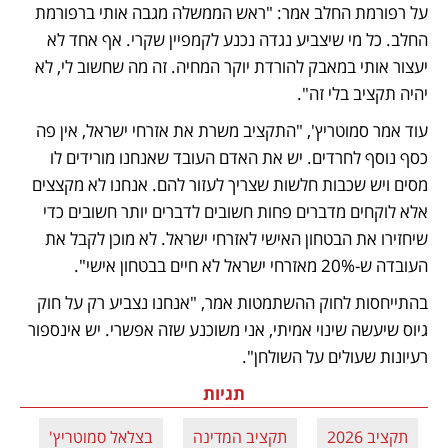
על רפורמת החלב אמר: "ראש הממשלה מגבה אותי ברפורמת 
החלב. כל מי שיצביע נגדה נכנע לקמפיין שקרי. אף אחד לא 
יעצור אותי במאבק להורדת יוקר המחיה. זה מה שחשוב לי, לא 
יהיה תקציב בלי זה". 
עוד אמר סמוטריץ', "התקציב משרת את אזרחי ישראל, אין פה 
כסף נוסף לחרדים. יש את האדם העובד שאנחנו מורידים לו 
מסים ויש שכבות חלשות שצריך לעזור להם. אנחנו לא מקצצים 
אלא לוקחים מדברים פחות חשובים לדברים יותר חשובים כדי 
שיחזירו את הבטחון האישי לאזרחי ישראל. לא מוכן לקבל את 
העובדה ש-20% מאזרחי ישראל לא חיים בבטחון אישי".
בהתייחסות לחוק ההשתמטות אמר, "אנחנו נצביע רק על חוק 
גיוס שיעשה שינוי אמיתי, אני משוכנע שזה אפשרי. יש אינספור 
רעיונות שעולים על השולחן".
תגיות
תקציב 2026
תקציב המדינה
בצלאל סמוטריץ'
חו