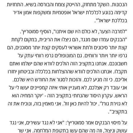
הנכונות. השקל מתחזק, ההייטק צומח והבורסה בשיא. התחזיות 
קדימה בנוגע לכלכלת ישראל אופטמיות ומשקפות אמון אדיר 
בכללכת ישראל". 
"למרבה הצער, לא כולם היו שם איתנו", הוסיף סמוטריץ'. 
"הבנקים עמדו שם מנגד, הם ניצלו את הריבית, במקום לקחת 
קצת יותר סיכונים ולתת אשראי לעסקים קצת יותר מסוכנים, הם 
גרפו יותר ויותר ורווחים. גם המונופולים גרפו רווחי עתק על 
חשבונכם. אנחנו בתקציב הזה הולכים לוודא שהם ישלמו ואתם 
תקבלו. אנחנו הולכים לוודא שההצלחות בכלכלה ובביטחון יחזרו 
אליכם. כי זה מגיע לכם. והזכות לסגור את החודש היא שלכם. 
אני עובד רק אצלכם, לא מעניין אותי איזה קמפיינים יעשו לי על 
הראש. עקרון היסוד שהנחתי בתקציב הזה - 'יוקר המחיה הוא 
לא גזירת גורל'. יכול להיות כאן זול. אני מאמין בזה, ונוכיח את זה 
בתקציב".
על מיסוי הבנקים אמר סמוטריץ': "אני לא נגד עשירים, אני נגד 
עושק וניצול, וזה מה שהם עשו בתקופת המלחמה. אני שר 