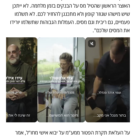
האוצר הראשון שהטיל מס על הבנקים בזמן מלחמה. לא ייתכן 
שיש מישהו שגוזר קופון ולא מתכננן להחזיר לכם. לא תשלמו 
פעמיים, גם ריבית וגם מסים. העמלות הגבוהות שתשלמו יורידו 
את המסים שלכם". 
בתור מנכל אני מקבל מאות החלטות ביום, וה- Galaxy Z Fold8 Ultra עוזר לי לחתוך אותן מהר יותר_v
חינוך הוא המשישמה של החיים שלי - V
זה שינה לי את החיים: 
על העלאת תקרת הפטור ממע"מ על יבוא אישי מחו"ל, אמר 