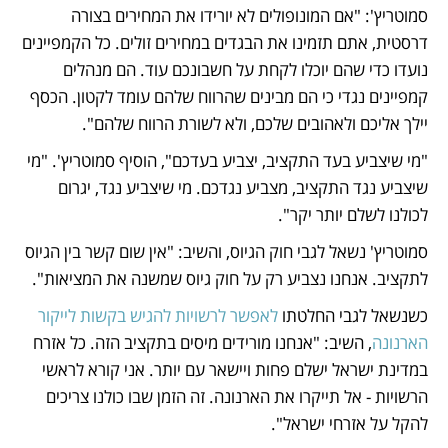
סמוטריץ': "אם המונופולים לא יורידו את המחירים בצורה 
דרסטית, אתם תזמינו את הבגדים במחירים זולים. כל הקמפיינים 
נועדו כדי שהם יוכלו לקחת על חשבונכם עוד. הם מנהלים 
קמפיינים נגדי כי הם מבינים שהרווח שלהם עומד לקטון. הכסף 
יילך אליכם ולאהובים שלכם, ולא לשורת הרווח שלהם". 
"מי שיצביע בעד התקציב, יצביע בעדכם", הוסיף סמוטריץ'. "מי 
שיצביע נגד התקציב, מצביע נגדכם. מי שיצביע נגד, יגרום 
לכולנו לשלם יותר יקר".
סמוטריץ' נשאל לגבי חוק הגיוס, והשיב: "אין שום קשר בין הגיוס 
לתקציב. אנחנו נצביע רק על חוק גיוס שמשנה את המציאות".
כשנשאל לגבי החלטתו 
לאפשר לרשויות להגיש בקשות לייקור 
הארנונה
, השיב: "אנחנו מורידים מיסים בתקציב הזה. כל אזרח 
במדינת ישראל ישלם פחות ויישאר עם יותר. אני קורא לראשי 
הרשויות - אל תייקרו את הארנונה. זה הזמן שבו כולנו צריכים 
להקל על אזרחי ישראל".