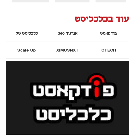
עוד בכלכליסט
פודקאסט
אנרגיה 360
כלכליסט טק
Scale Up
XIMUSNXT
CTECH
יסייה חדשה
נפתח בכרטיסייה חדשה