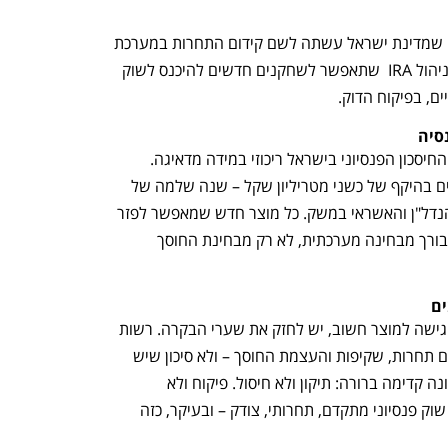
 - כפי שמדינת ישראל עשתה לשם קידום התחרות במערכת 
הבנקאית, יש להקים תשתית טכנולוגית לניהול IRA  שתאפשר לשחקנים חדשים להיכנס לשוק 
ם, בפיקוח הדוק.
סיה
אי אפשר להתעלם מההקשר הרחב: שוק החיסכון הפנסיוני בישראל ריכוזי במידה מדאיגה. 
חמישה גופים מוסדיים מנהלים יחדיו כספים בהיקף של כשני מטריליון שקל – שנה שלמה של 
תמ"ג, עם השפעה ישירה על שוק ההון, הנדל"ן והאשראי במשק. כל מוצר חדש שמאפשר לפזר 
כוח זה ולהביא שחקנים חדשים לשוק – מבורך מבחינה מערכתית, לא רק מבחינת החוסך 
ים
אנו ממליצים, שבמקום לסגור את שערי הגישה למוצר חשוב, יש לחזק את שערי הבקרה. רשות 
שוק ההון צריכה לראות ב-IRA מנוף לקידום תחרות, שקיפות והעצמת החוסך – ולא סיכון שיש 
להדיר ממנו את הציבור הרחב. הדרך הנכונה קדימה ברורה: תיקון ולא חיסול. פיקוח ולא 
פטרנליזם. חדשנות ולא נסיגה. כך נבטיח שוק פנסיוני מתקדם, תחרותי, צודק – ובעיקר, כזה 