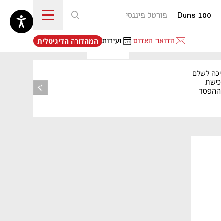
Duns 100
פורטל פיננסי
נפתח בכרטיסייה חדשה
הדואר האדום
ועידות
המהדורה הדיגיטלית
יכה לשלם
כישת
BASE: ההפסד
הרבעוני זינק ל-76