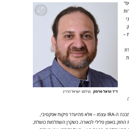
בעקבות מחדל פיקוחי חמור בפרשת "סלייס" 
– שבה ככל הנראה התרחשו מעילות והפרות 
חוק – מבקשת הרשות "להעניש" את צרכני 
המוצר עצמם. במקום להפיק לקחים, לחזק 
את מערך הפיקוח ולבצע התאמות נדרשות – 
באופן מגושם ופבלובי. התוצאה תהיה הדרת 
ציבור החוסכים מהיכולת לנהל עצמאית את 
 בניהול 
ד"ר הראל פרימק 
(
צילום: ישראל הדרי
)
הביקורת המרכזית נגד תיקון התקנות אינה 
שת סלייס 
חשפה בעיות חמורות, אך אלו לא נבעו ממבנה ה-IRA עצמו – אלא מהיעדר פיקוח אפקטיבי, 
והעובדה שסוכנים ומנהלים חרגו מהוראות החוק באופן פלילי לכאורה. כשקרן השתלמות כושלת, 