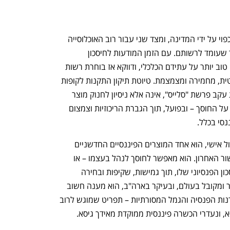
החיסכון הפנסיוני הוא מצד אחד חיסכון שכפוי על ידי המדינה, ומצד שני עבור רוב האוכלוסייה 
הנכס הפיננסי או הנכס בכלל הגדול ביותר שעומד לרשותם. עם הזמן המודעות לחיסכון 
הפנסיוני גוברת, והאזרחים מצפים לשלוט טוב יותר על עתידם הכלכלי, ודווקא אז בוחרת רשות 
שוק ההון לנקוט גישה הפוכה – פטרנליסטית, מחמירה ומצמצמת. טיוטת תיקון התקנות לקופות 
גמל בניהול אישי (IRA), שהרשות מקדמת עקב פרשת "סלייס", אינה אלא ניסיון לחנוק מוצר 
חיסכון חשוב, בשם הגנה מופרזת לכאורה על החוסך – ובפועל, תוך הגברת הריכוזיות וצמצום 
סי בכלל.
ה-IRA, או בשמו העברי – קופת גמל בניהול אישי, הוא אחד המוצרים הפיננסיים החדשניים 
והמתקדמים ביותר שהונהגו בישראל בעשור האחרון. הוא מאפשר לחוסך לנהל בעצמו – או 
באמצעות מנהל תיקים מוסמך – את החיסכון הפנסיוני שלו, תוך גמישות, שקיפות ובחירה 
אמיתית של נכסי השקעה. מוצר זה, המוכר ומקובל בעולם, ובעיקר בארה"ב, הוא מענה חשוב 
למי שמאס ב"תפריט הסגור" שמציעות קרנות הפנסיה והגמל המסורתיות – תפריט שמוגש לרוב 
א, ונעדרי הכשרה פיננסית ממוקדת מאידך גיסא.