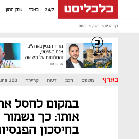
24/7
באזז
שוק ההון
דף הבית
בארץ
דעות
מחיר הבניין בארה"ב
צנח ב-90%,
כלכליסט
דיגיטל
והחלומות על תשואה
גבוהה התנפצו
אלמוג עזר
בארץ
משפט
רכב
דעות
קריירה
uns 100
אותו: כך נשמור
בחיסכון הפנסיונ