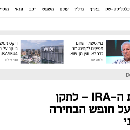
כלכליסט-טק
בארץ
נדל"ן
עולם
משפט
רכב
פנאי
מוסף
באלטשולר שחם
וויקס ממש
מפיקים לקחים: "זה
ביוקר על ר
כבר לא 'וואן מן' שואו
44
של גילעד"
אלמוג עזר
סופי שולמן
מיליון דולר
D
במקום לחסל את ה-IRA – לתקן
 על חופש הבחירה
י