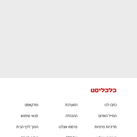
CTech – the
הבית של ההייטק הישראלי
כתבו לנו
המערכת
פודקאסט
המייל האדום
ההנהלה
תנאי שימוש
מדיניות פרטיות
פרסמו אצלנו
הפוך לדף הבית