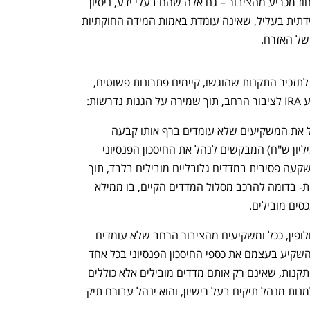
בפועל סגירה מוחלטת של המוצר בפני אחוז מכריע מהציבור – גם אלה שהם בעלי ידע, ניסיון 
או ייעוץ מקצועי. מדובר במדיניות בלתי מידתית בעליל, שאינה עומדת באמות המידה החוקתיות 
של האזרח.
כפי שפורט בהצעת עמותת "צדק פיננסי" לתזכיר התקנות שהוגשו, קיימים פתרונות פשוטים, 
ות:
- ניתן להגביל את המשקיעים שלא עומדים ברף אותו קבעה 
הרשות (בעלי פעמיים קצבה מזכה- כ-3 מיליון ש"ח) המבקשים לנהל את החיסכון הפנסיוני 
שלהם באמצעות IRA, כך שיוכלו לבצע השקעה פסיבית במדדים גלובליים מובילים בלבד, תוך 
פיזור מינימלי על פני שלושה מדדים לפחות- בדומה להרכב מסלול המדדים הקיים, בו ממילא 
כסים מובילים.
 - לחלופין, ככל ומשקיעים מהציבור הרחב שלא עומדים 
ברף הכמותי שקבעה הרשות, מעונינים להשקיע בעצמם את כספי החיסכון הפנסיוני בכל אחד 
מסוגי המוצרים הפיננסים המותרים לפי התקנות, שאינם רק אותם מדדים מובילים אלא כוללים 
מניות, אג"ח ומכשירים מורכבים, עליהם למנות מנהל תיקים בעל רישיון, והוא ינהל עבורם תיק 