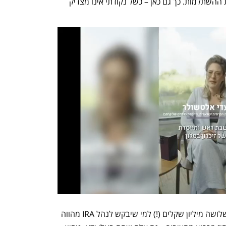
לא עולה על דעת איש לבטל את כל קרנות ההשתלמות. כך גם כאן – כשל נקודתי אינו מצדיק 
יתר על כן, הניסיון לקבוע רף כניסה של כשלושה מיליון שקלים (!) למי שיבקש לנהל IRA מהווה 