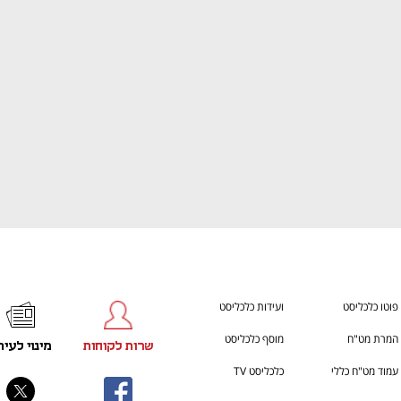
ענף במתח גבוה
מדברים כלכלה, עסקים ומה שב
פוטו כלכליסט
ועידות כלכליסט
המרת מט"ח
מוסף כלכליסט
שרות לקוחות
מינוי לעית
עמוד מט"ח כללי
כלכליסט TV