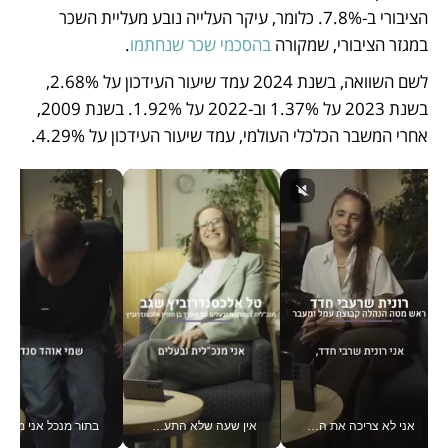
הציבורי ב-7.8%. כלומר, עיקר העלייה נובע מעליית השכר 
במגזר הציבורי, שמקורה 
בהסכמי שכר שנחתמו
.
לשם השוואה, בשנת 2024 עמד שיעור העידכון על 2.68%, 
בשנת 2023 על 1.37% וב-2022 על 1.92%. בשנת 2009, 
אחרי המשבר הכלכלי העולמי, עמד שיעור העידכון על 4.29%. 
אני לא צריכה את המשרד: רונית שרעבי-חדד מנהלת ארגון של 30000 עובדים מכל מקום_v
אין שעה שלא התעסקתי במשבר - טל אלכסנדרוביץ’ שגב מנהלת משברים תקשורתיים מכל מקום עם ה- Galaxy Z Fold8 Ultra שלה_v
בתור מנכל אני מקבל מאות הח