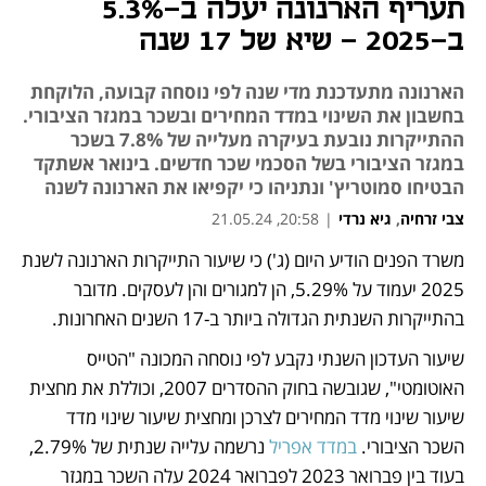
תעריף הארנונה יעלה ב-5.3%
ב-2025 - שיא של 17 שנה
הארנונה מתעדכנת מדי שנה לפי נוסחה קבועה, הלוקחת
בחשבון את השינוי במדד המחירים ובשכר במגזר הציבורי.
ההתייקרות נובעת בעיקרה מעלייה של 7.8% בשכר
במגזר הציבורי בשל הסכמי שכר חדשים. בינואר אשתקד
הבטיחו סמוטריץ' ונתניהו כי יקפיאו את הארנונה לשנה
צבי זרחיה
,
גיא נרדי
|
20:58, 21.05.24
משרד הפנים הודיע היום (ג') כי שיעור התייקרות הארנונה לשנת 
נפתח בכרטיסייה חדשה
נפתח בכרטיסייה חדשה
נפתח בכרטיסייה חדשה
נפתח בכרטיסייה חדשה
2025 יעמוד על 5.29%, הן למגורים והן לעסקים. מדובר 
בהתייקרות השנתית הגדולה ביותר ב-17 השנים האחרונות. 
שיעור העדכון השנתי נקבע לפי נוסחה המכונה "הטייס 
האוטומטי", שגובשה בחוק ההסדרים 2007, וכוללת את מחצית 
שיעור שינוי מדד המחירים לצרכן ומחצית שיעור שינוי מדד 
השכר הציבורי. 
במדד אפריל
 נרשמה עלייה שנתית של 2.79%, 
בעוד בין פברואר 2023 לפברואר 2024 עלה השכר במגזר 