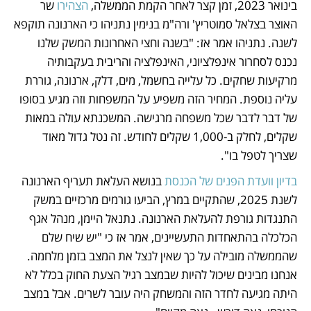
בינואר 2023, זמן קצר לאחר הקמת הממשלה, 
הצהירו
 שר 
האוצר בצלאל סמוטריץ' ורה"מ בנימין נתניהו כי הארנונה תוקפא 
לשנה. נתניהו אמר אז: "בשנה וחצי האחרונות המשק שלנו 
נכנס לסחרור אינפלציוני, האינפלציה והריבית בעקבותיה 
מרקיעות שחקים. כל עלייה בחשמל, מים, דלק, ארנונה, גוררת 
עליה נוספת. המחיר הזה משפיע על המשפחות וזה מגיע בסופו 
של דבר לדבר שכל משפחה מרגישה. המשכנתא עולה במאות 
שקלים, לחלק ב-1,000 שקלים לחודש. זה נטל גדול מאוד 
שצריך לטפל בו".
בדיון וועדת הפנים של הכנסת
 בנושא העלאת תעריף הארנונה 
לשנת 2025, שהתקיים במרץ, הביעו גורמים מרכזיים במשק 
התנגדות גורפת להעלאת הארנונה. נתנאל היימן, מנהל אגף 
הכלכלה בהתאחדות התעשיינים, אמר אז כי "יש שיח שלם 
שהממשלה מובילה על כך שאין לנצל את המצב בזמן מלחמה. 
אנחנו מבינים שיכול להיות שבמצב רגיל הצעת החוק בכלל לא 
היתה מגיעה לחדר הזה והמשחק היה עובר לשרים. אבל במצב 