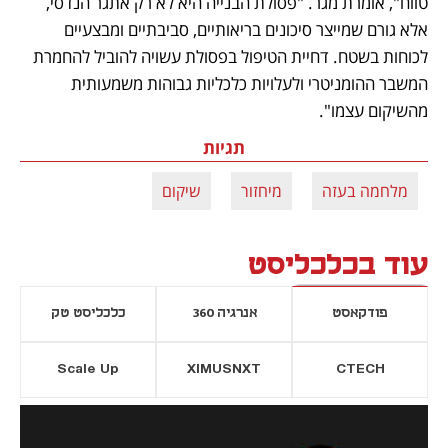
טווח", אומרת מגר. "פסולת הבנייה היא לא רק אתגר הנדסי, 
אלא גורם שמייצר סיכונים בריאותיים, סביבתיים ומבצעיים 
לכוחות בשטח. דחיית הטיפול בפסולת עשויה להוביל להחמרת 
המשבר ההומניטרי ולעלויות כלכליות גבוהות משמעותית 
מהשיקום עצמו".
תגיות
מלחמה בעזה
מיחזור
שיקום
עוד בכלכליסט
פודקאסט
אנרגיה 360
כלכליסט טק
Scale Up
XIMUSNXT
CTECH
יסייה חדשה
נפתח בכרטיסייה חדשה