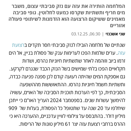
המלחמה הותירה את עזה עם נזק סביבתי עצום, משבר
מים חריף ותשתיות שקרסו כמעט לחלוטין. גופי סביבה
מאמינים ששיקום הרצועה הוא הזדמנות לשיתופי פעולה
אזוריים
שני אשכנזי
|
06:30, 03.12.25
שנתיים של מלחמה הובילו לנזק סביבתי חסר תקדים ב
רצועת 
נפתח בכרטיסייה חדשה
עזה
. ערים שלמות הפכו לערימות ענק של פסולת בניין, אל הים 
זרמו ביוב וזוהמה לאחר שתשתיות חיוניות נהרסו, ושדות 
חקלאיים הפכו בלתי שמישים בשל הנזק הכבד שנגרם לקרקע. 
גם אספקת המים שהיתה רעועה קודם לכן ספגה פגיעה כבדה, 
ותשתיות חשמל חיוניות נהרסו. ההתאוששות מההשפעה 
הסביבתית, כך לפי הערכות תוכנית הסביבה של האו״ם, עשויה 
להימשך עשרות שנים. בספטמבר 2024 העריך האו"ם כי ייתכן 
שיחלפו עד 20 שנה עד שתטופל כל הפסולת, בעלות של  909 
מיליון דולר. בהתבסס על צילומי לוויין עדכניים, ההערכה היא כי 
ההרס ברחבי רצועת עזה יצר 61 מיליון טונות של הריסות. 