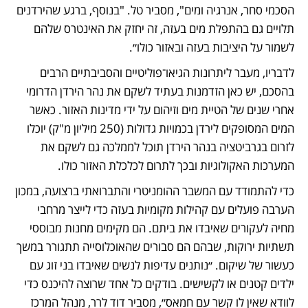
הסכמי סחר, אנרגיה ומים", מסביר טל. "בנוסף, ברגע שהירדנים 
תלויים גם בהתפלת מים בעזה, זה יחזק את האינטרס שלהם 
לשמור על היציבות בעזה ובאזור כולו״.
לדבריו, מעבר ליתרונות הגיאו־פוליטיים והסביבתיים הרבים 
בהסכם, יש כאן הזדמנות בעתיד לשקם את נהר הירדן הדרומי 
אחרי שנים של הטיית מים וזיהום על ידי מדינות האזור. כאשר 
המים המסופקים לירדן בכמויות גדולות (250 מיליון מ"ק) יוכלו 
לזרום בגרביטציה בנהר הירדן תוכל לממלכה גם לשקם את 
המערכות האקולוגיות ובכך לתרום לכלכלת האזור כולו. 
כדי להתמודד עם המשבר ההומניטרי והתברואתי ברצועה, במכון 
הערבה פועלים עם קהילות מקומיות בעזה כדי לייצר מרחבי 
מחיה לעקורים שאיבדו את ביתם. הם מקימים מחנות מבוססי 
תשתיות ירוקות, שבהם הם סבורים שהאוכלוסייה תתגורר במשך 
כעשור של שיקום. ״נותנים עדיפות לנשים שאיבדו בני זוג עם 
ילדים קטנים או לקשישים. בודקים כל אחד שרוצה להיכנס כדי 
לוודא שאין לו קשר עם חמאס״, מסביר דוד לרר, מנהל המרכז 