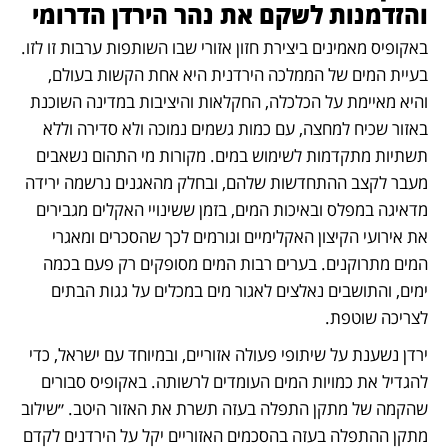
והזדמנות לשקם את נהר הירדן הדרומי 
באקופיס מאמינים ביצירת חזון אזורי שבו השותפות ערבות זו לזו. 
בעיית המים של הממלכה הירדנית היא אחת הקשות בעולם, 
והיא מאיימת על הכלכלה, החקלאות והיציבות במדינה השוכנת 
באזור שכיח למחצה, עם כמות גשמים נמוכה ולא סדירה וללא 
תשתיות מתקדמות לשימוש במים. מקורות מי התהום נשאבים 
מעבר לקצב ההתחדשות שלהם, ובחלק מהאגנים נרשמה ירידה 
מדאיגה במפלס ובאיכות המים, בזמן ששינויי האקלים מגבירים 
את אירועי הקיצון האקלימיים וגורמים לכך שהסכרים ומאגרי 
המים מתרוקנים. בערים רבות המים מסופקים רק פעם בכמה 
ימים, והתושבים נאלצים לאגור מים במכלים על גגות הבתים 
לצריכה שוטפת. 
ירדן נשענת על שיתופי פעולה אזוריים, ובמיוחד עם ישראל, כדי 
להגדיל את כמויות המים העומדים לרשותה. באקופיס סבורים 
שהקמה של מתקן התפלה בעזה תשרת את האזור היטב. ״שילוב 
מתקן ההתפלה בעזה בהסכמים האזוריים יקל על הירדנים לקדם 