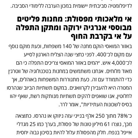
לדיפלומטיה סביבתית יישומית במכון הערבה ללימודי הסביבה. 
אי מלאכותי מפסולת: מחנות פליטים 
מבוססי אנרגיה ירוקה ומתקן התפלה 
על אי בקרבת החוף
באזור המואסי הוקם מחנה של 140 משפחות, וכעת מוקם נוסף 
עם מקום לכ־400. לפני כחצי שנה הצליח הארגון לסייע 
לכ־4,000 איש. ״המים באזור המואסי צריכים התפלה כי הם 
מאוד מלוחים. אנחנו משתמשים במחנות בטכנולוגיה של ווטרג׳ן 
כדי להתמודד עם זה. כעת מתגוררות המשפחות באוהלים, אך 
המטרה היא להעבירן לקרוואנים. במקום תשתיות הביוב שנהרסו 
לחלוטין, אנו שואפים להקים תשתיות מנותקות רשת, שאף יהוו 
בסיס לשכונות העתידיות", אומר לרר. 
כ־78% מתוך 250 אלף בנייני עזה ניזוקו או נהרסו. כתוצאה 
מכך, נוצרו 61 מיליון טונות של פסולת, בערך כמו 25 מגדלי 
אייפל בנפח. חלק מהפסולת עלול להיות בסיכון גבוה יחסית 