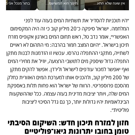
אין שעה שלא התעסקתי במשבר - טל אלכסנדרוביץ’ שגב מנהלת משברים תקשורתיים מכל מקום עם ה- Galaxy Z Fold8 Ultra שלה_v
חינוך הוא המשישמה של החיים שלי - V
בתור מנכל אני מקבל מאות הח
״היו תוכניות להסדיר את תשתיות המים בעזה עוד לפני 
המלחמה. ישראל סיפקה כ־20 מיליון קוב כי זה היה המקסימום 
האפשרי״, אומר נדב טל, ראש תחום המים בארגון אקופיס מזרח 
תיכון בישראל. ״היום המצב חמור בהרבה: מי התהום לא ראויים 
לשתייה, מתקני ההתפלה נהרסו. עכשיו זו הזדמנות לבנות מתקן 
התפלה גדול שיספק מים לתושבי הרצועה, יוזיל את מחירי המים 
ואף יאפשר למכור עודפים לישראל ולירדן. אפשר להקים מתקן 
של 200 מיליון קוב, ולהכניס אותו למערכת המים האזורית כחלק 
מהסכם פרוספריטי. הרווח של ישראל הוא פחות תלות באספקת 
המים שלה, ויותר יציבות מדינית בעזה עצמה. ככל שההשקעות 
הבינלאומיות יהיו גדולות יותר, כך גם גדל הסיכוי ליציבות 
פוליטית״.
חזון למזרח תיכון חדש: השיקום הסיבתי 
טומן בחובו יתרונות גיאו־פוליטיים 