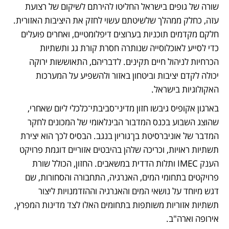
שורה של גופים בישראל החליטו להירתם לשיקום של רצועת 
עזה, כחלק ממהלך שלשיטתם עשוי לחזק את היציבות האזורית. 
חלקם מקדמים תוכניות בערוצים דיפלומטיים, ואחרים פועלים 
כדי לסייע לאוכלוסייה שנותרה חסרת קורת גג ותשתיות 
הכרחיות לניהול חיים תקינים. לדבריהם, התאוששות ירוקה 
יכולה לקדם יציבות וביטחון באזור ולהשפיע על המערכות 
האקולוגיות בישראל. 
בארגון אקופיס גיבשו חזון מדיני־סביבתי־כלכלי ליום שאחרי, 
שהוצג השבוע בכנס המדבור הבינלאומי של המכונים לחקר 
המדבר של אוניברסיטת בן־גוריון בנגב. הבסיס לכך הוא יצירת 
תשתיות ראויות, וכריכה שלהן בהיבטים אזוריים דוגמת פרויקט 
הענק IMEC ותלות הדדית במשאבים. החזון, הכולל שורת 
פרויקטים בתחומי המים, האנרגיה, התחבורה והסחורות, שם 
דגש מיוחד על נושאי המים והאנרגיה וההזדמנויות ליצור 
תשתיות אזוריות משותפות בתחומים האלו לצד מדינות המפרץ, 
אירופה וארה"ב. 