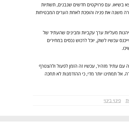
פשוטה: פוטנציאל הצמיחה של העיר נמצא בשיאו. עם פרויקטים חדשים שנבנים, תשתיות 
שמשתפרות, וכניסת אוכלוסיות חזקות, חדרה משנה את פניה והופכת לאחת הערים המבטיחות 
המשקיעים שכבר נכנסו לשוק מצליחים ליהנות מעליות ערך עקביות ומבינים שהעתיד של 
העיר מציע פוטנציאל גבוה אף יותר. מי שייכנס עכשיו לשוק, יוכל לרכוש נכסים במחירים 
כו.
אם אתם מחפשים הזדמנות השקעה חכמה עם עתיד מזהיר, עכשיו זה הזמן לפעול ולהצטרף 
למשקיעים שכבר נהנים מההצלחה בחדרה. אל תמתינו יותר מדי, כי ההזדמנות לא תחכה 
ת
פינוי בינוי