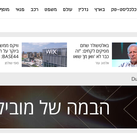
כלכליסט-טק
בארץ
נדל"ן
עולם
משפט
רכב
פנאי
מוסף
באלטשולר שחם
וויקס ממש
מפיקים לקחים: "זה
ביוקר על ר
כבר לא 'וואן מן' שואו
44
של גילעד"
אלמוג עזר
סופי שולמן
מיליון דולר
Du