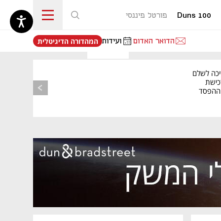
Duns 100
פורטל פיננסי
נפתח בכרטיסייה חדשה
הדואר האדום
ועידות
המהדורה הדיגיטלית
יכה לשלם
כישת
BASE: ההפסד
הרבעוני זינק ל-76