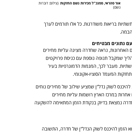
אור סהראי, סמנכ"ל מכירות גשם החזקות
(
צילום: דוברות 
גשם
)
מתקדמים יותר, כמו גני ילדים, בתי ספר, ותשתיות בריאות משודרגות. כל אלו תורמים לערך 
הבמה.
h – the gateway to Tech
You're NXT
עם נתונים מבטיחים
אם נביט בנתונים הסטטיסטיים של השנים האחרונות, נראה שחדרה מציגה עליות מחירים 
עקביות בשוק הנדל"ן המקומי. מדובר בתהליך שמקבל תנופה נוספת עם כניסת פרויקטים 
חדשים של התחדשות עירונית ושיפור התשתיות. מעבר לכך, המגמות הדמוגרפיות בעיר 
תחזקות המעמד הסוציו-אקונומי.
עבור משקיעים, מדובר בהזדמנות ייחודית להיכנס לשוק נדל"ן שמציע שילוב של מחירים נוחים 
עם פוטנציאל השבחה גבוה. בזמן שערים אחרות במרכז הארץ רושמות עליות מחירים 
שמגבילות את פוטנציאל הרווח העתידי, חדרה נמצאת בדיוק בנקודת הזמן המתאימה להשקעה 
אם נשאל את עצמנו מדוע דווקא עכשיו הוא הזמן להיכנס לשוק הנדל"ן של חדרה, התשובה 