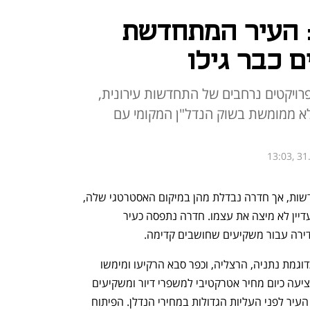
 העיר המתחדשת
 כבר גילו
ויקטים נרחבים של התחדשות עירונית,
 לא ממומשת בשוק הנדל"ן המקומי עם
13:03, 31
לא מעט ערים בישראל חוות תנופת התחדשות, אך חדרה נבדלת מהן במיקום האסטרטגי שלה, 
בין ערי המרכז לצפון, ובפוטנציאל שוק שעדיין לא מיצה את עצמו. חדרה נתפסה כעיר 
דירה עבור משקיעים שחושבים קדימה.
בזמן שמחירי הדירות בערים חזקות יותר כדוגמת נתניה, הרצליה, וכפר סבא הרקיעו ומימשו 
המון מפוטנציאל הפיתוח שלהם, חדרה מציעה כיום מחיר אטרקטיבי למשפרי דיור ומשקיעים 
שרוצים להנות מפוטנציאל ההשבחה של העיר לפני העליות הגדולות במחירי הנדלן. הפיתוח 