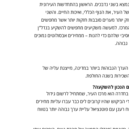
שמגלם את פוטנציאל ההשבחה העתידי נמצא בשני נדבכים. הראשון בהתחדשות העירונית 
שמחדשת שכונות ישנות, תשתיות ישנות של העיר, את הנוף הכללי, ואיכות החיים. והשני 
בהגירה החיובית של קהל סוציו אקונומי חזק יותר מערים סובבות חזקות יותר אשר מחפשים 
לשפר דיור ולא להתרחק מאיזור השרון / המרכז. למעשה משקיעים מחפשים להשקיע בנדל"ן 
באזורים שנמצאים כיום לפני הפיתוח המאסיבי שלהם כדי להנות – ממחירים אבסולוטים נמוכים 
גבוהה. 
חדרה מדורגת בין חמש הערים עם עליות הערך הגבוהות ביותר במדינה, מייצגת עליה של 
ם הנכון להשקעה?
אחד האזורים המעניינים ביותר להשקעה בחדרה הוא מרכז העיר, שמתחיל לרשום גידול 
משמעותי בביקוש. בשנים האחרונות, אזורי הביקוש שהיו קרובים לים כבר עברו עליות מחירים 
משמעותיות, אך מרכז העיר מציע משב רוח רענן עם פוטנציאל עליית ערך גבוהה יותר בטווח 