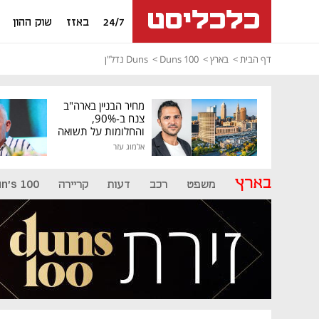
24/7
באזז
שוק ההון
דף הבית
בארץ
Duns 100
Duns נדל"ן
מחיר הבניין בארה"ב
צנח ב-90%,
והחלומות על תשואה
גבוהה התנפצו
אלמוג עזר
בארץ
משפט
רכב
דעות
קריירה
n's 100