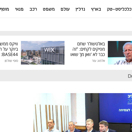
כלכליסט-טק
בארץ
נדל"ן
עולם
משפט
רכב
פנאי
מוסף
באלטשולר שחם
וויקס ממש
מפיקים לקחים: "זה
ביוקר על ר
כבר לא 'וואן מן' שואו
44
של גילעד"
אלמוג עזר
סופי שולמן
מיליון דולר
D