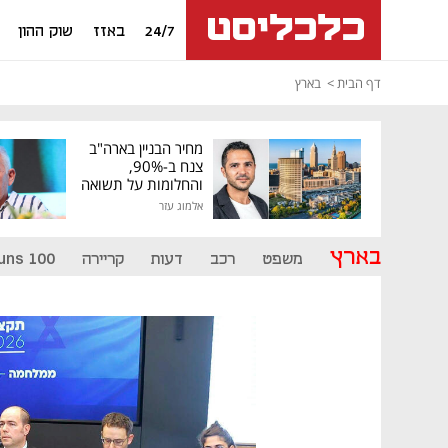
24/7
באזז
שוק ההון
דף הבית
בארץ
מחיר הבניין בארה"ב
צנח ב-90%,
והחלומות על תשואה
גבוהה התנפצו
אלמוג עזר
בארץ
משפט
רכב
דעות
קריירה
uns 100