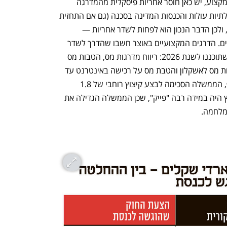
מעבר להתנהלות הדורסנית כלפי אנשי המקצוע, יש כאן חוסר אחריות פיסקלית מהמדרגה 
הראשונה. בזמן מלחמה ההוצאות הממשלתיות עולות והכנסות המדינה בסכנה (גם אם התחזית 
עולה, הרי שיש סיכון גבוה יותר להכנסות), ולכן הדבר הנכון הוא לפחות לשדר אחריות — 
להראות לשווקים ולאזרחים שלא משתוללים. הדרגים המקצועיים באוצר חשבו שהדרך לשדר 
אחריות היא לפחות לוותר על הורדות מס שתוכננו לשנת 2026: ריווח מדרגות מס, הטבות מס 
לעולים, הטבות מס ליהודה ושומרון, הטבות מס לאשקלון והטבת מס על רכישה באינטרנט עד 
130 דולר. הממשלה סירבה לכל זה. בסוף, הממשלה הסכימה לבצע קיצוץ רוחבי של 1.8 
מיליארד שקל. אבל כעת מתברר כי הקיצוץ היה במידה רבה "פייק", שכן הממשלה הגדילה את 