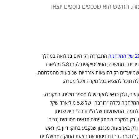
מה. החשש הוא שכספים נוספים יוצאו
התבררה רק היום במלואה במהלך 
דיון בוועדת הכספים. התברר כי תוך כדי הדיונים בממשלה, הפוליטיקאים לקחו 5.8 מיליארד 
שקל שהוגדרו בהחלטת הממשלה ככאלו שמיועדים רק להוצאות אזרחיות שנובעות מהמלחמה, 
מדובר במהלך מתוחכם למדי של הפוליטיקאים, ולכן כדאי להקדיש לו מספר מילים. במקורה, 
החלטת הממשלה להגדלת התקציב בגין המלחמה כללה "רזרבה" של 5.8 מיליארד שקל 
להוצאות אזרחיות שנובעות במישרין מהמלחמה. המשמעות של ה"רזרבה" היא שניתן 
להשתמש בה רק למטרות המוגדרות הללו, רק במקרה שמתקיימים תנאים מסוימים (נניח 
שהמלחמה נמשכת מעל פרק זמן מסוים), ורק באמצעות מנגנון שנקבע בחוק: דיון בין ראש 
הממשלה, שר האוצר וראש אגף תקציבים, לדוגמה. כך גם ניסחו את הצעת החוק הממשלתית 