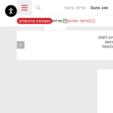
Duns 100
פורטל פיננסי
נפתח בכרטיסייה חדשה
הדואר האדום
ועידות
המהדורה הדיגיטלית
יכה לשלם
כישת
BASE: ההפסד
הרבעוני זינק ל-76