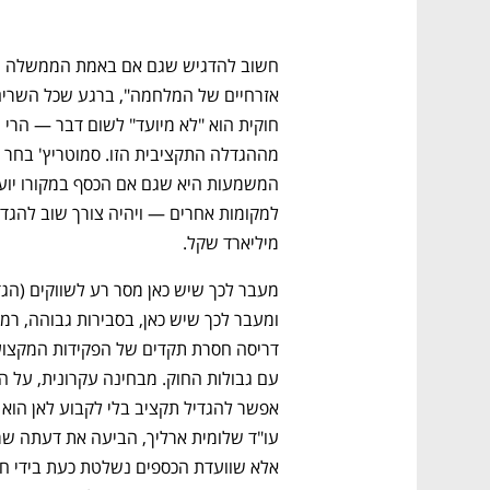
CTech – the
הבית של ההייטק הישראלי
מיליארד שקל.