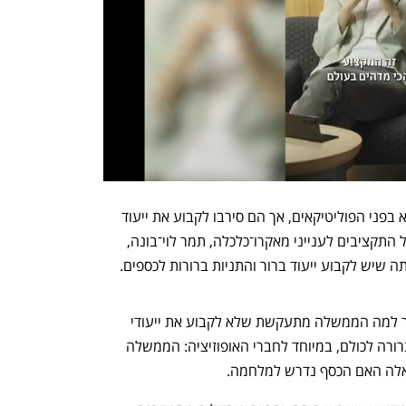
קופל גם אמר בדיון כי הם הציפו את הנושא בפני הפוליטיקאים, אך הם סירבו לקבוע את ייעוד 
הכספים הללו בחוק. גם סגנית הממונה על התקציבים לענייני מאקרו־כלכלה, תמר לוי־בונה, 
 שיש לקבוע ייעוד ברור והתניות ברורות לכספים. 
בכירי האוצר שהיו בוועדה התקשו להסביר למה הממשלה מתעקשת שלא לקבוע את ייעודי 
המיליארדים הללו. אבל התשובה הייתה ברורה לכולם, במיוחד לחברי האופוזיציה: הממשלה 
אלה האם הכסף נדרש למלחמה.