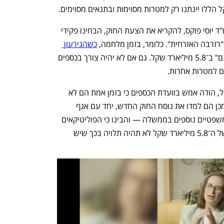
אלא שברגע שהתחיל מזכיר הממשלה, עו"ד יוסי פוקס, להקריא את הצעת החוק, הבחינו פקידי 
רזרבה האזרחית". כלומר, בזמן מלחמה, 
כשהגירעון 
"סתם" ב־5.8 מיליארד שקל. גם אם לא יהיה צורך בכספים 
 למטרות אחרות. 
היועמ"ש של משרד האוצר, עו"ד דודי קופל, הודה אמש בוועדת הכספים כי בזמן אמת הם לא 
ירדו לעומק משמעות השינוי, אבל לאחר מכן הם למדו את נוסח החוק החדש, יחד עם אגף 
תקציבים ויחד עם התייעצות עם גורמים משפטיים נוספים בממשלה — והבינו כי הפוליטיקאים 
מתעקשים לוודא שההרחבה התקציבית של ה־5.8 מיליארד שקל לא תהיה תלויה בכך שיש 