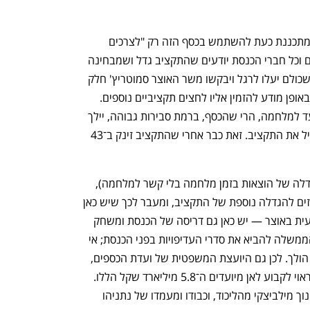
ענף במתח גבוה
מדברים כלכלה, עסקים ומה שב
חשוב להדגיש שגם אם באמת הממשלה מתכננת כעת להשתמש בכסף הזה רק "לצרכים 
אזרחיים של המלחמה", ברגע שכל השרים וכל חברי הכנסת יודעים שהתקציב גדל ושמבחינה 
חוקית הוא "לא מיועד" לשום דבר — הרי שכולם יעלו לרגל ויבקשו משר האוצר סמוטריץ' חלק 
מההגדלה התקציבית הזו. סמוטריץ' בחר באופן מודע להזמין אליו לחצים תקציביים נוספים. 
המשמעות היא שגם אם הכסף במקורו יועד למלחמה, הרי שהכסף, ברמת סבירות גבוהה, יילך 
למקומות אחרים — ויהיה צורך שוב להגדיל את התקציב. זאת כבר אחרי שהתקציב זינק ב־43 
מעבר לכך שיש כאן מסר רע לשווקים (הגדלה של הוצאות בזמן מלחמה בלי קשר למלחמה), 
ומעבר לכך שיש כאן, בסבירות גבוהה, רמזים להגדלה נוספת של התקציב, ומעבר לכך שיש כאן 
דריסה חסרת תקדים של הפקידות המקצועית באוצר — יש כאן גם דריסה של הכנסת ומשחק 
עם גבולות החוק. מבחינה עקרונית, על הממשלה להביא את סדרי העדיפויות בפני הכנסת; אי 
אפשר להגדיל תקציב בלי לקבוע לאן הוא הולך. לכן גם היועצת המשפטית של ועדת הכספים, 
עו"ד שלומית ארליך, הביעה את דעתה שראוי לקבוע לאן מיועדים ה־5.8 מיליארד שקל הללו. 
אלא שוועדת הכספים נשלטת כעת בידי חנוך מילביצקי מהליכוד, וכבודו ומעמדו של נתניהו 