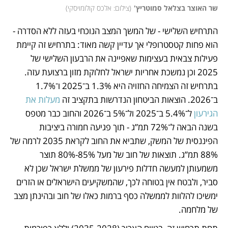
שר האוצר בצלאל סמוטריץ'
(
צילום: אלכס קולומויסקי
)
התרחיש השלישי - של המשך המצב הנוכחי בעזה ללא הסדרה - 
הוא פחות קטסטרופלי אך עדיין קשה מאוד: בתרחיש זה קיימת 
פעילות צבאית בעצימות שאפיינה את הרבעון השלישי של 
2025 וכן נמשכת אחריות ישראל לחלוקת מזון ברצועת עזה. 
בתרחיש זה הצמיחה החזויה היא 1.3% ב־2025 ו־1.7% 
ב־2026. הוצאות הביטחון הנדרשות בתקציב זה
 מעלות את 
הגירעון
 ל־5.4% ב־2025 ול־5% ב־2026 והחוב כבר מטפס 
בשנה הבאה ל־72% תמ”ג - תוך פגיעה חמורה ביציבות 
הפיננסית של המשק, שתביא את החוב לקראת 2035 לרמה של 
88% תמ”ג. תוצאות של חוב של מעל 85%-80% תוצר 
משמעותן למעשה חדלות פירעון של ממשלת ישראל שכן לא 
סביר, ולבטח אין בטוחה לכך, שהמשקיעים הישראלים או הזרים 
ימשיכו להלוות לממשלה כסף ברמות כאלו של חוב ובהינתן מצב 
של מלחמה. 