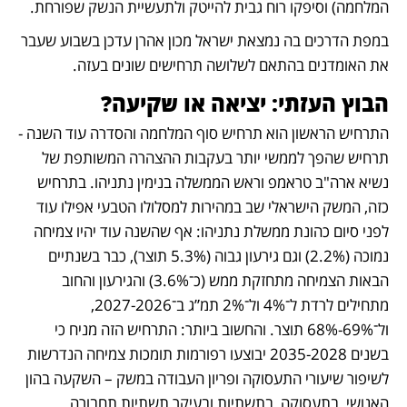
המלחמה) וסיפקו רוח גבית להייטק ולתעשיית הנשק שפורחת.
במפת הדרכים בה נמצאת ישראל מכון אהרן עדכן בשבוע שעבר 
את האומדנים בהתאם לשלושה תרחישים שונים בעזה.
הבוץ העזתי: יציאה או שקיעה?
התרחיש הראשון הוא תרחיש סוף המלחמה והסדרה עוד השנה - 
תרחיש שהפך לממשי יותר בעקבות ההצהרה המשותפת של 
נשיא ארה"ב טראמפ וראש הממשלה בנימין נתניהו. בתרחיש 
כזה, המשק הישראלי שב במהירות למסלולו הטבעי אפילו עוד 
לפני סיום כהונת ממשלת נתניהו: אף שהשנה עוד יהיו צמיחה 
נמוכה (2.2%) וגם גירעון גבוה (5.3% תוצר), כבר בשנתיים 
הבאות הצמיחה מתחזקת ממש (כ־3.6%) והגירעון והחוב 
מתחילים לרדת ל־4% ול־2% תמ”ג ב־2027-2026, 
ול־69%-68% תוצר. והחשוב ביותר: התרחיש הזה מניח כי 
בשנים 2035-2028 יבוצעו רפורמות תומכות צמיחה הנדרשות 
לשיפור שיעורי התעסוקה ופריון העבודה במשק – השקעה בהון 
האנושי, בתעסוקה, בתשתיות ובעיקר תשתיות תחבורה 