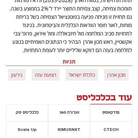
תחת תרחיש זה, בטווח הארוך (2035-2028) וללא רפורמות 
תומכות צמיחה, קצב צמיחת התוצר יירד ל־2% בממוצע בשנה. 
גם תחזית זו מניחה פגיעה בפוטנציאל הצמיחה בשל בריחת 
מוחות, לאור חוסר הוודאות הכלכלית והביטחונית. בניגוד 
לתחזיות סביב המלחמה מול חיזבאללה ומול איראן, פרופ’ צבי 
אקשטיין, ראש מכון אהרן  הבהיר כי הנתונים האמיתיים בנוגע 
למלחמה בעזה הם דווקא שליליים יותר לעומת התחזיות.
תגיות
מכון אהרן
כלכלת ישראל
רצועת עזה
גירעון
עוד בכלכליסט
פודקאסט
אנרגיה 360
כלכליסט טק
Scale Up
XIMUSNXT
CTECH