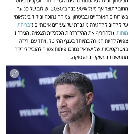
הביטחון יובילו לגירעונות גדולים ולעלייה חדה ועקבית ביחס 
החוב לתוצר אף מעל 90% כבר ב־2030. שילוב של פגיעה 
בשירותים האזרחיים ובביטחון, צמיחה נמוכה ובידוד בינלאומי 
עלול להוביל להגירה מוגברת של צעירים איכותיים (
“בריחת 
מוחות”
) ולהחריף את ההידרדרות הכלכלית הצפויה. הגירה זו 
צפויה להיות חמורה במיוחד בענף ההייטק, ויחד עם ירידה 
באטרקטיביות של ישראל כמרכז פיתוח צפויה להוביל לירידה 
מתמשכת במשקלו בתעסוקה.