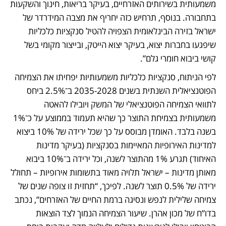
משמעותית בשירותים האזרחיים, בעיקר בריאות, חינוך והשקעות 
בתחבורה. בנוסף, תרחיש כזה יחריף את מצבה המידרדר של 
ישראל בזירה הבינלאומית הצפויה להטיל סנקציות כלכליות 
שיפגעו בחברות יצוא, בעיקר יצוא הייטק, ובייצור מקומי בשל 
קושי ביבוא חומרי גלם”. 
לפי הניתוח, סנקציות כלכליות משמעותיות יפחיתו את הצמיחה 
הפוטנציאלית השנתית בשנים 2035-2028 ב־2.5% ביחס 
לתוואי הצמיחה הפוטנציאלי של המשק ויובילו להאטה 
משמעותית בצמיחת התוצר כך שהיא תעמוד בממוצע על כ־1% 
בשנה בלבד. האומדן מבוסס על כך שכל ירידה של 10% ביצוא 
למדינות האירופיות המאיימות בסנקציות (בעיקר מדינות 
האיחוד) תגרע 1% מהתוצר לשנה, וכל ירידה ב־10% ביבוא 
מאותן מדינות – ישראל תלויה מאוד בתשומות אירופיות – תחולל 
ירידה של 0.5% תוצר לשנה. לפיכך, “תחזית זו צופה שנים של 
צמיחה שלילית לנפש ונסיגה ברמת החיים של האזרחים”, נכתב 
בדו”ח של מכון אהרן. שיעור הצמיחה הנמוך לצד הוצאות 