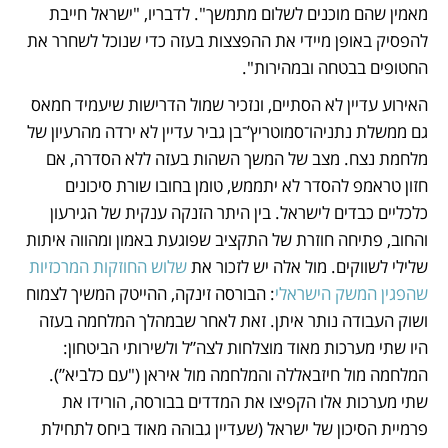
מאמין שהם מוכנים לשלום מתמשך". לדבריו, "ישראל חייבת 
להפסיק באופן מיידי את ההפצצות בעזה כדי שנוכל לשחרר את 
החטופים בבטחה ובמהירות". 
האירוע עדיין לא הסתיים, ונזכיר שמול הדרישות שיעמיד חמאס 
גם ממשלת נתניהו־סמוטריץ’־בן גביר עדיין לא ירדה מהרעיון של 
מלחמת נצח. מצב של המשך השהות בעזה ללא הסדרה, אם 
חזון טראמפ להסדר לא יתממש, טומן בחובו שורת סיכונים 
כלכליים כבדים לישראל. בין היתר הזנקה ענקית של הגירעון 
והחוב, פתיחה חוזרת של התקציב שפוגעת באמון ומהווה איתות 
שלילי לשווקים. מול אלה יש לזכור את 
שלוש החוזקות המרכזיות 
שהפגין המשק הישראלי
: הבורסה זינקה, ההייטק המשיך לצמוח 
ושוק העבודה נותר איתן. זאת לאחר שבמהלך המלחמה בעזה 
היו שתי מערכות מאוד מוצלחות לצה”ל ולשירותי הביטחון: 
המלחמה מול חיזבאללה והמלחמה מול איראן ("עם כלביא”). 
שתי מערכות אלו הקפיצו את המדדים בבורסה, הורידו את 
פרמיית הסיכון של ישראל (שעדיין גבוהה מאוד ביחס לתחילת 