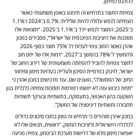
להיכנס למיתון. 
צמיחת התוצר בתרחיש זה תיפגע באופן משמעותי כאשר 
הצמיחה לנפש עלולה להיות שלילית: 0.7% ב־2024 ו־1.1% 
ב־2025; התוצר לנפש יירד ב־1.1% ב־2025. “תוצאות אלו 
מסכנות את היציבות הפיננסית של ישראל”, מסבירים במכון 
אהרן כאשר החוב צפוי לעלות לכ־75% תוצר בסוף 2026 
ולהמשיך ל־78% בהמשך ב־2027. “רמות אלו של יחס חוב 
לתוצר צפויות להוביל להפחתה משמעותית של דירוג החוב של 
ישראל, לזינוק בפרמיית הסיכון ולעלייה בעלויות מימון ומיחזור 
החוב של הממשלה”, טוענים שם. עוד מדגישים במכון אהרן כי 
“תחת כיבוש עזה לא ייושמו רפורמות תומכות צמיחה כלכלית כגון 
השקעה בהון האנושי, בתעסוקה, בתשתיות ובעיקר תשתיות 
תחבורה ותשתיות דיגיטציה של המשק”.
במכון אהרן מזהירים כי תרחיש זה טומן בחובו סיכונים גדולים 
לכלכלה הישראלית וליציבות המשק. “ראשית, תנאים אלו לא 
יאפשרו מימון מלא של דרישות מערכת הביטחון. צפויה פגיעה 