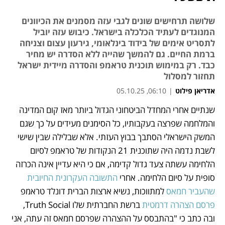
שלושה תרחישים שונים לגבי עזה מסמנים את הכיוונים
המנוגדים לעתיד הכלכלה בישראל. כיבוש עזה יוביל
לתסריט אימים של בידוד בינלאומי, גירעון עצום וצניחה
ברמת החיים. גם להמשך שהייה ללא הסדרה יש מחיר
כבד. רק במימוש תוכנית טראמפ והסדרה מיידית ישראל
תחזור למסלול
אדריאן פילוט
|
06:10, 05.10.25
שנתיים אחרי המחדל הביטחוני הגדול ביותר מאז קום המדינה 
נפתח בכרטיסייה חדשה
נפתח בכרטיסייה חדשה
נפתח בכרטיסייה חדשה
נפתח בכרטיסייה חדשה
נפתח בכרטיסייה חדשה
נפתח בכרטיסייה חדשה
והמלחמה שפרצה בעקבותיו, כל הסימנים מעידים על כך שגם 
המשק הישראלי הסתבך בבוץ העזתי. אלא שבלילה שבין שישי 
לשבת נדמה היה שתוכנית 21 הנקודות של טראמפ לסיום 
הלחימה עשתה צעד גדול קדימה, אם כי היא עדיין אינה הכרזה 
סופית על סיום הלחימה. אחרי
 התשובה העקרונית החיובית 
שהעביר חמאס 
למתווכות, נשיא ארצות הברית דונלד טראמפ 
פרסם הצהרה דרמטית 
ברשת החברתית שלו Truth Social, 
ובה כתב כי "בהתבסס על ההצהרה שפרסם חמאס זה עתה, אני 