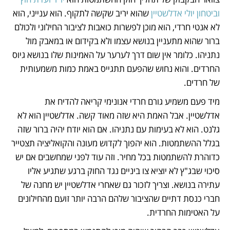
וביטחון יולי אדלשטיין
 שהוא יריב שקשה לתקוף. הוא ענייני, הוא 
לא אנטי חרדי, הוא מוכן לפשרות כואבות לציבור החילוני ולכולם 
ברור שהוא מתעניין בנושא עצמו ולא בקידום או במאבק מול 
נתניהו. כלומר אין שום דרך לערער על האמינות שלו בנושא גיוס 
החרדים. והוא נחוש שהפעם תתגייס באמת כמות משמעותית 
של חרדים.
מיד פעם משמיע גורם חרדי אנונימי קריאה להדיח את 
אדלשטיין. אבל האמת היא שזה מאוד קשה. אדלשטיין הוא לא 
גלנט. הוא לא בעימות עם נתניהו. אם הוא יודח יהיה ברור שזה 
בגלל ההשתמטות. הוא יהפוך לקדוש מעונה והקואליציה תצטייר 
כדוהרת להשתמטות בכל מחיר. וזה עוד לפני שמחשבים אם יש 
סיכוי שבג"ץ לא יוציא צו ביניים נגד החוק ברגע שתגיע אליו 
עתירה בנושא. וצריך לזכור גם שאחרי אדלשטיין יש מחנה של 
חברי כנסת דתיים שהציבור שלהם הרבה יותר זועם מהחילונים 
על האטימות החרדית.