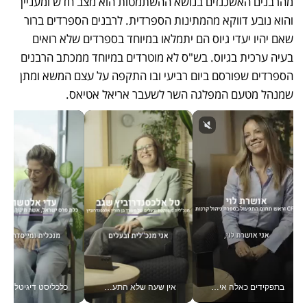
מהרבנים האשכנזים בנושא ההשתמטות הוא מצב חדש ומעניין 
והוא נובע דווקא מהמתינות הספרדית. לרבנים הספרדים ברור 
שאם יהיו יעדי גיוס הם יתמלאו במיוחד בספרדים שלא רואים 
בעיה ערכית בגיוס. בש"ס לא מוטרדים במיוחד ממכתב הרבנים 
הספרדים שפורסם ביום רביעי ובו התקפה על עצם המשא ומתן 
שמנהל מטעם המפלגה השר לשעבר אריאל אטיאס. 
בתפקידים כאלה אי אפשר לחכות: אושרת לוי מניעה השקעות ענק מהטלפון_v
אין שעה שלא התעסקתי במשבר - טל אלכסנדרוביץ’ שגב מנהלת משברים תקשורתיים מכל מקום עם ה- Galaxy Z Fold8 Ultra שלה_v
כלכליסט דיגיטל