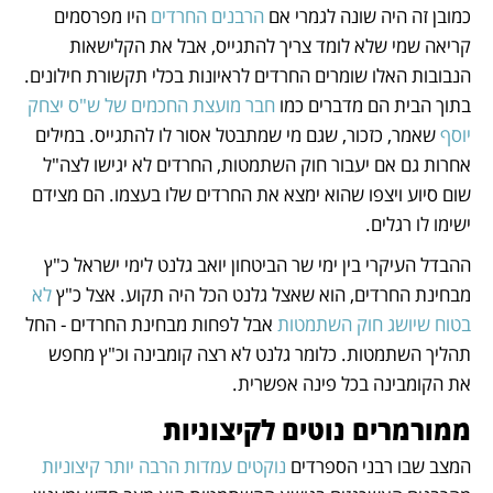
כמובן זה היה שונה לגמרי אם 
הרבנים החרדים
 היו מפרסמים 
קריאה שמי שלא לומד צריך להתגייס, אבל את הקלישאות 
הנבובות האלו שומרים החרדים לראיונות בכלי תקשורת חילונים. 
בתוך הבית הם מדברים כמו
 חבר מועצת החכמים של ש"ס יצחק 
יוסף
 שאמר, כזכור, שגם מי שמתבטל אסור לו להתגייס. במילים 
אחרות גם אם יעבור חוק השתמטות, החרדים לא יגישו לצה"ל 
שום סיוע ויצפו שהוא ימצא את החרדים שלו בעצמו. הם מצידם 
ישימו לו רגלים.
ההבדל העיקרי בין ימי שר הביטחון יואב גלנט לימי ישראל כ"ץ 
מבחינת החרדים, הוא שאצל גלנט הכל היה תקוע. אצל כ"ץ 
לא 
בטוח שיושג חוק השתמטות
 אבל לפחות מבחינת החרדים - החל 
תהליך השתמטות. כלומר גלנט לא רצה קומבינה וכ"ץ מחפש 
את הקומבינה בכל פינה אפשרית.
ממורמרים נוטים לקיצוניות
המצב שבו רבני הספרדים 
נוקטים עמדות הרבה יותר קיצוניות