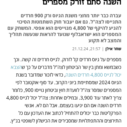
השנה סתם זורק מספרים
עברה כבר יותר מחצי משנת הגיוס ורק 900 חרדים
התגייסו לצה"ל. גם אם יעבור חוק השתמטות הסיכוי
להגיע להיקף של 4,800 מגוייסים הוא אפסי. המשחק עם
המספרים הוא ישראבלוף שנועד להראות שנעשה תהליך
והמצב לא תקוע
שחר אילן
|
21:57, 21.12.24
מספרים על גיוס חרדים קל לזרוק. לגייס חרדים זה קשה. וכך 
נפתח בכרטיסייה חדשה
נפתח בכרטיסייה חדשה
נפתח בכרטיסייה חדשה
נפתח בכרטיסייה חדשה
נפתח בכרטיסייה חדשה
נפתח בכרטיסייה חדשה
כשבמשא ומתן בין שר הביטחון לצה"ל מדברים על כך ש
הצבא 
יכול לגייס 4,800 חרדים השנה
, כדאי לזכור שמדובר בשנת 
הגיוס 2024 שמסתיימת ביוני הקרוב. עד סוף אוקטובר לפי 
המספרים שמסר צה"ל לוועדת חוץ וביטחון גוייסו 900, כלומר 
צריך לאתר עוד 3,900. ובמילים אחרות: צה"ל יכול לגייס 4,800 
חרדים השנה אם הם יגיעו בעצמם. אבל הם לא. אנשי 
הפרקליטות כבר יכולים להתחיל לכתוב את העדכון עם כל 
התירוצים וההתפתלויות שמסבירים את הכישלון לשופטי בג"ץ.