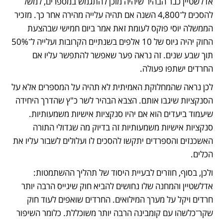
אדלשטיין כבר הבהיר שיהיה מוכן להתגמש במספרים, למשל 
להסכים ל־4,800 השנה אם תהיה עלייה מהירה אחר כך. מזכיר 
הממשלה יוסי פוקס לעומת זאת אמר ביום חמישי שבהצעת 
החוק יהיה גיוס של 10 אלפים בשנתיים הקרובות ועלייה ל־50% 
תוך שבע שנים. זה נראה פער שאפשר להתפשר עליו אם 
החרדים ישתפו פעולה.
לכן נראה שהמחלוקת האמיתית לא תהיה על המספרים אלא על 
הסנקציות שיגבו אותם. הצבא הבהיר לשר כ"ץ שהדרך היחידה 
שיעמוד ביעדים הוא אם יהיו סנקציות אישיות משמעותיות. 
סנקציות אישיות משמעותיות זה בדיוק מה שגדולי התורה 
האשכנזים והספרדים יתקשו להסכים לו ועלולים לשבור עליו את 
הכלים.
ולכן, בסוף, חוזרים לבעיית היסוד של תהליך ההשתמטות: 
אדלשטיין והמחנה שלו נחושים להביא חוק שיגייס הרבה יותר 
חרדים ויקל על מערך המילואים. החרדים שואפים לעוד חוק 
שקר־כלשהו עם קומבינה הרבה יותר משוכללת. כלומר השיפור 