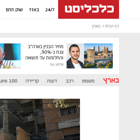
24/7
באזז
שוק ההון
דף הבית
בארץ
מחיר הבניין בארה"ב
צנח ב-90%,
והחלומות על תשואה
גבוהה התנפצו
אלמוג עזר
בארץ
משפט
רכב
דעות
קריירה
uns 100