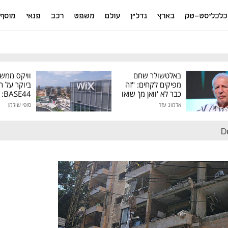
כלכליסט-טק
בארץ
נדל"ן
עולם
משפט
רכב
פנאי
מוסף
באלטשולר שחם
וויקס ממש
מפיקים לקחים: "זה
ביוקר על ר
כבר לא 'וואן מן' שואו
44
של גילעד"
אלמוג עזר
סופי שולמן
מיליון דולר
D