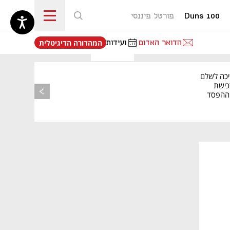
Duns 100
פורטל פיננסי
נפתח בכרטיסייה חדשה
הדואר האדום
ועידות
המהדורה הדיגיטלית
יכה לשלם
כישת
BASE: ההפסד
הרבעוני זינק ל-76