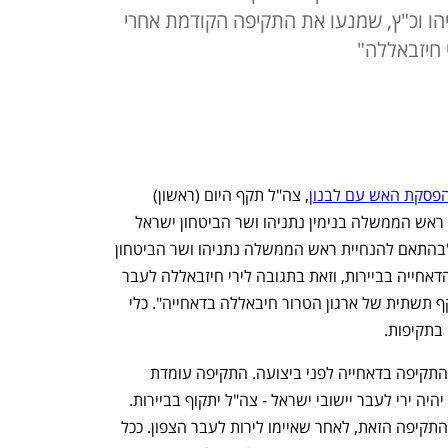
ניהו וכ"ץ, שמנעו את התקיפה הקודמת אחרי
 חיזבאללה"
פסקת האש עם לבנון
, צה"ל תקף היום (ראשון) 
מפקדות של חיזבאללה בדאחייה בביירות. ראש הממשלה בנימין נתניהו ושר הביטחון ישראל 
כ"ץ פרסמו הודעה משותפת שבה נמסר: "בהתאם להנחיית ראש הממשלה נתניהו ושר הביטחון 
כ"ץ, צה"ל תקף מפקדות מחבלים ברובע הדאחייה בביירות, וזאת בתגובה לירי חיזבאללה לעבר 
שטח ישראל". דובר צה"ל מסר: "צה"ל תקף תשתית של ארגון הטרור חיבאללה בדאחייה". כלי 
בתקיפות. 
ישראל עדכנה את הממשל האמריקני על התקיפה בדאחייה לפני ביצועה. התקיפה עומדת 
בסיכומים בין ישראל לארצות הברית שאם יהיה ירי לעבר יישובי ישראל - צה"ל יתקוף בביירות. 
השאלה כעת היא איך האיראנים יגיבו על התקיפה הזאת, לאחר שאיימו לירות לעבר הצפון. ככל 