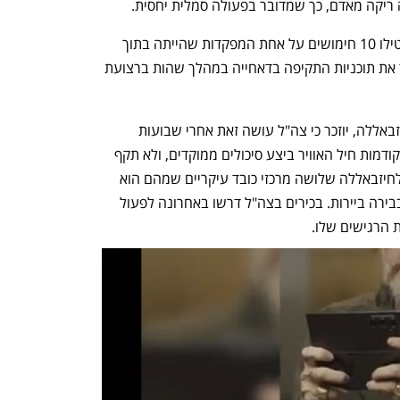
ריקה מאדם, כך שמדובר בפעולה סמלית יחסית.
מפרטים ראשונים עולה כי שני מטוסים הטילו 10 חימושים על אחת המפקדות שהייתה בתוך 
מבנה. הרמטכ"ל רב-אלוף אייל זמיר אישר את תוכניות התקיפה בדאחייה במהלך שהות ברצועת 
על-רקע התקיפות ברובע הדאחייה של חיזבאללה, יוזכר כי צה"ל עושה זאת אחרי שבועות 
ארוכים שבהם הוא נמנע מכך. בפעמים הקודמות חיל האוויר ביצע סיכולים ממוקדים, ולא תקף 
מפקדות של חיזבאללה כפי שאירע היום. לחיזבאללה שלושה מרכזי כובד עיקריים שמהם הוא 
פועל: בדרום לבנון, באזור בעלבכ וכמובן בבירה ביירות. בכירים בצה"ל דרשו באחרונה לפעול 
 הרגישים שלו. 