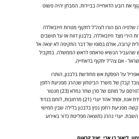
ענף במתח גבוה
מדברים כלכלה, עסקים ומה שב
ימשיכו להיות מותקפים - אנחנו נפנה ונתקוף את רובע הדאחייה בביירות. המבחן יהיה פשוט 
ביום שני שעבר פרסמו נתניהו וכ"ץ הודעה שלפיה הם הורו לצה"ל לתקוף מטרות חיזבאללה 
ברובע הדאחייה בביירות, בעקבות התגברות הירי מצד חיזבאללה. בלבנון דווח אז על תושבים 
שעוזבים את האזור מחשש לתקיפה ישראלית קרובה, אולם בסופו של דבר התקיפה לא יצאה אל 
הפועל. בין היתר בעקבות האיסור המפורש שהעביר הנשיא טראמפ לראש הממשלה. במקביל 
שראל - אם צה"ל יתקוף בדאחייה. 
מאז שנשיא ארה"ב טראמפ הכריז ב-16 באפריל על הפסקת אש מחודשת בלבנון, הותרו 
לפרסום שמותיהם של 17 חיילים ואזרח, עובד קבלן של משרד הביטחון שנהרג מפגיעת רחפן 
נפץ בדרום לבנון. דובר צה"ל התיר אמש לפרסם על מותם של סרן שחר גמלא (23) מנטור 
שבדרום רמת הגולן, סגן מפקד פלגה ביחידת אגוז, וסמל אהד יערי (21) מרחובות, לוחם בגדוד 
שקד בחטיבת גבעתי. גמלא נפצע באורח קשה מפגיעת רחפן נפץ בלבנון בלילה שבין חמישי 
לשישי, פונה לבית החולים ונפטר במהלך השבת. יערי נהרג כתוצאה מפליטת כדור באירוע 
, ליאור בן ארי, יאיר קראוס