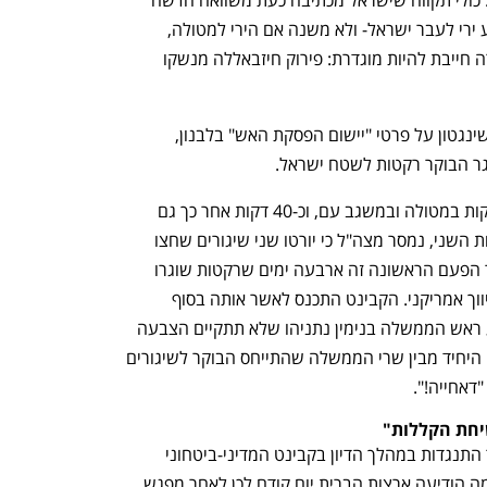
שבה כל שטחי לבנון יבערו ברגע שיתבצע ירי לעבר ישראל- ולא משנה אם הירי למטולה, 
שתולה, נהריה, חיפה או תל אביב.  המטרה חייבת להיות מוגדרת: פירוק חיזבאללה מנשקו 
לראשונה מאז ההכרזה בשבוע שעבר בוושינגטון על פרטי "יישום הפסקת האש" בלבנון, 
גר הבוקר רקטות לשטח ישראל. 
בסביבות השעה 7:50 בבוקר נשמעו אזעקות במטולה ובמשגב עם, וכ-40 דקות אחר כך גם 
ברמות נפתלי וביפתח. לאחר רצף האזעקות השני, נמסר מצה"ל כי יורטו שני שיגורים שחצו 
מלבנון לעבר שטח הארץ. זו הייתה כאמור הפעם הראשונה זה ארבעה ימים שרקטות שוגרו 
לשטח ישראל, מאז אותה הפסקת אש בתיווך אמריקני. הקבינט התכנס לאשר אותה בסוף 
השבוע, אבל עקב סירוב חיזבאללה הודיע ראש הממשלה בנימין נתניהו שלא תתקיים הצבעה 
בינתיים. שר האוצר בצלאל סמוטריץ' היה היחיד מבין שרי הממשלה שהתייחס הבוקר לשיגורים 
דאחייה!". 
יחת הקללות"
שרים בממשלה הביעו ביום חמישי שעבר התנגדות במהלך הדיון בקבינט המדיני-ביטחוני 
להפסקת האש עם לבנון, שעל פרטי יישומה הודיעה ארצות הברית יום קודם לכן לאחר מפגש 