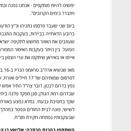
CTech – the
הבית של ההייטק הישראלי
ויתברר בימים הקרובים".
איימו אז באיראן שיתקפו את ערי הצפון בי
שבעקבותיו נפתחה חקירת מצ"ח.
השתתפו בהכנת הכתבה: אלישע בן קימון