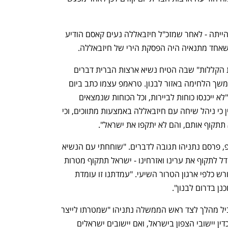
אבל הצבעה בקבינט לאישור ההסכם לא הייתה - לאחר שמזכ"ל חיזבאללה נעים קאסם הודיע 
אחד מתנאיה היה הפסקת הירי של חיזבאללה. 
עוד לפני כן דווח בשבוע שעבר על "שיחת הקללות" שבה הטיח נשיא ארצות הברית דברים 
קשים בראש הממשלה נתניהו על-רקע המשך הלחימה באזור לבנון. טראמפ עצמו כתב ביום 
שני שעבר בפוסט ברשת החברתית שלו: "לא ייכנסו כוחות לביירות, וכל הכוחות שנמצאים 
בדרכם כבר הוחזרו". הנשיא האמריקני ציין כי ניהל שיחה עם חיזבאללה באמצעות מתווכים, וכי 
 תתקוף אותם, והם לא יתקפו את ישראל".
נפתח בכרטיסייה חדשה
נפתח בכרטיסייה חדשה
שעה וחצי אחרי פרסום הפוסט של טראמפ, פרסם נתניהו תגובה לדברים. "שוחחתי עם הנשיא 
טראמפ, ואמרתי לו שאם חיזבאללה לא יחדל לתקוף את ערינו ואזרחינו - ישראל תתקוף מטרות 
טרור בביירות", ציין אז נתניהו באיום המפורש כלפי ארגון הטרור השיעי. "עמדתנו זו עומדת 
ן בדרום לבנון".
שר הביטחון כ"ץ טען בשבוע שעבר שהוביל מהלך לצד ראש הממשלה נתניהו "שמטרתו לייצר 
משוואה שאומרת שדין הדאחייה בביירות כדין יישובי הצפון בישראל, ואם יישובים ישראלים 