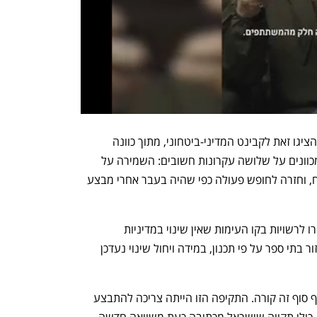
בצה"ל רצו לקדם את התקיפות בדאחייה והציגו זאת לקבינט המדיני-ביטחוני, מתוך כוונה 
להפעיל לחץ נוסף על חיזבאללה. בצבא מכוונים על שלושה עקרונות חשובים: השמירה על 
מרחב האבטחה בדרום לבנון, פירוז השטח, וחזרה לחופש פעולה כפי שהיה בעבר אחרי מבצע 
בעקבות התקיפות בדאחייה, בצה"ל הבהירו לרשויות בקו העימות שאין שינוי במדיניות 
ההתגוננות. בהודעה נמסר: "בשלב זה פיזור בתי ספר על פי תכנון, במידה ויחול שינוי נעדכן 
דוד אזולאי, ראש מועצת מטולה, אמר: "סוף סוף זה קורה. התקיפה הזו הייתה צריכה להתבצע 
מזמן, אך עדיף מאוחר מאשר אף פעם לא. כולי תקווה שישראל מכתיבה כעת משוואה חדשה 