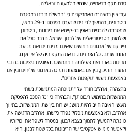
טרם תקף בדאחייה, שנחשב למעוז חיזבאללה.
עוד צוין בהצהרה האמריקנית כי "המשלחות דנו במסגרת 
ביטחונית, בהמשך לדיונים שנערכו בפנטגון ב-29 במאי, 
שמטרתה להבטיח באופן בר-קיימא את ריבונותן, ביטחונן 
ושלמותן הטריטוריאלית של לבנון וישראל. הדבר כולל את 
פירוקם של ארגונים חמושים שאינם מדינתיים ואת מניעת 
התחדשותם. כל הצדדים גינו את התקפותיה של איראן נגד 
מדינות באזור ואת פעילותה המתמשכת הפוגעת ביציבות ברחבי 
המזרח התיכון, בין אם באמצעות תמיכה בארגוני שליחים ובין אם 
באמצעות מעשי תוקפנות אחרים".
בהצהרה, ארה"ב חזרה על "תמיכתה המתמשכת בשתי 
הממשלות במימוש ריבונותן", והבהירה כי "כל הסכם להפסקת 
מעשי האיבה חייב להיות מושג ישירות בין שתי הממשלות, בתיווך 
ארה"ב, ולא באמצעות מסלול נפרד כלשהו. ארה"ב הדגישה את 
כוונתה להמשיך לתמוך בצבא לבנון, במטרה לשפר את יכולותיו 
ולאפשר מימוש אפקטיבי של הריבונות בכל שטח לבנון. היא 