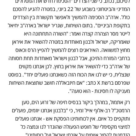
לסיכום, נכתב כי שני הצדדים "הסכימו לחדש את המסלולים 
המדיני והביטחוני בשבוע של 22 ביוני, במטרה להגיע להסכם 
כולל. ארה"ב הסכימה להמשיך ולאפשר תקשורת בין הצדדים 
בתקופת הביניים". בתום השיחות, שגריר ישראל בארה"ב יחיאל 
לייטר מסר הצהרה קצרה ואמר: "השורה התחתונה היא 
שאמריקה, ישראל ולבנון מאוחדות במטרה להשאיר את איראן 
מחוץ למשוואה. האיראנים רוצים להמשיך להפיץ הרס וכאוס 
ברחבי המזרח התיכון, אבל לבנון וישראל מאוחדות תחת חסותה 
של ארה"ב כדי להשאיר את איראן בחוץ. לכן אנחנו מקווים 
שנצליח, כי יש לנו את הכוח הזה כשאנחנו פועלים יחד". בפוסט 
שפרסם ברשת X כתב: "אם חיזבאללה חושב שתוצאת השיחות 
מעניקה לו חסינות - הוא טועה".
רק אתמול, במהלך ביקור בבסיס חיפה של זרוע הים, טען 
הרמטכ"ל רב-אלוף אייל זמיר, כי "בלבנון אנחנו יוזמים, פועלים 
ותוקפים כל איום. אין לכוחותינו הפסקת אש - אנחנו פועלים 
למיצוי מקסימלי של חופש הפעולה שהוגדר לנו ונמצה כל 
הזדמנות להסיר איומים על אזרחי ישראל ועל כוחותינו".