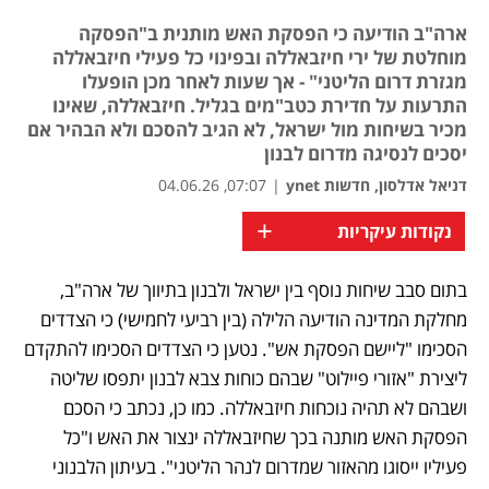
ארה"ב הודיעה כי הפסקת האש מותנית ב"הפסקה
מוחלטת של ירי חיזבאללה ובפינוי כל פעילי חיזבאללה
מגזרת דרום הליטני" - אך שעות לאחר מכן הופעלו
התרעות על חדירת כטב"מים בגליל. חיזבאללה, שאינו
מכיר בשיחות מול ישראל, לא הגיב להסכם ולא הבהיר אם
יסכים לנסיגה מדרום לבנון
דניאל אדלסון, חדשות ynet
|
07:07, 04.06.26
+
נקודות עיקריות
בתום סבב שיחות נוסף בין ישראל ולבנון בתיווך של ארה"ב, 
מחלקת המדינה הודיעה הלילה (בין רביעי לחמישי) כי הצדדים 
הסכימו "ליישם הפסקת אש". נטען כי הצדדים הסכימו להתקדם 
ליצירת "אזורי פיילוט" שבהם כוחות צבא לבנון יתפסו שליטה 
ושבהם לא תהיה נוכחות חיזבאללה. כמו כן, נכתב כי הסכם 
הפסקת האש מותנה בכך שחיזבאללה ינצור את האש ו"כל 
פעיליו ייסוגו מהאזור שמדרום לנהר הליטני". בעיתון הלבנוני 