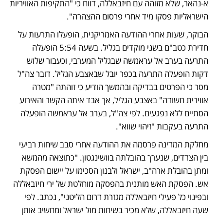
א-נהאר, שלא מזוהה עם חיזבאללה, דווח כי "התקיפות האוויריות 
הישראליות פסקו מיד אחרי פרסום ההצהרה".
הבוקר, שעות אחרי ההודעה האמריקנית, הופעלו התרעות על 
חדירת כטב"ם בשני מוקדים בגליל. בשעה 5:54 הופעלה 
התרעה בערב אל עראמשה שבגליל המערבי, וכעבור שלוש 
דקות הופעלה התרעה בכפר יובל שבאצבע הגליל. דובר צה"ל 
מסר כי הפרטים בבדיקה ובהמשך הודיע כי זוהתה "מטרה 
אווירית חשודה" באצבע הגליל, אך אבד איתה הקשר והאירוע 
הסתיים ללא נפגעים. לפי צה"ל, בערב אל עראמשה הופעלה 
התרעה בעקבות "זיהוי שווא".
מחלקת המדינה פרסמה את ההודעה אחרי סבב שיחות רביעי 
בין הצדדים, שנערך בהובלתה בוושינגטון. "כתוצאה מהמשא 
ומתן בהובלת ארה"ב, ישראל ולבנון הסכימו על יישום הפסקת 
אש. הפסקת האש מותנית בהפסקה מוחלטת של ירי חיזבאללה 
ובפינוי כל פעילי חיזבאללה מגזרת דרום הליטני", נכתב. לפי 
שעה חיזבאללה, שלא מכיר בשיחות מול ישראל ומחשיב אותן 