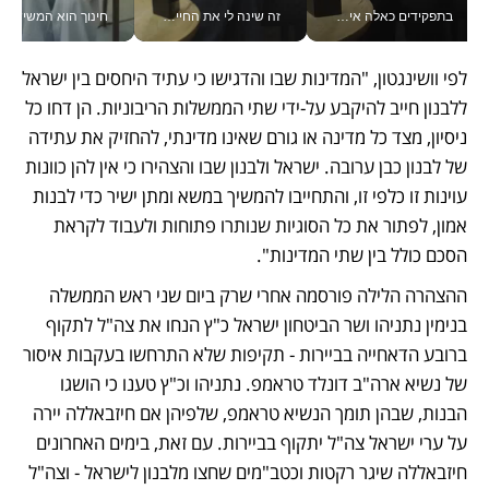
בתפקידים כאלה אי אפשר לחכות: אושרת לוי מניעה השקעות ענק מהטלפון_v
זה שינה לי את החיים: איך עידו איז'ק הופך את הסמארטפון לכלי צילום מקצועי_v
חינוך הוא המש
לפי וושינגטון, "המדינות שבו והדגישו כי עתיד היחסים בין ישראל 
ללבנון חייב להיקבע על-ידי שתי הממשלות הריבוניות. הן דחו כל 
ניסיון, מצד כל מדינה או גורם שאינו מדינתי, להחזיק את עתידה 
של לבנון כבן ערובה. ישראל ולבנון שבו והצהירו כי אין להן כוונות 
עוינות זו כלפי זו, והתחייבו להמשיך במשא ומתן ישיר כדי לבנות 
אמון, לפתור את כל הסוגיות שנותרו פתוחות ולעבוד לקראת 
הסכם כולל בין שתי המדינות".
ההצהרה הלילה פורסמה אחרי שרק ביום שני ראש הממשלה 
בנימין נתניהו ושר הביטחון ישראל כ"ץ הנחו את צה"ל לתקוף 
ברובע הדאחייה בביירות - תקיפות שלא התרחשו בעקבות איסור 
של נשיא ארה"ב דונלד טראמפ. נתניהו וכ"ץ טענו כי הושגו 
הבנות, שבהן תומך הנשיא טראמפ, שלפיהן אם חיזבאללה יירה 
על ערי ישראל צה"ל יתקוף בביירות. עם זאת, בימים האחרונים 
חיזבאללה שיגר רקטות וכטב"מים שחצו מלבנון לישראל - וצה"ל 