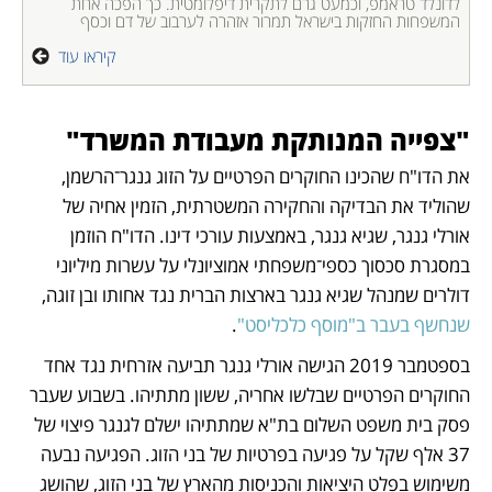
לדונלד טראמפ, וכמעט גרם לתקרית דיפלומטית. כך הפכה אחת 
המשפחות החזקות בישראל תמרור אזהרה לערבוב של דם וכסף
קיראו עוד
"צפייה המנותקת מעבודת המשרד"
את הדו"ח שהכינו החוקרים הפרטיים על הזוג גנגר־הרשמן, 
שהוליד את הבדיקה והחקירה המשטרתית, הזמין אחיה של 
אורלי גנגר, שגיא גנגר, באמצעות עורכי דינו. הדו"ח הוזמן 
במסגרת סכסוך כספי־משפחתי אמוציונלי על עשרות מיליוני 
דולרים שמנהל שגיא גנגר בארצות הברית נגד אחותו ובן זוגה, 
שנחשף בעבר ב"מוסף כלכליסט"
.
בספטמבר 2019 הגישה אורלי גנגר תביעה אזרחית נגד אחד 
החוקרים הפרטיים שבלשו אחריה, ששון מתתיהו. בשבוע שעבר 
פסק בית משפט השלום בת"א שמתתיהו ישלם לגנגר פיצוי של 
37 אלף שקל על פגיעה בפרטיות של בני הזוג. הפגיעה נבעה 
משימוש בפלט היציאות והכניסות מהארץ של בני הזוג, שהושג 