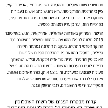
ממחשבי רשות האוכלוסין וההגירה. השופט בתיק, אביים ברקאי, 
ציין כי החלטת הפרקליטות שלא להגיש כתב אישום בעבירות 
שנחקרו אינה רלבנטית לעובדה שהחוקר הפרטי מתתיהו פגע 
בפרטיות הזוג, ועל כן עליו לפצותם כספית.
הרשמן, המחזיק באזרחות ישראלית ואמריקאית, הגיש באוקטובר 
2019 תלונה למפלג ההונאה של מחוז ירושלים במשטרה נגד 
החוקר הפרטי מתתיהו. בעקבות התלונה נפתחה חקירה 
פלילית, ובמפלג ההונאה פנו למבקרת הפנים של רשות 
האוכלוסין וההגירה, נירית גור־אריה אלקלעי, וביקשו שתערוך 
בדיקת לוגים במערכות הרשות – בחינת הרישום ההיסטורי של 
פעולות שבוצעו במערכת, ומי ביצע אותן, כולל תאריכים ושעות. 
זאת כדי לברר האם בוצעו כניסות לא מורשות שלא לצורכי 
תפקיד על ידי מי מהעובדים, לגבי הרשמן וגנגר. 
עדות מבקרת הפנים של רשות האוכלוסין  
במשטרה: לא מצאתי כל סיבה לכניסת העובדים 