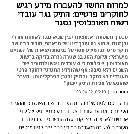
למרות החשד להעברת מידע רגיש
לחוקרים פרטיים: התיק נגד עובדי
רשות האוכלוסין נסגר
סכסוך משפחתי אמוציונלי בין שגיא גנגר לאחותו אורלי
ובן זוגה, שהוא גם עורך דינו של טראמפ, הוליד דו"ח של
חוקר פרטי ובו מידע חסוי על כניסות ויציאות של השניים
מישראל; תלונת הזוג במשטרה גררה בדיקה ברשות
האוכלוסין, שגילתה כי 4 עובדים ניגשו לנתונים של
השניים ללא סיבה; אף שהמידע התגלגל לחוקר פרטי,
העובדים לא נחקרו והתיק נסגר; הפרקליטות: "הערר
שהוגש על סגירת התיק ייבחן"
תומר גנון
|
06:10, 03.04.22
בדיקה טכנולגית של מבקרת הפנים ברשות האוכלוסין וההגירה 
נפתח בכרטיסייה חדשה
נפתח בכרטיסייה חדשה
נפתח בכרטיסייה חדשה
נפתח בכרטיסייה חדשה
העלתה כי ארבעה עובדים צפו במידע פרטי רגיש של שני 
אזרחים ללא סיבה מוצדקת, ועלה החשד כי העובדים היו 
מעורבים לכאורה בהעברת המידע החסוי לחוקרים פרטיים. 