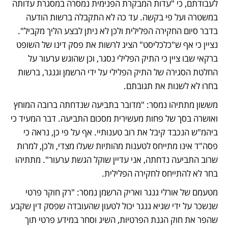
לעבודתם, כי "עדות המבקרת הפנימית נמסרה במסגרת עדותה 
במשטרה ועל פי בקשה. עד כה לא התקבלה ברשות הודעה 
בדבר סיום החקירה הפלילית ולכן לא ניתן לבצע הליך מקביל". 
נציין כי אף ש"כלכליסט" הציג לרשות את פסק דינו של השופט 
ברקאי שבו ציין כי התיק הפלילי נסגר, וכן שהוגש ערעור על 
החלטת הסגירה של התיק הפלילי על ידי הרשמן וגנגר, ברשות 
בחרו לא לשנות את תגובתם.
מששון מתתיהו נמסר: "מדובר בתביעה שנדחתה ברובה המוחץ 
ואושרה בסך של פחות מעשירית מסכום התביעה. דבר המעיד כי 
ביהמ"ש הנכבד קיבל את רוב טענותיי. אף על פי כן, נראה כי 
פסה"ד אינו מתייחס לטענות מהותיות שעלו מצדי, ולכן, למרות 
שרוב התביעה נדחתה, אני עדיין שוקל הגשת ערעור". מתתיהו 
בחר לא להתייחס לחקירה הפלילית.
מטעמם של אורלי גנגר ואריק הרשמן נמסר: "רק חוקר פרטי 
שנשכר על ידי שגיא גנגר יכול לטעון שהעובדה שפסק דין שקבע 
שהפר את חוק הגנת הפרטיות, השיג וסחר במידע פרטי תוך 