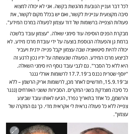
לכל דבר ועניין הנובעת מהגשת בקשה. אני לא יכולה למצוא 
סיבה מקצועית עניינית לקשור, ואם יש בכלל מקום לקשור, את 
פעולות הצפייה ברשומות של דוד עצמון לפעולה במרכז המידע". 
מבקרת הפנים הוסיפה עוד סימני שאלה. "עצמון עובד בלשכה 
ברמת גן והפעולה הנוספת בוצעה על ידי עובדת מרכז מידע. לא 
יכולה להיות סיטואציה שבה עצמון יקבל פנייה ידנית ויעביר 
לביצוע מרכז המידע. הפעולה שנעשתה על ידיו נכון לרגע זה 
היא ללא כל הסבר". גם לגבי עובד נוסף היו סימני השאלה. 
"יוסף שטרית נכנס ב־17.7.19 לרשומות אורלי גנגר 
וב־15.9.19, חודשיים לאחר מכן, לרשומות אריק הרשמן – ללא 
כל סיבה מוצדקת בשני המקרים. הסבירות ששני האזרחים (גנגר 
והרשמן), כל אחד בתאריך נפרד, הגיעו לאותו עובד שביצע 
צפייה ללא כל פעולה נראית לי אקראית מדי. כך גם המקרה של 
עצמון".