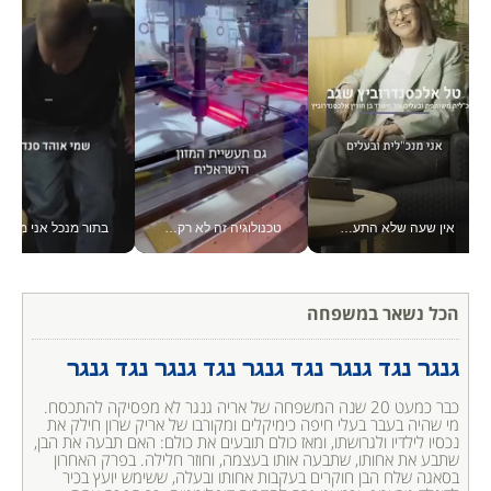
אין שעה שלא התעסקתי במשבר - טל אלכסנדרוביץ’ שגב מנהלת משברים תקשורתיים מכל מקום עם ה- Galaxy Z Fold8 Ultra שלה_v
טכנולוגיה זה לא רק בהייטק: גם תעשיית המזון הישראלית מאמצת כלי AI, אוטומציה וניתוח דאטה בזמן אמת
בתור מנכל אני מקבל מאות הח
הכל נשאר במשפחה
גנגר נגד גנגר ‍נגד גנגר נגד גנגר נגד גנגר
כבר כמעט 20 שנה המשפחה של אריה גנגר לא מפסיקה להתכסח. 
מי שהיה בעבר בעלי חיפה כימיקלים ומקורבו של אריק שרון חילק את 
נכסיו לילדיו ולגרושתו, ומאז כולם תובעים את כולם: האם תבעה את הבן, 
שתבע את אחותו, שתבעה אותו בעצמה, וחוזר חלילה. בפרק האחרון 
בסאגה שלח הבן חוקרים בעקבות אחותו ובעלה, ששימש יועץ בכיר 