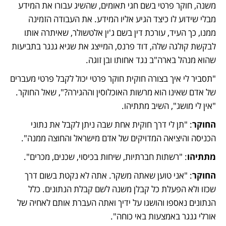
משנה, חוקר פרטי בשם חגי תאומים, שהשיג עבורו את המידע 
מבלי שידוע לו כיצד הגיע אליו המידע. את העבודה הזמינה 
ממנו, כך העיד, עורכת דין בשם ג'ין אלטשולר, שאיתרה אותו 
לבקשת קולגה שלה, דוד פרנס, המייצג את שגיא גנגר בתביעות 
שהוא מנהל בארה"ב נגד אחותו ובן זוגה. 
"תסביר לי איך בצורה חוקית חוקר פרטי יכול לקבל פרטי מעברים 
של אדם שאינו הוא מרשות האוכלוסין וההגירה?", שאל החוקר. 
"אין לי מושג", השיב מתתיהו. 
החוקר
: "תן לי דרך חוקית אחת שבה ניתן לקבל את נתוני 
הכניסה והיציאה המדויקים של אדם מישראל והחוצה ממנה".
מתתיהו
: "רשתות חברתיות, שיחות בכיסוי, שכנים, מכרים".
החוקר
: "אני טוען שאתה משקר. אתה לא נקטת בשום דרך 
שכזו ולא הפעלת כל קבלן משנה לשם קבלת הנתונים. כלל 
הנתונים נאספו והושגו על ידיך ואתה העברת אותם לאחיה של 
אורלי גנגר באמצעות באי כוחה".