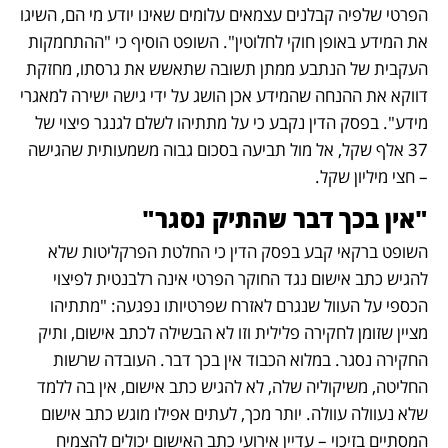
הפרטי שלפיה קבלנים עצמאים עלומים שאינו יודע מי הם, השיגו 
את המידע באופן חוקי לחלוטין". השופט הוסיף כי "ההתחמקות 
העקבית של הנתבע ממתן תשובה שתאשש את גרסתו, מחזקת 
דווקא את ההנחה שהמידע אכן הושג על ידי גישה ישירה למאגרי 
מידע". בפסק הדין נקבע כי על מתתיהו לשלם לגנגר פיצוי של 
37 אלף שקל, אל מול תביעה בסכום גבוה משמעותית שהגישה 
– חצי מיליון שקל. 
"אין בכך דבר שהתיק נסגר"
השופט ברקאי קבע בפסק הדין כי החלטת הפרקליטות שלא 
להגיש כתב אישום נגד החוקר הפרטי אינה רלבנטית לפיצוי 
הכספי על העוול שנגרם לאזרח שפרטיותו נפגעה: "מתתיהו 
מציין שזומן לחקירה פלילית וזו לא הבשילה לכתב אישום, ותיק 
החקירה נסגר. במלוא הכבוד אין בכך דבר. העובדה שרשות 
החליטה, משיקוליה שלה, לא להגיש כתב אישום, אין בה ללמד 
שלא נעוולה עוולה. יותר מכך, לעתים אפילו מוגש כתב אישום 
המסתיים בזיכוי – עדיין אירועי כתב האישום יכולים להצמיח 