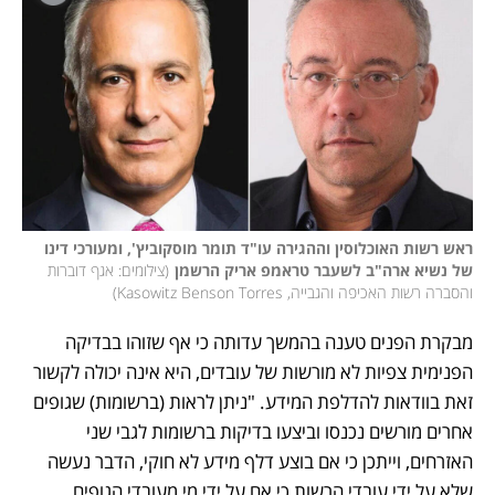
ראש רשות האוכלוסין וההגירה עו"ד תומר מוסקוביץ', ומעורכי דינו 
של נשיא ארה"ב לשעבר טראמפ אריק הרשמן
(
צילומים: אגף דוברות 
והסברה רשות האכיפה והגבייה, Kasowitz Benson Torres
)
מבקרת הפנים טענה בהמשך עדותה כי אף שזוהו בבדיקה 
הפנימית צפיות לא מורשות של עובדים, היא אינה יכולה לקשור 
זאת בוודאות להדלפת המידע. "ניתן לראות (ברשומות) שגופים 
אחרים מורשים נכנסו וביצעו בדיקות ברשומות לגבי שני 
האזרחים, וייתכן כי אם בוצע דלף מידע לא חוקי, הדבר נעשה 
שלא על ידי עובדי הרשות כי אם על ידי מי מעובדי הגופים 