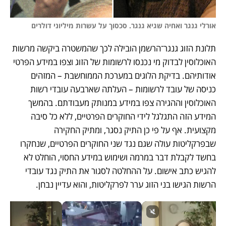
אורלי גנגר ואחיה שגיא גנגר. סכסוך על עשרות מיליוני דולרים 
תלונת הזוג גנגר־הרשמן הובילה לכך שהמשטרה ביקשה מרשות 
האוכלוסין לבדוק מי נכנסו לרשומות של הזוג וצפו במידע הפרטי 
אודותיהם. בדיקת הלוגים במערכת הממוחשבת – המזהים 
כניסה של עובד לרשומות – העלתה שארבעה עובדי רשות 
האוכלוסין וההגירה צפו במידע במנותק מעבודתם. בהמשך 
המידע הזה התגלגל לידי החוקרים הפרטיים, ללא כל סיבה 
מקצועית. אף על פי כן התיק נסגר, ומתיק החקירה 
שבפרקליטות עולה שגם נגד שני החוקרים הפרטיים, שנחקרו 
בחשד לקבלת דבר במרמה ושימוש במידע החסוי, הוחלט לא 
להגיש כתב אישום. על ההחלטה לסגור את התיק נגד עובדי 
הרשות הגישו בני הזוג ערר לפרקליטות, והוא עדיין נבחן.