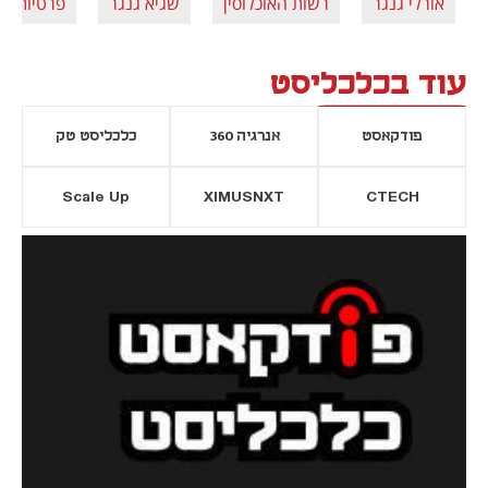
אורלי גנגר
רשות האוכלוסין
שגיא גנגר
פרטיות
עוד בכלכליסט
פודקאסט
אנרגיה 360
כלכליסט טק
Scale Up
XIMUSNXT
CTECH
יסייה חדשה
נפתח בכרטיסייה חדשה