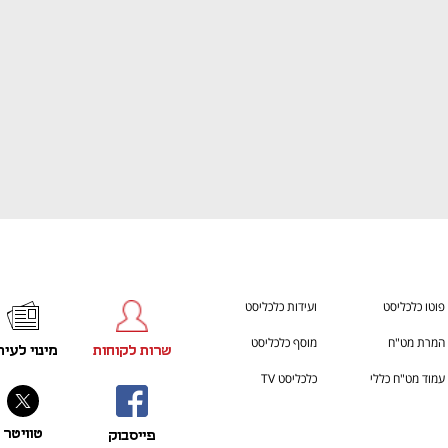
פוטו כלכליסט
ועידות כלכליסט
המרת מט"ח
מוסף כלכליסט
שרות לקוחות
מינוי לעית
עמוד מט"ח כללי
כלכליסט TV
טוויטר
פייסבוק