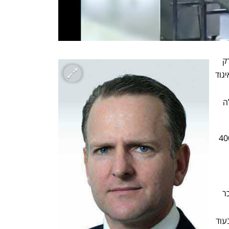
במסגרת הדו"ח  שהוגש היום ביקש המפרק 
הזמני מבית המשפט להוציא צו מניעה לאיגוד 
עליהם להפסיק את תהליך ההכרה במכללה 
מהדו"ח עולה כי במכללה לומדים כיום כ-400 
סמסטריאליים והשתלמויות מקצועיות.  שכר 
כ-17,500 שקל  לסטודנט לאחר הנחות, בעוד 