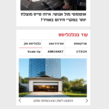
אוטומטי מול אנושי: איזה טייס מוצלח
יותר במקרי חירום באוויר?
נפתח בכרטיסייה חדשה
נפתח בכרטיסייה חדשה
נפתח בכרטיסייה חדשה
נפתח בכרטיסייה חדשה
נפתח בכרטיסייה חדשה
נפתח בכרטיסייה חדשה
עוד בכלכליסט
פודקאסט
אנרגיה 360
כלכליסט טק
Scale Up
XIMUSNXT
CTECH
נפתח בכרטיסייה חדשה
נפתח בכרטיסייה חדשה
נפתח בכרטיסייה חדשה
נפתח בכרטיסייה חדשה
יניהם
התכוננו לשלב הבא בצמיחה שלכם!