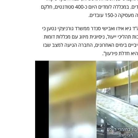
טיפוליות, התמחות מעשית תוך כדי הלימודים. במכללה לומדים היום כ-400 סטודנטים, חלקם 
במסגרת הבקשה שהוגשה באמצעות עוה"ד גיא אידו ואבישי סנדר ממשרד גורניצקי נטען כי 
"חרף מאמצים רבים שנקטה החברה, לרבות תהליכי ייעול, ניסיונית מיזוג עם מכללות דומות 
ואיתור רוכש פוטנציאלי, ומאמצים אינטנסיביים בימים האחרונים, החברה הגיעה למצב שבו 
היא חדלת פירעון".