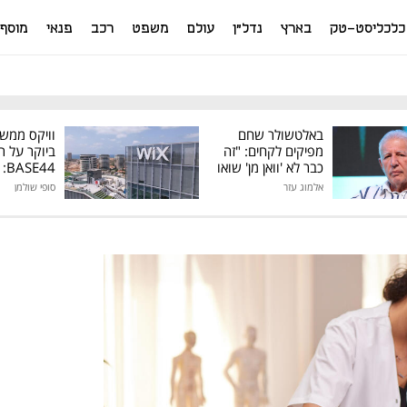
כלכליסט-טק
בארץ
נדל"ן
עולם
משפט
רכב
פנאי
מוסף
באלטשולר שחם
וויקס ממש
מפיקים לקחים: "זה
ביוקר על ר
כבר לא 'וואן מן' שואו
44
של גילעד"
אלמוג עזר
סופי שולמן
מיליון דולר