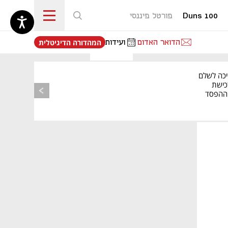
Duns 100
פורטל פיננסי
נפתח בכרטיסייה חדשה
הדואר האדום
ועידות
המהדורה הדיגיטלית
יכה לשלם
כישת
BASE: ההפסד
הרבעוני זינק ל-76