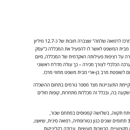
המפרק הזמני שמונה ל"מכללת ארזים, המרכז לרפואה שלמה" שצברה חובות של כ-12.7 מיליון 
שקל ולומדים בה מאות סטודנטים, מבקש מבית המשפט לאשר לו להפעיל את המכללה כ"עסק 
חי", במתכונת מצומצמת. זאת,  לשם שמירה על רציפות פעילותה האקדמית של המכללה, סיום 
שנת הלימודים עבור הסטודנטים ושימור ערכה הכלכלי לצורך מכירה – כך עולה מדו"ח ראשוני 
ם לשופטת מרב בן-ארי מבית משפט מחוזי מרכז. 
המפרק מציין כי נכון למועד הגשת הדו"ח קיימת התעניינות מצד מספר גורמים בתחום ההשכלה 
והבריאות לרכישת פעילות המכללה או להשקעה בה, ובכלל זה מכללות מתחרות, קופות חולים 
מהבקשה עלה כי המכללה פועלת בעיר פתח תקווה, בשלושה קמפוסים במתחם שכור, 
ומפעילה מעל ל-250 קורסים שונים בכ-35 תחומים שונים כגון נטורופתיה, רפואה סינית, שיאצו, 
רפלקסולוגיה ועוד. במכללה לימודי תעודה מקצועיים, הכשרות מעשיות, עבודה בקליניקות 