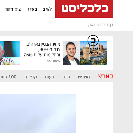
24/7
באזז
שוק ההון
דף הבית
בארץ
מחיר הבניין בארה"ב
צנח ב-90%,
כלכליסט
דיגיטל
והחלומות על תשואה
גבוהה התנפצו
אלמוג עזר
בארץ
משפט
רכב
דעות
קריירה
uns 100