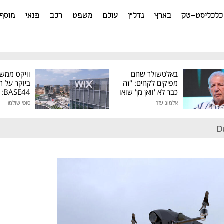
כלכליסט-טק
בארץ
נדל"ן
עולם
משפט
רכב
פנאי
מוסף
באלטשולר שחם
וויקס ממש
מפיקים לקחים: "זה
ביוקר על ר
כבר לא 'וואן מן' שואו
44
של גילעד"
אלמוג עזר
סופי שולמן
מיליון דולר
D