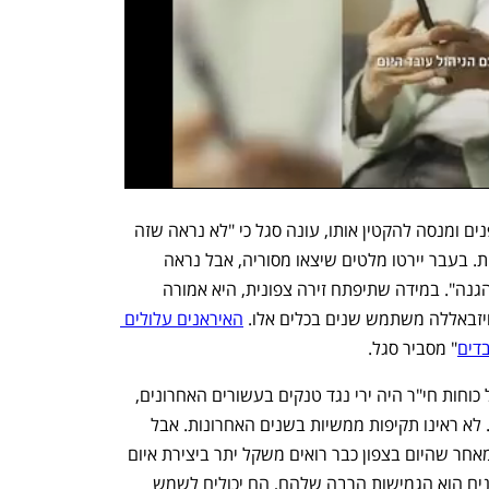
על השאלה האם צה"ל מודע לאיום הרחפנים ומנסה להקטין אותו, עונה סגל כי "לא נראה שזה 
המצב כרגע בצה"ל. כך אני מתרשם לפחות. בעבר יירטו מלטים שיצאו מסוריה, אבל נראה 
שעכשיו דווקא הכלים הקטנים יצרו חור בהגנה". במידה שתיפתח זירה צפונית, היא אמורה 
יזבאללה משתמש שנים בכלים אלו. 
האיראנים עלולים 
דים
" מסביר סגל. 
על פי סגל "בדרום לבנון האיום המרכזי על כוחות חי"ר היה ירי נגד טנקים בעשורים האחרונים, 
אולם צה"ל למד להתמודד עם האיום הזה. לא ראינו תקיפות ממשיות בשנים האחרונות. אבל 
הולך ומתפתח כאן אירועי משנה מציאות מאחר שהיום בצפון כבר רואים משקל יתר ביצירת איום 
רחפנים. אחד היתרונות הגדולים של רחפנים הוא הגמישות הרבה שלהם, הם יכולים לשמש 