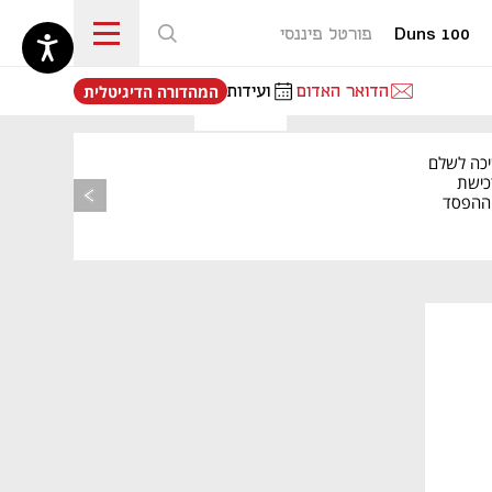
Duns 100
פורטל פיננסי
נפתח בכרטיסייה חדשה
הדואר האדום
ועידות
המהדורה הדיגיטלית
יכה לשלם
כישת
BASE: ההפסד
הרבעוני זינק ל-76