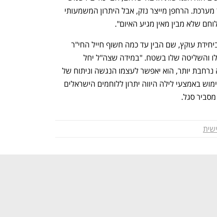
מהתקפות טנקים ועד התראות שווא בגדר מערכת. הרחפן מייצר נזק, אבל היתרון המשמעותי 
וחם שלא מבין מאין מגיע האיום". 
סגל העביר את שירותו הצבאי בצנחנים וביחידת עוקץ, שם הבין עד כמה חשוף חייל החי"ר 
וכיצד ניתן לשפר את היכולת ההתקפית שלו והשליטה שלו בשטח. "במידה שצה"ל יחל 
להשתמש ברחפנים לתצפית ניידת בצורה נרחבת יותר, הוא יאפשר לעצמו הנגשה וניתוח של 
מידע גם בשעות הלילה. בדרום לבנון השימוש באמצעי לילה היווה יתרון ללוחמים הישראלים 
סביר סגל. 
ישית