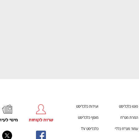
ענף במתח גבוה
מדברים כלכלה, עסקים ומה שב
פוטו כלכליסט
ועידות כלכליסט
המרת מט"ח
מוסף כלכליסט
שרות לקוחות
מינוי לעית
עמוד מט"ח כללי
כלכליסט TV