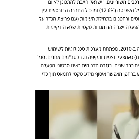
מטענים מאולתרים שעשויים לפגוע גם ברכבים משוריינים. "ישראל חייבת להתכונן לאיום 
המל"טים העזתי" כך מזהיר ליאור סגל, בעל השליטה (12.6%) ומנכ"ל החברה הבורסאית עין 
שלישית. לדבריו "ראינו שימוש בכלים רובוטים ורחפנים בתחילת העימות (עם פריצת הגדר על 
ידי לוחמי חמאס), תוך הפעלה מדויקת. ההפעלה ייצרה הזדמנויות טקטיות שלא היו קיימות 
חברת "העין השלישית מערכות", שהוקמה ב-2010, מפתחת מערכות טכנולוגיות לשימוש 
ביטחוני תוך התמקדות בכטב"מים (רחפנים) כאמצעי תצפית ותקיפה נגד כטב"מים אחרים. סגל 
מסביר כי "את איום הרחפנים, אנחנו מכירים כבר שנים. בגזרה הדרומית ראינו סרטוני הפעלה 
בצורה נרחבת. על פי ניתוח האיום, שימוש ברחפן מאפשר איסוף מידע טקטי לחמאס תוך כדי 