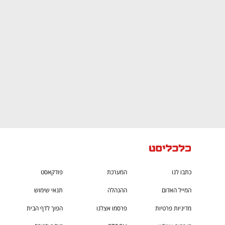
CTech – the
הבית של ההייטק הישראלי
כתבו לנו
המערכת
פודקאסט
המייל האדום
ההנהלה
תנאי שימוש
מדיניות פרטיות
פרסמו אצלנו
הפוך לדף הבית