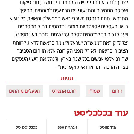
לצורך לנהל את התעשייה המזהמת ביד חזקה, תוך פיקוח 
ואכיפה מחמירים ומתן עונשים מרתיעים למזהמים, ההיפך 
מתרחש: תחת הנהגת משרדי ראש הממשלה והאוצר, כל נושא 
רישוי העסקים צפוי להיות מוחלש דרמטית בחוק ההסדרים 
ויעניקו כוח רב למזהמים לפקח על עצמם ולזהם באין מפריע. 
'צלול' קוראת לממשלת ישראל ולעומד בראשה לדאוג לרווחת 
הציבור ובריאותו לא רק מפני הקורונה אלא מזיהום הסביבה 
שהורג אלפי אנשים בכל שנה בארץ, ולנהל את רישוי העסקים 
בצורה הרבה יותר אחראית וקפדנית".
תגיות
זיהום
שפד"ן
רותם אמפרט
מפעלים מזהמים
עוד בכלכליסט
פודקאסט
אנרגיה 360
כלכליסט טק