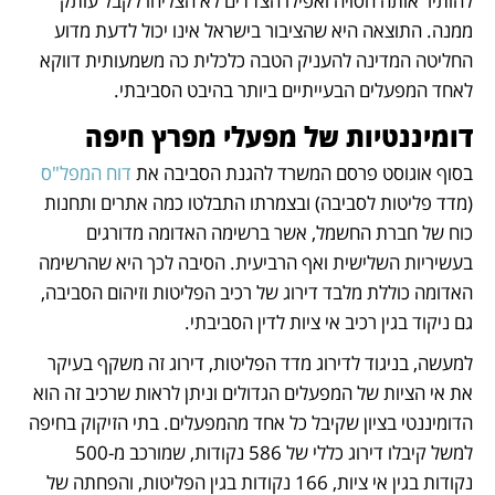
להותיר אותה חסויה ואפילו הצדדים לא הצליחו לקבל עותק 
ממנה. התוצאה היא שהציבור בישראל אינו יכול לדעת מדוע 
החליטה המדינה להעניק הטבה כלכלית כה משמעותית דווקא 
לאחד המפעלים הבעייתיים ביותר בהיבט הסביבתי.  
דומיננטיות של מפעלי מפרץ חיפה
בסוף אוגוסט פרסם המשרד להגנת הסביבה את 
דוח המפל"ס 
(מדד פליטות לסביבה) ובצמרתו התבלטו כמה אתרים ותחנות 
כוח של חברת החשמל, אשר ברשימה האדומה מדורגים 
בעשיריות השלישית ואף הרביעית. הסיבה לכך היא שהרשימה 
האדומה כוללת מלבד דירוג של רכיב הפליטות וזיהום הסביבה, 
גם ניקוד בגין רכיב אי ציות לדין הסביבתי. 
למעשה, בניגוד לדירוג מדד הפליטות, דירוג זה משקף בעיקר 
את אי הציות של המפעלים הגדולים וניתן לראות שרכיב זה הוא 
הדומיננטי בציון שקיבל כל אחד מהמפעלים. בתי הזיקוק בחיפה 
למשל קיבלו דירוג כללי של 586 נקודות, שמורכב מ-500 
נקודות בגין אי ציות, 166 נקודות בגין הפליטות, והפחתה של 