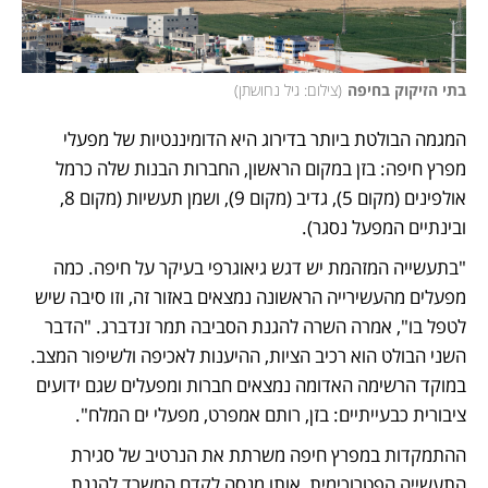
בתי הזיקוק בחיפה
(
צילום: גיל נחושתן
)
המגמה הבולטת ביותר בדירוג היא הדומיננטיות של מפעלי 
מפרץ חיפה: בזן במקום הראשון, החברות הבנות שלה כרמל 
אולפינים (מקום 5), גדיב (מקום 9), ושמן תעשיות (מקום 8, 
ובינתיים המפעל נסגר). 
"בתעשייה המזהמת יש דגש גיאוגרפי בעיקר על חיפה. כמה 
מפעלים מהעשירייה הראשונה נמצאים באזור זה, וזו סיבה שיש 
לטפל בו", אמרה השרה להגנת הסביבה תמר זנדברג. "הדבר 
השני הבולט הוא רכיב הציות, ההיענות לאכיפה ולשיפור המצב. 
במוקד הרשימה האדומה נמצאים חברות ומפעלים שגם ידועים 
ציבורית כבעייתיים: בזן, רותם אמפרט, מפעלי ים המלח".
ההתמקדות במפרץ חיפה משרתת את הנרטיב של סגירת 
התעשייה הפטרוכימית, אותו מנסה לקדם המשרד להגנת 