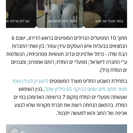
בתור מנכל אני מקבל מאות החלטות ביום, וה- Galaxy Z Fold8 Ultra עוזר לי לחתוך אותן מהר יותר_v
חינוך הוא המשישמה של החיים שלי - V
אני לא צריכה את המשרד:
מתוך 10 המפעלים הגדולים המופיעים בראש הדירוג, ישנם 6 
הנמצאים בבעלות איש העסקים עידן עופר: בזן ושתי החברות 
הבת שלה - כרמל אולפינים וגדיב תעשיות פטרוכימיה, הנשלטות 
ע"י החברה לישראל; מפעלי ים המלח; רותם אמפרט; ומגנזיום 
ים המלח (כיל). 
בתחילת השבוע החליט משרד המשפטים
 להעניק לעידן עופר 
פטור מחוב מים עצום בהיקף 65 מיליון שקל
, בגין השימוש 
שעשתה מפעלי ים המלח (מקום 7 ברשימה האדומה) במי ים 
המלח. בהתאם הנחתה רשות את חברת מקורות שלא לבצע 
אכיפה של החוב והוא למעשה יתבטל. 