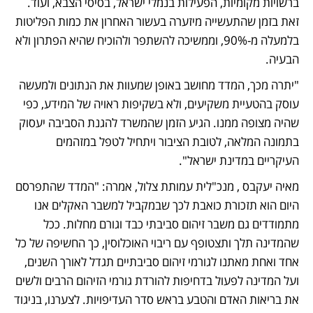
ברשויות מקומיות, הפעילות בנמלי ישראל, בסיסי הצבא, ועוד. 
זאת בזמן שהתעשייה מיזערה בעשור האחרון את כמות הפליטות 
בלמעלה מ-90%, וממשיכה להשתפר ולהוכיח שהיא הפתרון ולא 
הבעיה.
"יתרה מכך, המדד מחושב באופן שמעוות את הנתונים ולמעשה 
עוסק בהטעיית משקיעים, ולא בשקיפות ראויה של המידע, כפי 
שהיה מצופה ממנו. הגיע הזמן שהמשרד להגנת הסביבה יעסוק 
בתמונה המלאה, לטובת הציבור ויתחיל לטפל במזהמים 
העיקריים במדינת ישראל".
מאיה יעקבס , מנכ"לית עמותת צלול, אמרה: "המדד שהתפרסם 
היום הוא תזכורת כואבת לכך שבמקביל למשבר האקלים אנו 
מתמודדים גם משבר זיהום סביבתי כבד וגורם מחלות. ככל 
שהמדינה תלך ותצטופף עם ריבוי האוכלוסין, כך החשיפה של כל 
אחד ואחת מאתנו לגורמי זיהום סביבתיים תגדל לאורך השנים, 
ועל המדינה לפעול בדחיפות להורדת גורמי הזיהום הרבים ולשים 
את בריאות האדם והטבע בראש סדר העדיפויות. לצערנו, בניגוד 