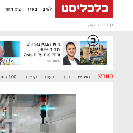
24/7
באזז
שוק ההון
דף הבית
בארץ
מחיר הבניין בארה"ב
צנח ב-90%,
כלכליסט
דיגיטל
והחלומות על תשואה
גבוהה התנפצו
אלמוג עזר
בארץ
משפט
רכב
דעות
קריירה
uns 100