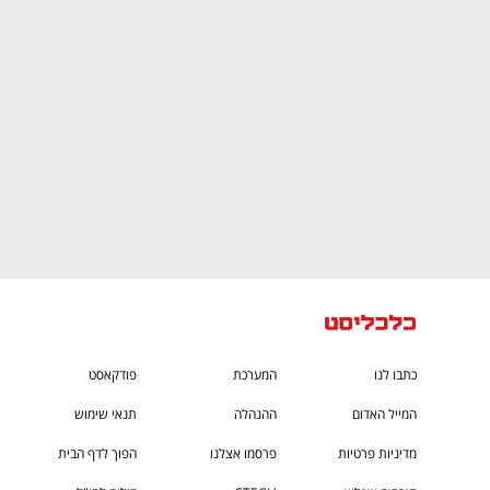
CTech – the
הבית של ההייטק הישראלי
כתבו לנו
המערכת
פודקאסט
המייל האדום
ההנהלה
תנאי שימוש
מדיניות פרטיות
פרסמו אצלנו
הפוך לדף הבית