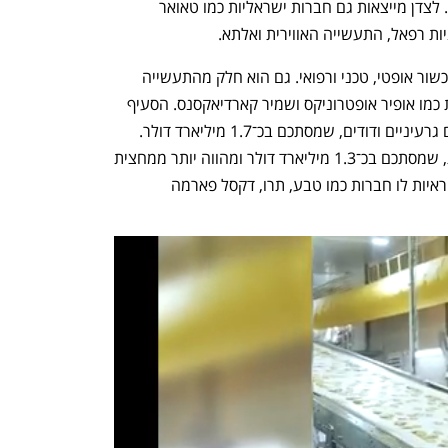
אינטל ומארוול, אחראיות לחלק ניכר ממנו. לצדן מייצאות גם חברות ישראליות כמו טאואר 
יות רפאל, התעשייה האווירית ואלתא.
כ־2.3 מיליארד דולר בשנה הם יצוא של מכשור אופטי, טכני ורפואי. גם הוא חלק מהתעשייה 
המתקדמת, ואחראיות לו, בין היתר, חברות כמו אופיר אופטרוניקס ושמיר קארדיאקסנס. הסעיף 
השלישי בחשיבותו הוא יצוא מכונות, כורים גרעיניים ודודים, שמסתכם בכ־1.7 מיליארד דולר. 
אחריו מגיע יצוא התרופות לארצות הברית, שמסתכם בכ־1.3 מיליארד דולר ומהווה יותר ממחצית 
יצוא התרופות מישראל לעולם (56%). אחראיות לו חברות כמו טבע, תרו, דקסל פארמה 