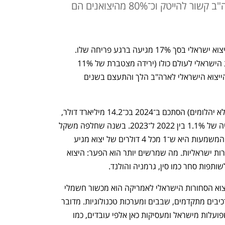
העמיקה. כשני שליש מהיצוא לארה"ב קשור להייטק וכ־80% מהיצואנים הם
 שמתכנן נשיא ארה"ב על יצוא ישראלי בסך 17% מגיעה ברגע פריחה שלו. 
למרות המלחמה והיחלשות יצוא הסחורות הישראלי לעולם כולו (ירידה מצטברת של 11% 
בשנתיים האחרונות 2024-2022) דווקא הייצוא הישראלי לארה"ב הלך והתעצם בשנים 
 (ללא יהלומים) הסתכם ב־2024 בכ־14.2 מיליארד דולר, 
גידול של כ־4.5% לעומת 2023 אחרי עלייה של 1.1% בין 2022 ל־2023. בשנה שחלפה משקל 
הייצוא לאמריקה חצה את הרף של 26%. המשמעות היא ש־1 מכל 4 דולרים של יצוא מגיע 
מארה"ב שהיא שוק היעד המרכזי של סחורות ישראליות. מה שמרשים יותר הוא הפער: היצוא 
ותפות סחר כמו סין, גרמניה והולנד.
מה ישראל מייצאת בעצם? יותר מרבע מיצוא הסחורות הישראלי לאמריקה הוא מכשור חשמלי 
ואלקטרוני (כ־4.5 מיליארד דולר), לרבות רכיבים מתקדמים, שבבים ומערכות טכנולוגיות. מדובר 
ביצוא הייטק גרידא, וחברות בינלאומיות שפועלות מישראל ומעסיקות כאן אלפי עובדים, כמו 