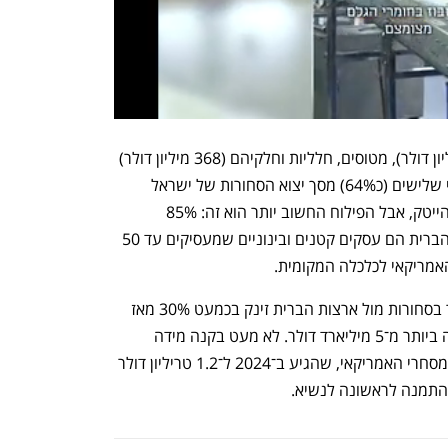
שאר היצוא הוא פלסטיק ומוצריו (760 מיליון דולר), מטוסים, חלליות וחלקיהם (368 מיליון דולר) 
ודשנים (300 מיליון דולר). באופן גס, כשני שלישים (כ64%) מסך יצוא הסחורות של ישראל 
לארצות הברית (ללא יהלומים) הם מוצרי הייטק, אבל הפילוח החשוב יותר הוא זה: 85% 
מהעסקים הישראלים שמייצאים לארצות הברית הם עסקים קטנים ובינוניים שמעסיקים עד 50 
אמריקאי לכלכלה המקומית.
חרף העלייה ביצוא מישראל, גירעון הסחר בסחורות מול ארצות הברית זינק בכמעט 30% מאז 
2021, ולפי הלמ"ס הסתכם בשנה שעברה ביותר מ־5 מיליארד דולר. לא מעט בקנה מידה 
ישראלי, אבל פחות מטיפה בים הגירעון המסחרי האמריקאי, שהגיע ב־2024 ל־1.2 טריליון דולר 