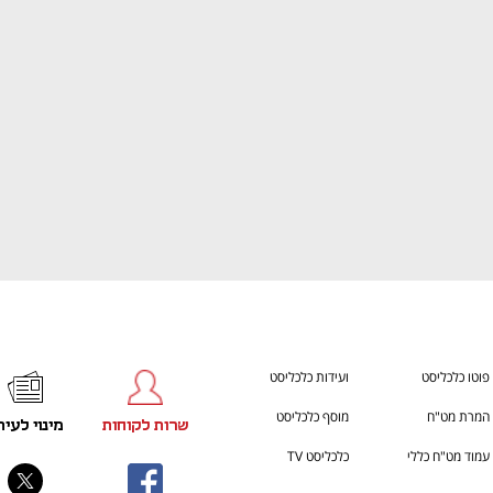
ענף במתח גבוה
מדברים כלכלה, עסקים ומה שב
פוטו כלכליסט
ועידות כלכליסט
המרת מט"ח
מוסף כלכליסט
שרות לקוחות
מינוי לעית
עמוד מט"ח כללי
כלכליסט TV