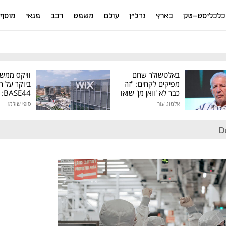
כלכליסט-טק
בארץ
נדל"ן
עולם
משפט
רכב
פנאי
מוסף
באלטשולר שחם
וויקס ממש
מפיקים לקחים: "זה
ביוקר על ר
כבר לא 'וואן מן' שואו
44
של גילעד"
אלמוג עזר
סופי שולמן
מיליון דולר
D