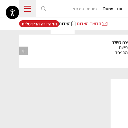
Duns 100
פורטל פיננסי
נפתח בכרטיסייה חדשה
הדואר האדום
ועידות
המהדורה הדיגיטלית
יכה לשלם
כישת
BASE: ההפסד
הרבעוני זינק ל-76