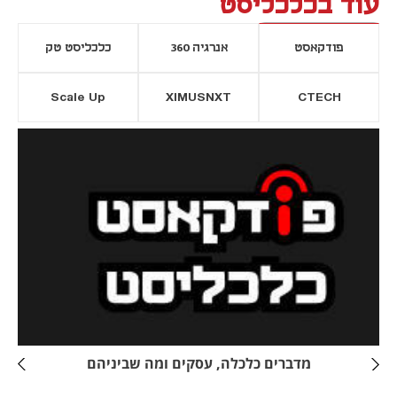
עוד בכלכליסט
פודקאסט
אנרגיה 360
כלכליסט טק
Scale Up
XIMUSNXT
CTECH
יסייה חדשה
נפתח בכרטיסייה חדשה
מדברים כלכלה, עסקים ומה שביניהם