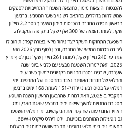
בסכום המוערך בכ-130 מיליון דולר. בנוסף, היא חשופה 
להכנסות והוצאות מימון, כתוצאה משערוך התחייבויות לספקים 
שמשולמות בדולרים, בהתאם לשינוי בשער המטבע. ברבעון 
הראשון הכירה החברה בהכנסות מימון משערוך בסך 2.2 מיליון 
שקל, לעומת הוצאה של 300 אלף שקל בתקופה המקבילה.
השפעת התחזקות השקל לצד ניהול מלאי בצורה קפדנית הובילו 
לירידה בכמות המלאי של החברה, ונכון לסוף מרץ 2026 הוא 
עמד על 240 מיליון שקל, לעומת 261 מיליון שקל נכון לסוף מרץ 
2025, וזאת למרות השפעת מבצע עם כלביא ביוני שנה 
שעברה, שבגינו נסגרו החנויות בקניונים למשך כשבועיים 
והמלאי של חברות האופנה נצבר במחסנים ועל המדפים. ימי 
המלאי על בסיס רבעוני ירדו ל-151 לעומת 168 ימים ברבעון 
המקביל ב-2025, וזאת למרות שהרבעון הראשון השנה הושפע 
מסגירת החנויות למשך שישה ימים במבצע שאגת הארי, ומזג 
האוויר החם לעונה שהקטין את הביקושים. ימי המלאי הושפעו 
גם מפעילות המותגים בזכיינות, ויקטוריה'ס סיקרט ו-BBW, 
המאופיינים בימי מלאי נמוכים יותר בהשוואה למותגים בבעלות: 