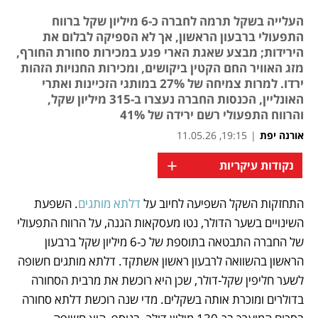
העלייה בשקל תרמה לחברה כ-6 מיליון שקל ברווח
התפעולי ברבעון הראשון, אך לא הספיקה לבלום את
הירידות; מבצע שאגת הארי פגע במכירות סחורת החורף,
מזג האוויר החם הקטין ביקושים, ומכירות החנויות הזהות
ירדו. למרות צמיחה של 27% במותגי הזכיינות ואתרי
האונליין, הכנסות החברה נעצרו ב-315 מיליון שקל,
והרווח התפעולי רשם ירידה של 41%
אורנה יפת
|
19:15, 11.05.26
+
נקודות עיקריות
התחזקות השקל השפיעה לחיוב על 
דלתא מותגים
. השפעת 
נפתח בכרטיסייה חדשה
השינויים בשער הדולר, נטו מעסקאות הגנה, על הרווח התפעולי 
של החברה התבטאה בתוספת של כ-6 מיליון שקל ברבעון 
הראשון בהשוואה לרבעון ראשון אשתקד. דלתא מותגים חשופה 
לשער חליפין שקל-דולר, שכן היא רוכשת את מרבית הסחורה 
בדולרים ומוכרת אותה בשקלים. מדי שנה רוכשת דלתא סחורה 