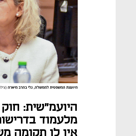
היועצת המשפטית לממשלה, גלי בהרב מיארה
(צילו
היועמ"שית: חוק 
מלעמוד בדרישות
אין לו תקומה מ