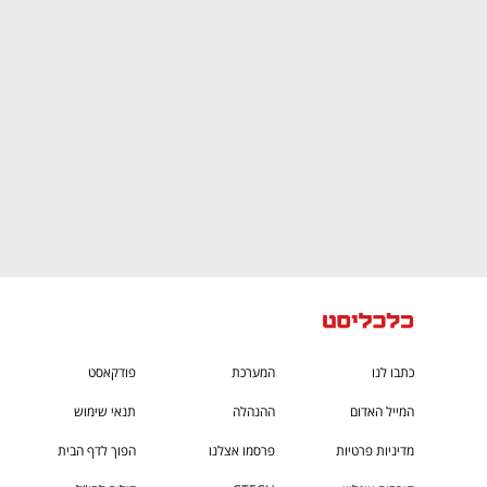
CTech – the
הבית של ההייטק הישראלי
כתבו לנו
המערכת
פודקאסט
המייל האדום
ההנהלה
תנאי שימוש
מדיניות פרטיות
פרסמו אצלנו
הפוך לדף הבית