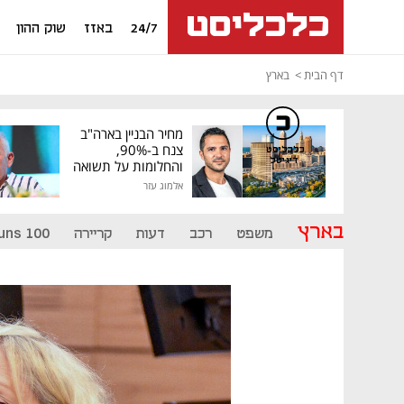
24/7
באזז
שוק ההון
דף הבית
בארץ
מחיר הבניין בארה"ב
צנח ב-90%,
כלכליסט
דיגיטל
והחלומות על תשואה
גבוהה התנפצו
אלמוג עזר
בארץ
משפט
רכב
דעות
קריירה
uns 100