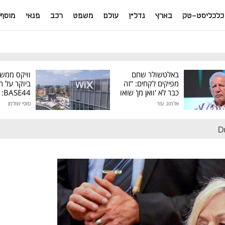
כלכליסט-טק
בארץ
נדל"ן
עולם
משפט
רכב
פנאי
מוסף
באלטשולר שחם
וויקס ממש
מפיקים לקחים: "זה
ביוקר על ר
כבר לא 'וואן מן' שואו
44
של גילעד"
אלמוג עזר
סופי שולמן
מיליון דולר
D