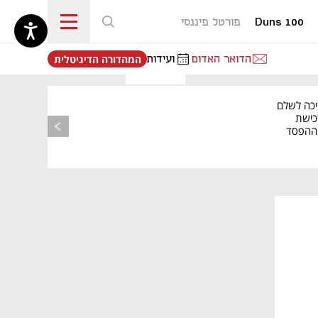
Duns 100
פורטל פיננסי
נפתח בכרטיסייה חדשה
הדואר האדום
ועידות
המהדורה הדיגיטלית
יכה לשלם
כישת
BASE: ההפסד
הרבעוני זינק ל-76