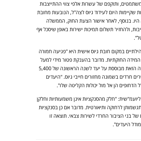
החוק על אלפי תלמידי הישיבות שהוכרזו משתמטים, ותוקפם של עשרות אלפי צווי ההתייצבות 
שהוצאו – יפקע. כלומר, הסנקציות האישיות שקיימות היום לעידוד גיוס לצה"ל, הנובעות מחובת 
הגיוס האישית הקיימת כיום – יתבטלו כלא היו. בנוסף, לאחר אישור הצעת החוק, הממשלה 
תהיה מוסמכת להשיב את התקציבים לישיבות, ולהחזיר תשלום תמיכות ישירות באופן שיסכל אף 
ל".
ע"פ חוות הדעת, עצם קביעת יעדי גיוס קהילתיים במקום חובת גיוס אישית היא "פגיעה חמורה 
בעקרון השוויון, אשר אינה עומדת באמות המידה החוקתיות. מדובר בהענקת פטור מידי למעל 
מ-95% מחברי הקבוצה האמורה". האמירה הזאת מבוססת על יעד לשנה הראשונה של 5,400 
איש מול פוטנציאל גיוס של מאה אלף צעירים חרדים בשמונה מחזורים חייבי גיוס. "היעדים 
 הדחופים הן אל מול יכולות הקליטה שלו". 
על הסנקציות המוצעות קובעים המשנים ליועמ"שית: "חלק מהסנקציות אינן משמעותיות וחלקן 
האחר מותנה בתנאים אשר הופכים את התגשמותן לרחוקה ותיאורטית. מדובר אם כן בסנקציות 
למראית עין, שאין בהן כדי לקדם את גיוסם של בני הציבור החרדי לשירות צבאי. תוצאה זו 
ודל היעדים".