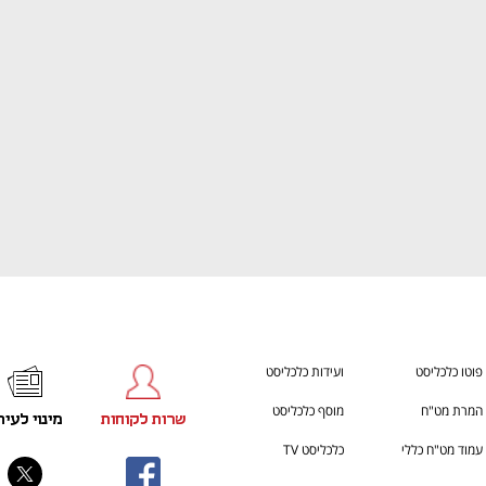
ענף במתח גבוה
מדברים כלכלה, עסקים ומה שב
פוטו כלכליסט
ועידות כלכליסט
המרת מט"ח
מוסף כלכליסט
שרות לקוחות
מינוי לעית
עמוד מט"ח כללי
כלכליסט TV