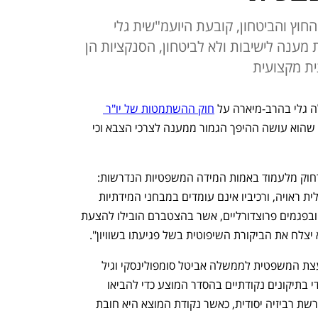
חוץ והביטחון, קובעת היועמ"שית גלי
ענה לישיבות ולא לביטחון, הסנקציות הן
ת מקצועית
גלי בהרב-מיארה על 
חוק ההשתמטות של יו"ר 
 קובעת שהוא עושה ההיפך הגמור ממענה לצרכי הצבא וכי 
בהרב-מיארה קובעת ש"המתווה המוצע רחוק מלעמוד באמות המידה המשפטיות הנדרשות: 
פגיעתו בשוויון - קשה, הוא אינו מקדם תכלית ראויה, ורכיביו אינם עומדים במבחני המידתיות 
החוקתיים. מדובר אפוא בפגמים מהותיים ובפגמים פרוצדורליים, אשר בהצטברם הובילו להצעת 
צלח את הביקורת השיפוטית בשל פגיעתו בשוויון".
חוות הדעת שנכתבה על ידי המשנים ליועצת המשפטית לממשלה אביטל סומפולינסקי וגיל 
לימון ונשלחה לביסמוט קובעת גם ש"לא די בתיקונים נקודתיים בהסדר המוצע כדי להביאו 
לעמידה באמות המידה הדרושות, אלא נדרשת רביזיה יסודית, כאשר נקודת המוצא היא חובת 