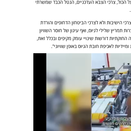
הגיוס השוויונית והאחידה האמורה לחול על הכול, צרכי הצבא העדכניים, הנטל הכבד שמשרתי 
היועמ"שית קובעת ש"החוק נותן מענה לצרכי הישיבות ולא לצרכי הביטחון הדחופים והורדת 
הנטל מהציבור המשרת. הוראות החוק יוצרות תמריץ שלילי לגיוס, ואף עיגון של חוסר השוויון 
לטווח הארוך. התאמת החוק לאמות המידה החוקתיות דורשות שינויי עומק מקיפים ובכלל זאת, 
יידיות לאכיפת חובת הגיוס באופן שוויוני".