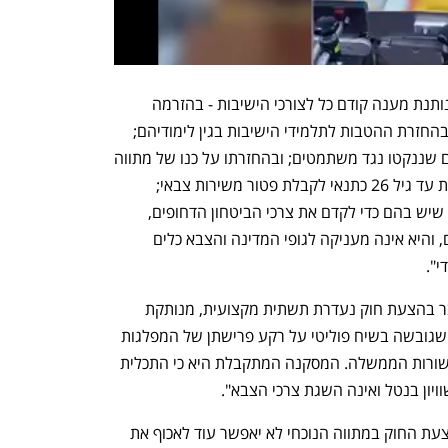
"הצעת החוק", קובעת עוד חוות הדעת, "נותנת מענה קודם כל לצורכי הישיבות - בהזרמה 
מיידית של כספי תמיכות ישירים ועקיפים; בהחזרת ההטבות לתלמידי הישיבות בגין לימודיהם; 
בביטול צווי התייצבות וצעדי אכיפה אישיים שננקטו נגד משתמטים; ובהחזרתו על כנו של מתווה 
חוקי שכובל את בני הציבור החרדי לישיבות עד גיל 26 כתנאי לקבלת פטור משירות צבאי; 
ולעומת זאת ההצעה אינה כוללת הסדרים שיש בהם כדי לקדם את צרכי הביטחון הדחופים, 
להפחית את הנטל מכתפי מערך המילואים, והיא אינה מעניקה לגופי המדינה והצבא כלים 
י".
עוד מציינים המשנים ליועמ"שית ש"מדובר בהצעת חוק נעדרת תשתית מקצועית, מנותקת 
לחלוטין מעבודת מטה ממשלתית סדורה, שגובשה בשיח פוליטי על רקע פרישתן של המפלגות 
החרדיות מהקואליציה ובמטרה להשיבן לשורות הממשלה. המסקנה המתקבלת היא כי התכלית 
יון בנטל ואינה השגת צרכי הצבא".
המשנים ליועמש"ית מזהירים ש"אישור הצעת החוק במתווה הנוכחי לא יאפשר עוד לאכוף את 