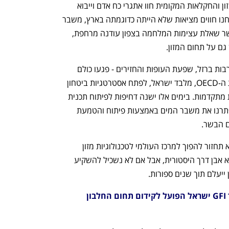
האיום החות'י. כל זאת בזמן שתעשיית המזון והחקלאות המקומית חוו אתגרי כח אדם וייבוא 
חומרי גלם משמעותיים. ברור לכולנו שאנחנו חווים מציאות שלא הייתה כדוגמתה בארץ, משבר 
מזון בהתהוות, בדגש על המזון מהחי, כאשר שאלת עצימות המלחמה בצפון עודנה מרחפת, 
גם על תחום המזון.
משבר הקורונה, המלחמה באוקראינה, חרבות ברזל, שפעת העופות והחזירים - פגעו כולם 
בשרשראות האספקה והביאו את ממשלות ה-OECD, מלבד ישראל, לפתח אסטרטגיות ביטחון 
מזון לאומיות, הכוללות הטמעת טכנולוגיות מתקדמות. בימים אלו ישנה דחיפות לפיתוח תכנית 
חירום לאומית למשק המזון. בדיוק כפי שפתרנו את משבר המים באמצעות פיתוח והטמעת 
ם הבשר. 
הפודטק הישראלי מייצר לנו הזדמנות שלא תחזור להפוך למרכז העולמי לטכנולוגיות מזון 
מתקדמות. האישור הרגולטורי של אלף הוא אבן דרך היסטורית, אבל אם לא נשכיל להשקיע 
ייעלם תוך שנים ספורות.
ניר גולדשטיין הוא מנכ"ל מכון המחקר GFI ישראל הפועל לקידום תחום החלבון 