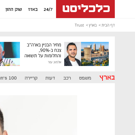
24/7
באזז
שוק ההון
דף הבית
בארץ
Trust
מחיר הבניין בארה"ב
צנח ב-90%,
והחלומות על תשואה
גבוהה התנפצו
אלמוג עזר
בארץ
משפט
רכב
דעות
קריירה
n's 100