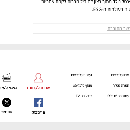
* ערוץ TRUST של כלכליסט בשיתוף שופרסל נולד מתוך רצון להוביל חברות לקחת אחריות 
בעולמות ה-ESG.
שר מתורבת
פוטו כלכליסט
ועידות כלכליסט
המרת מט"ח
מוסף כלכליסט
שרות לקוחות
מינוי לעית
עמוד מט"ח כללי
כלכליסט TV
טוויטר
פייסבוק