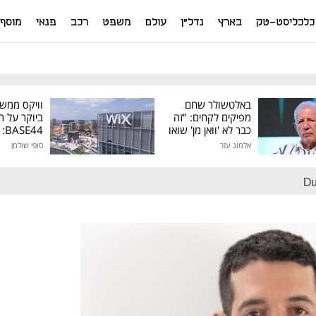
כלכליסט-טק
בארץ
נדל"ן
עולם
משפט
רכב
פנאי
מוסף
באלטשולר שחם
וויקס ממש
מפיקים לקחים: "זה
ביוקר על ר
כבר לא 'וואן מן' שואו
44
של גילעד"
אלמוג עזר
סופי שולמן
מיליון דולר
Du