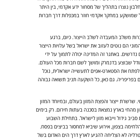
ענף במתח גבוה
מדברים כלכלה, עסקים ומה שב
-50% מהסטארט-אפים בתחום תחליפי החלבון נוצרו בתהליך של מסחור ידע אקדמי, בין היתר 
מהאוניברסיטה העברית והטכניון. כל שקל שמושקע במחקר אקדמי חוזר במכפלות דרך חברות 
האתגר השני הוא ה-Scale up, מעבר חברות משלב המעבדה לשלב הייצור. כיום, ברגע 
שהסטארט-אפים מגיעים לשלב הייצור ההמוני הם נוטים לעזוב את ישראל בשל עלויות הייצור 
התעשייתי בארץ והיעדר תשתית ושירותים נדרשים. באתגר זה המדינה יכולה לתמוך על ידי 
הקמת פארק לתעשיית מזון עתירת ידע, מודל שבוצע בדנמרק ומושך לשם חברות מכל העולם. 
ניתוח שערכנו ב-GFI מצביע שאם נשכיל לפתח את הסטארט-אפים לתעשייה ישראלית, נוכל 
לייצר עוד 55 אלף משרות בשכר גבוה - גם בפריפריה. גם כאן, כל השקעה תניב תשואה גבוהה 
וכאן אנחנו חוזרים אל ביטחון המזון הלאומי. שרשרת ייצור והפצת המזון בעולם, ובמיוחד המזון 
מהחי, ולהערכתנו עד 85% מאספקת המזון מהחי בארץ נמצאת בסכנה בעתות חירום. רק בימים 
האחרונים עולות לכותרות ידיעות מטרידות סביב גידול וייבוא מזון לישראל. בתחילת השבוע 
למדנו על השמדת 300 אלף עופות בשל הלחימה בצפון, אירוע שיביא למחסור בביצים בפסח. 
במקביל, אונייה המובילה עגלי בקר מאוסטרליה לא הצליחה להגיע לארץ דרך הים האדום בשל 