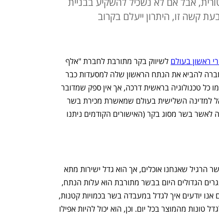
טורית, אבל אם לא נשכיל להשקיע בבניית
עת קשה זו, היתרון ייעלם בקרוב
י ראשון בעולם
 לשיווק בקר מתורבת לחברת "אלף 
פארמס" מרחובות, שבעקבותיו בכוונת החברה להביא את הנתח הראשון שלה למסעדות כבר 
ב-2024. זה לא יהיה זול בשלב הראשון, כמו כל טכנולוגיה בראשית דרכה, אך אין ספק שמדובר 
באירוע היסטורי. עם האישור הופכת ישראל למדינה השלישית בעולם שמאשרת מכירת בשר 
מתורבת, אחרי ארה"ב וסינגפור, והראשונה לאשר בשר מסוג בקר (האישורים הקודמים ניתנו 
בשר מתורבת הוא הדבר הקרוב ביותר לבשר הרגיל שאנחנו אוכלים, אך הוא גדל ישירות מתא 
בעלי חיים, ללא צורך בשחיטה. אחד האתגרים הגדולים היום בבשר מתורבת הוא עלות הנתח, 
שהיא גבוהה יותר מבשר רגיל. בנוסף, כיום אנו יודעים איך לגדל במעבדה בשר בכמויות קטנות, 
גרמים, ועלינו לפתח מתקני ייצור שידעו לגדל טונות מהמוצר בכל יום. וכן, הוא יכול להיות אפילו 