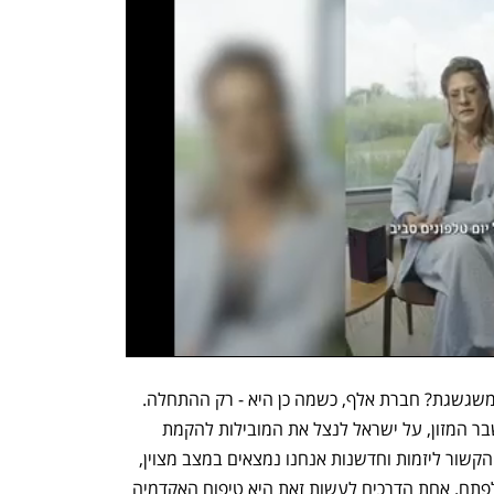
נפתח בכרטיסייה חדשה
נפתח בכרטיסייה חדשה
איך הופכים מובילות טכנולוגית לתעשייה משגשגת? חברת אלף, כשמה כן היא - רק ההתחלה. 
בימים אלו, בהם בכל העולם עוסקים במשבר המזון, על ישראל לנצל את המובילות להקמת 
תעשיית הפודטק המתקדמת בעולם. בכל הקשור ליזמות וחדשנות אנחנו נמצאים במצב מצוין, 
אבל את היתרון היחסי הזה צריך לשמור ולפתח. אחת הדרכים לעשות זאת היא טיפוח האקדמיה 