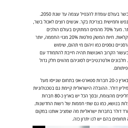
מדוע זה חשוב? ברמת המאקרו, צריכת הבשר בעולם עומדת להכפיל עצמה עד שנת 2050. 
ישראל היא השנייה בעולם בצריכת עוף לנפש וחמישית בצריכת בקר. אנשים רוצים לאכול בשר, 
אך מבחינות רבות זו תעשייה הרסנית ביותר. מעל 70% מהמים המתוקים בעולם הולכים 
לתעשיית הבשר כמו גם 77% משטחי החקלאות. חיות המשק פולטות 20% מגזי החממה, יותר 
מכל סקטור תחבורה עולמי, ויש היבטים הרסניים נוספים כמו זיהום מי תהום, שימוש 
באנטיביוטיקה, צער בעלי חיים ועוד. לכן בעשור הקרוב האנושות תהיה חייבת להתמודד עם 
הבעיה וללמוד לייצר בשר בצורה מקיימת. חלבונים אלטרנטיביים לסוגיהם מהווים חלק גדול 
פיתוחם.
ישראל היא מעצמת בשר מתורבת - ישנן בארץ כ-20 חברות סטארט-אפ בתחום שגייסו מעל 
15% מההשקעות בעולם בתחום, כ-700 מיליון דולר. ההובלה הישראלית קיימת גם בטכנולוגיות 
אחרות של חלבונים אלטרנטיביים, כמו תחליפים מהצומח, ובסך הכל יש בארץ כ-80 חברות 
סטארט-אפ וכ-70 מעבדות אקדמיות הפועלות בנושא, כמו גם שתי חממות של רשות החדשנות. 
בשנים האחרונות הושקעו מעל 1.3 מיליארד דולר בחברות ישראליות מה שמציב אותנו במקום 
חומים בהם יש לנו יתרון כזה.