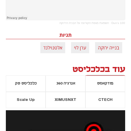
Dun's 100
·
השפעת מגפת הקורונה על הבניה הירוקה
תגיות
בנייה ירוקה
ערן לוי
אלטנוילנד
עוד בכלכליסט
פודקאסט
אנרגיה 360
כלכליסט טק
Scale Up
XIMUSNXT
CTECH
יסייה חדשה
נפתח בכרטיסייה חדשה