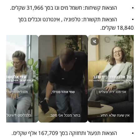
•            הוצאות קשיחות: חשמל מים וגז בסך 31,966 שקלים. 
•            הוצאות תקשורת: טלפוניה , אינטרנט וכבלים בסך 
18,840 שקלים.
אין שעה שלא התעסקתי במשבר - טל אלכסנדרוביץ’ שגב מנהלת משברים תקשורתיים מכל מקום עם ה- Galaxy Z Fold8 Ultra שלה_v
בתור מנכל אני מקבל מאות החלטות ביום, וה- Galaxy Z Fold8 Ultra עוזר לי לחתוך אותן מהר יותר_v
כלכליסט דיגיטל
•            הוצאות תפעול ותחזוקה בסך 167,709 אלף שקלים. 