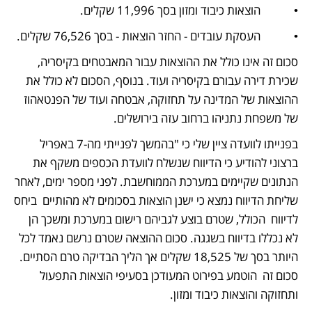
•            הוצאות כיבוד ומזון בסך 11,996 שקלים.
•            העסקת עובדים - החזר הוצאות - בסך 76,526 שקלים. 
סכום זה אינו כולל את ההוצאות עבור המאבטחים בקיסריה, 
שכירת דירה עבורם בקיסריה ועוד. בנוסף, הסכום לא כולל את 
ההוצאות של המדינה על תחזוקה, אבטחה ועוד של הפנטאהוז 
של משפחת נתניהו ברחוב עזה בירושלים.
בפנייתו לוועדה ציין שלי כי "בהמשך לפנייתי מה-7 באפריל  
ברצוני להודיע כי הדיווח שנשלח לוועדת הכספים משקף את 
הנתונים שקיימים במערכת הממוחשבת. לפני מספר ימים, לאחר 
שליחת הדיווח נמצא כי ישנן הוצאות בסכומים לא מהותיים  ביחס 
לדיווח  הכולל, שטרם בוצע לגביהם רישום במערכת ומשכך הן 
לא נכללו בדיווח בשגגה. סכום ההוצאה שטרם נרשם נאמד לכל 
היותר בסך של 18,525 שקלים אך הליך הבדיקה טרם הסתיים. 
סכום זה  הוטמע בפירוט המעודכן בסעיפי הוצאות התפעול 
ותחזוקה והוצאות כיבוד ומזון. 