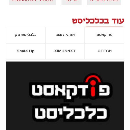
עוד בכלכליסט
פודקאסט
אנרגיה 360
כלכליסט טק
Scale Up
XIMUSNXT
CTECH
יסייה חדשה
נפתח בכרטיסייה חדשה