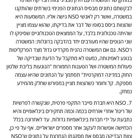
לבקשתם נתונים מבסיס הנתונים הפנימי בשרתים שהותקנו 
במשטרה, ואשר רק לאנשי NSO גישה אליו. המשמעות היא 
שהצוות ביסס בסופו של דבר את בדיקתו, שהוא עצמו מציין 
שהיתה טכנולוגית בלבד, על הממצאים הטכנולוגיים שסיפקו לו 
שני הגופים שהיו מעורבים יחד בהדבקה ברוגלות: המשטרה 
ו־NSO. גם אם המשטרה נהנית מקרדיט גדול מצד הפרקליטות 
בנוגע לאמינותה, כמעט לא מתקבל על הדעת שבדיקה של 
פעולות המשטרה ושל הטענות החמורות "הנוגעות בליבת שלטון 
החוק במדינה דמוקרטית" תסתמך על הנתונים שהיא עצמה 
מספקת. קל וחומר כשהצוות מציין במפורש שחלק מהמידע 
נמחק.
7. NSO היא חברת סייבר התקפי פרטית, שנקשרה לפרשיות 
של ריגול אחרי אזרחים בכמה וכמה תחקירים בינלאומיים והיא 
נתבעת על ידי חברות בינלאומיות גדולות. עד לאחרונה בכלל 
הכחישה אפשרות לעקוב אחר מספרים ישראליים. אף על פי כן, 
צוות הבדיקה מבסס את מסקנתו הנחרצת על נתונים ש־NSO 