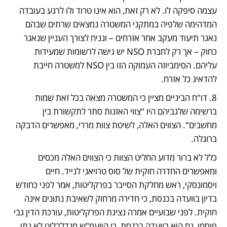
עצמה סיפקה לו. לא רק זאת, הוא אינו טרוד ולו לרגע בעובדה 
המדהימה שלפיה במתקני המשטרה נמצאים שרתים שבהם 
נאגר תיעוד מעקב אחר אזרחים – ונניח לצורך העניין שנאגר 
כחוק – אך רק לחברת NSO יש גישה לרשומות שמעידות 
עליהם. הסימביוזה העמוקה הזו בין NSO למשטרה חייבת 
להדאיג כל אזרח.
8. דו"ח הביניים מציין כי המשטרה מצאה בכל זאת שמות 
ברשימה שלגביהם היו "צווי האזנות סתר לתקשורת בין 
מחשבים". הצווים האלה, לשיטת צוות מררי, מאפשרים הדבקה 
ברוגלה.
כלל לא ברור מדוע החליט הצוות כי הצווים האלה מכסים 
ומאפשרים החדרה חוקית של סוס טרויאני לנייד. חיים 
ויסמונסקי, ראש מחלקת הסייבר בפרקליטות, אמר לפני כחודש 
בדיון בוועדה בכנסת, כי חדירה מרחוק לשאיבת נתונים אינה 
חוקית. לפני שבועיים אמרה נציגת הפרקליטות, עורכת הדין גבי 
פיסמן, גם היא בוועדה בכנסת, כי היועמ"ש מנדלבליט לא נתן 