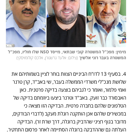
מימין: מפכ"ל המשטרה קובי שבתאי, מייסד NSO שלו חוליו, מפכ"ל 
המשטרה בעבר רוני אלשיך
(
צילום: אלעד גרשגורן, אלכס קולומויסקי
)
4. בסעיף 13 לדו"ח הביניים הצוות בוחר לציין בשמותיהם את 
שלושת מנכ"לי משרדי הממשלה בעבר, שי באב"ד, קרן טרנר 
ואמי פלמור, ואומר כי לגביהם בוצעה בדיקה פרטנית. כאן 
האבסורד כבר זועק. באב"ד וטרנר ביצעו ביוזמתם בדיקה של 
הטלפונים שלהם בחברה פרטית. הבדיקה הזו מצאה כי 
במכשירים שלהם אכן הותקנה רוגלת מעקב (לדברי הבודקים, 
מדובר בגוף רציני שהדביק ברוגלה, דרך שרת זר). הבדיקה 
העלתה גם שההדבקה ברוגלה הסתיימה לאחר פרסום התחקיר. 