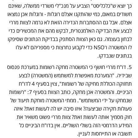
כך יוצא ש"כלכליסט" הצביע על מנכ"לי משרדי ממשלה, שאינם 
חשודים במאום, כמי שהותקנו אצלם רוגלות - ורוגלות אכן נמצאו 
אצלם. אבל גם ההסתברות הנדירה הזאת לא גרמה לצוות מררי 
לבצע את הבדיקה האלמנטרית, לבקש מהם את המכשירים כדי 
לבחון בעצמה. גם כאן הצוות הסתפק בבדיקת הנתונים שסיפקו 
לו המשטרה ו־NSO כדי לקבוע נחרצות כי מספריהם לא עלו 
בנתונים שנבדקו.
5. דו"ח מררי חושף כי המשטרה מחקה רשומות במערכת פגסוס 
שבידיה. "המערכת מאפשרת למשתמש (המשטרה) לבצע 
תחזוקה הכוללת מחיקה של רשומות", צוין בסעיף 4 לדו"ח 
הביניים. והמשטרה אכן מחקה, כותב הצוות בסעיף 7: "רשומות 
שנמחקו על ידי המשתמש". ממתי המשטרה מוחקת תיעוד של 
פעולות חקירה שביצעה? איזו סיבה יש לה לעשות זאת? איזה 
חוק מסמיך אותה לעשות זאת? צוות מררי פשוט משאיר את 
המידע הדרמטי הזה בשולי השוליים. אין בדו"ח הביניים כל 
תשובה או התייחסות לעניין.