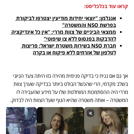
קראו עוד בכלכליסט:
אנגלמן: "יוצאי יחידות מודיעין יצטרפו לביקורת 
בפרשת NSO והמשטרה"
ממצאי הביניים של צוות מררי: "אין כל אינדיקציה 
להדבקות בפגסוס ללא צו שיפוטי"
חברת NSO בשירות משטרת ישראל: פריצות 
לטלפון של אזרחים ללא פיקוח או בקרה
אך גם אם נניח כי בדיקה פנימית מהירה כזו היתה צעד הגיוני 
בשלב מקדמי, הרי שהכשל הבולט ביותר בבדיקה שערך צוות 
מררי היה ההסתמכות המוחלטת שלו על מידע שהעבירה לו 
המשטרה – אותה משטרה שהיא הגוף שעל הצוות היה לבדוק.