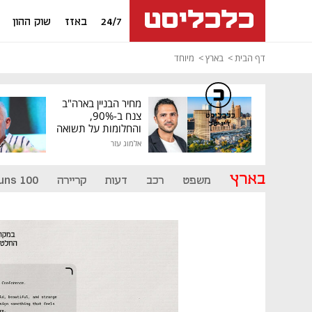
24/7
באזז
שוק ההון
דף הבית
בארץ
מיוחד
מחיר הבניין בארה"ב
צנח ב-90%,
כלכליסט
דיגיטל
והחלומות על תשואה
גבוהה התנפצו
אלמוג עזר
בארץ
משפט
רכב
דעות
קריירה
uns 100