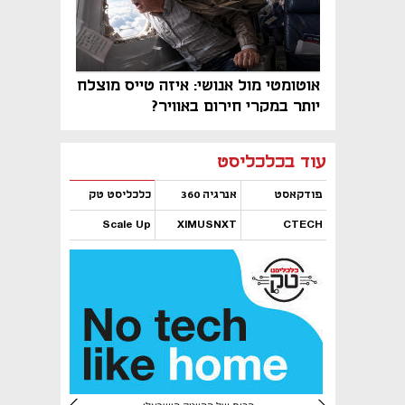
אוטומטי מול אנושי: איזה טייס מוצלח
יותר במקרי חירום באוויר?
נפתח בכרטיסייה חדשה
נפתח בכרטיסייה חדשה
נפתח בכרטיסייה חדשה
נפתח בכרטיסייה חדשה
נפתח בכרטיסייה חדשה
נפתח בכרטיסייה חדשה
עוד בכלכליסט
פודקאסט
אנרגיה 360
כלכליסט טק
Scale Up
XIMUSNXT
CTECH
נפתח בכרטיסייה חדשה
נפתח בכרטיסייה חדשה
נפתח בכרטיסייה חדשה
נפתח בכרטיסייה חדשה