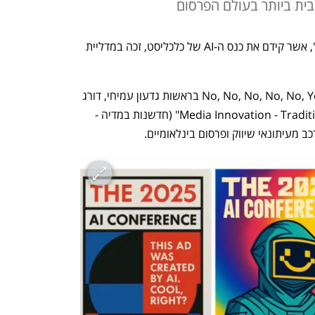
בית ביותר בעולם הפרסום
קמפיין "Prompt the Conference Ad", אשר קידם את כנס ה-AI של כלכליסט, זכה במדליית 
הקמפיין, שנוצר על ידי משרד הפרסום No, No, No, No, No, Yes בראשות גדעון עמיחי, דורג 
במקום הראשון בקטגוריית "Media Innovation - Traditional Media" (חדשנות במדיה - 
ב מעיתונאי שיווק ופרסום בינלאומיים.