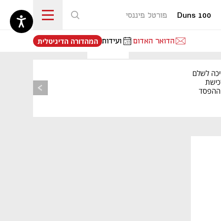
Duns 100
פורטל פיננסי
נפתח בכרטיסייה חדשה
הדואר האדום
ועידות
המהדורה הדיגיטלית
יכה לשלם
כישת
BASE: ההפסד
הרבעוני זינק ל-76