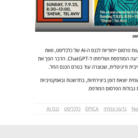
הקמפיין קרא לקהילה העסקית ליצור מודעות פרסום ייחודיות לכנס ה-AI של כלכליסט, וזאת 
באמצעות צילום הפרומפט   שהופיע במודעה המודפסת ושליחתו ל-ChatGPT. הדבר הפך את 
הזכייה במדליית הזהב מהווה הכרה בינלאומית יוצאת דופן ביצירתיות, בחדשנות ובאפקטיביות 
 גבולות הפרסום המודפס. 
No
גדעון עמיחי
EPICA
כלכליסט
כנס AI