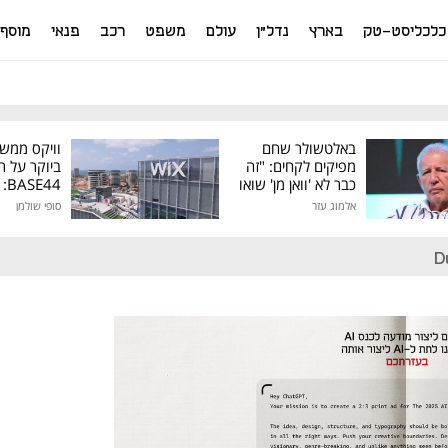
כלכליסט-טק
בארץ
נדל"ן
עולם
משפט
רכב
פנאי
מוסף
באלטשולר שחם
וויקס ממש
מפיקים לקחים: "זה
ביוקר על ר
כבר לא 'וואן מן' שואו
44
של גילעד"
אלמוג עזר
סופי שולמן
מיליון דולר
D