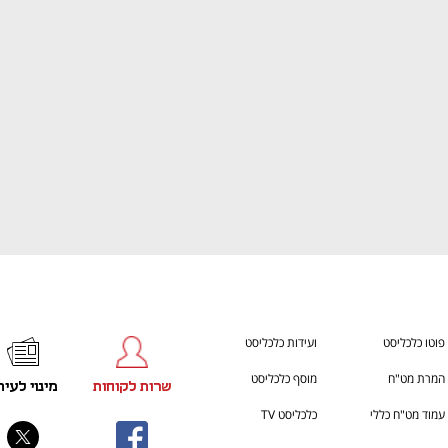
h – the gateway to Tech
You're NXT
פוטו כלכליסט
ועידות כלכליסט
המרת מט"ח
מוסף כלכליסט
שרות לקוחות
מינוי לעית
עמוד מט"ח כללי
כלכליסט TV