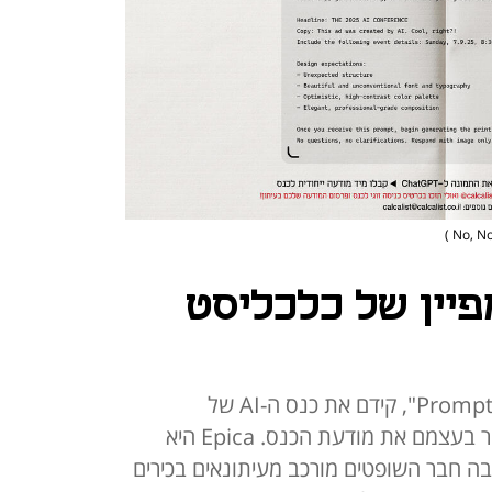
פיין של כלכליסט
הקמפיין, "Prompt the Conference Ad", קידם את כנס ה-AI של
כלכליסט, והוא הציע לגולשים ליצור בעצמם את מודעת הכנס. Epica היא
ה חבר השופטים מורכב מעיתונאים בכירים