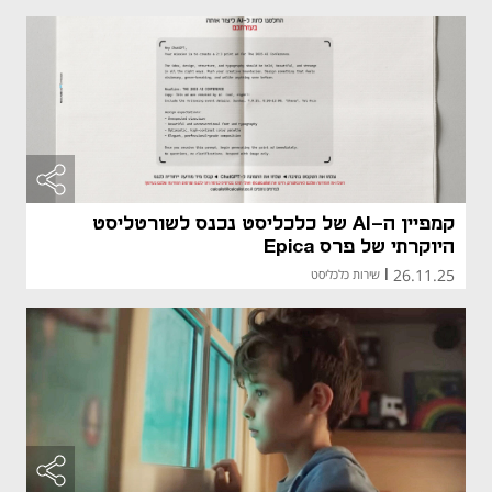
מאמר קני
מאמר קני
קמפיין ה-AI של כלכליסט נכנס לשורטליסט
היוקרתי של פרס Epica
26.11.25
|
שירות כלכליסט
מאמר קני