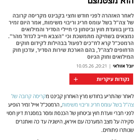
הוא מצטמצם
לאחר האזהרה לפני חודש וחצי בקבינט מקריסה קרובה
של צה"ל בשל עומס חריג וריבוי משימות, אמר היום זמיר
בדיון בוועדת חוץ וביטחון כי חיילי הסדיר והמילואים
נמצאים בשחיקה מתמשכת וכי "הצבא חייב לגדול מהר".
הרמטכ"ל קרא לח"כים לפעול בבהילות לקידום חוקים
הדחופים לצה"ל, בהם הארכת שירות הסדיר, עדכון חוק
המילואים וחוק הגיוס
יובל אזולאי
|
20:21, 10.05.26
+
נקודות עיקריות
לאחר שהתריע בחודש מרץ האחרון קבינט מ
קריסה קרובה של 
נפתח בכרטיסייה חדשה
נפתח בכרטיסייה חדשה
נפתח בכרטיסייה חדשה
צה"ל בשל עומס חריג וריבוי משימות
, הרמטכ"ל אייל זמיר הופיע 
לפני חברי וועדת חוץ וביטחון של הכנסת ומסר במסגרת דיון חסוי 
סקירה על מצב המערכה עם איראן, הישגיה עד כה ואתגרים 
שנותרו פתוחים. 