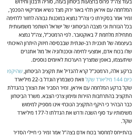
בעוד צה"ל פרוס ברצועות ביטחון בעזה, סוריה ולבנון וחידוש 
המלחמה עם איראן תלוי באור ירוק מצד נשיא אמריקאי הפכפך, 
זמיר אמר בסקירתו כי צה"ל נמצא במוכנות גבוהה לחזור ללחימה 
בכל הגזרות וכי מצבה הביטחוני של ישראל השתפר משמעותית 
מתחילת מלחמת 7 באוקטובר. לפי הרמטכ"ל, צה"ל נמצא 
בעיצומה של תוכנית רב-שנתית שבבסיסה חיזוק היתרון האיכותי 
שלו בכוח אדם, אמצעי לחימה וטכנולוגיה אל מול אתגרים 
שיתעצמו, באופן שמצריך היערכות לאיומים נוספים. 
ברקע אלה, הרמטכ"ל קרא להגדיל את תקציב הביטחון, 
שהיקפו 
כיום 144 מיליארד שקל
 וזאת כשבמרץ הוגדל ב-22 מיליארד 
שקל ברקע המלחמה עם איראן. זמיר הסביר את הצורך בהגדלת 
התקציב בהתרחבות הזירות ומימון צרכי הצבא. משרד הביטחון 
כבר הבהיר כי היקף התקציב הנוכחי אינו מספיק למימוש 
משימותיו עד סוף השנה ודרש את הגדלתו ל-177 מיליארד 
שקל.
בהתייחס למחסור בכוח אדם בצה"ל אמר זמיר כי חיילי הסדיר 