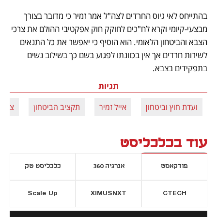
בהתייחס לאי גיוס החרדים לצה"ל אמר זמיר כי מדובר בצורך 
מבצעי-קיומי וקרא לח"כים לחוקק חוק אפקטיבי ההולם את צרכי 
הצבא והביטחון הלאומי. הוא הוסיף כי יאפשר את כל התנאים 
לשירות חרדים אך אין בכוונתו לפגוע בשם כך בשילוב נשים 
בתפקידים בצבא.
תגיות
ועדת חוץ וביטחון
אייל זמיר
תקציב הביטחון
צה"ל
עוד בכלכליסט
פודקאסט
אנרגיה 360
כלכליסט טק
Scale Up
XIMUSNXT
CTECH
יסייה חדשה
נפתח בכרטיסייה חדשה