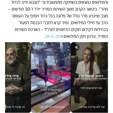
והמילואים נמצאים בשחיקה מתמשכת וכי "הצבא חייב לגדול 
מהר". בינואר הקרוב משך השירות הסדיר יירד ל-30 חודשים – 
מצב שייגרע סדר גודל של פלוגה בכל גדוד ויוסיף על העומס 
הרב על חיילי המילואים. זמיר קרא לחברי הכנסת לפעול 
בבהילות לקידום חוקים הדחופים לצה"ל – הארכת השירות 
הסדיר, עדכון חוק המילואים ו
חוק הגיוס
. 
אני לא צריכה את המשרד: רונית שרעבי-חדד מנהלת ארגון של 30000 עובדים מכל מקום_v
טכנולוגיה זה לא רק בהייטק: גם תעשיית המזון הישראלית מאמצת כלי AI, אוטומציה וניתוח דאטה בזמן אמת
זה שינה לי את החיים: 