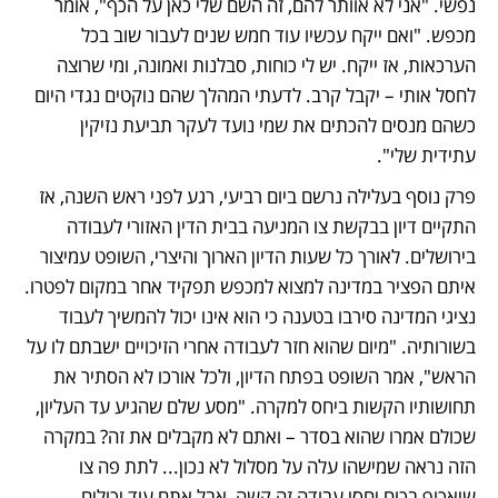
נפשי. "אני לא אוותר להם, זה השם שלי כאן על הכף", אומר 
מכפש. "ואם ייקח עכשיו עוד חמש שנים לעבור שוב בכל 
הערכאות, אז ייקח. יש לי כוחות, סבלנות ואמונה, ומי שרוצה 
לחסל אותי – יקבל קרב. לדעתי המהלך שהם נוקטים נגדי היום 
כשהם מנסים להכתים את שמי נועד לעקר תביעת נזיקין 
עתידית שלי". 
פרק נוסף בעלילה נרשם ביום רביעי, רגע לפני ראש השנה, אז 
התקיים דיון בבקשת צו המניעה בבית הדין האזורי לעבודה 
בירושלים. לאורך כל שעות הדיון הארוך והיצרי, השופט עמיצור 
איתם הפציר במדינה למצוא למכפש תפקיד אחר במקום לפטרו. 
נציגי המדינה סירבו בטענה כי הוא אינו יכול להמשיך לעבוד 
בשורותיה. "מיום שהוא חזר לעבודה אחרי הזיכויים ישבתם לו על 
הראש", אמר השופט בפתח הדיון, ולכל אורכו לא הסתיר את 
תחושותיו הקשות ביחס למקרה. "מסע שלם שהגיע עד העליון, 
שכולם אמרו שהוא בסדר – ואתם לא מקבלים את זה? במקרה 
הזה נראה שמישהו עלה על מסלול לא נכון... לתת פה צו 
שיאכוף בכוח יחסי עבודה זה קשה, אבל אתם עוד יכולים 