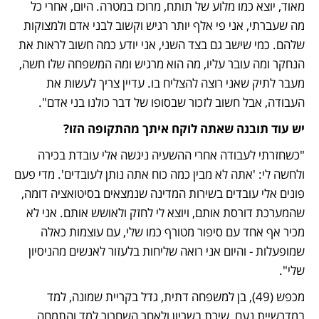
מאוד, יוצא כמו מלוע של תותח, מרוכז במטרה. היום, אחרי כל 
מה שעברתי, אני פי אלף יותר רגיש וקשוב לבני אדם ולמצוקות 
שלהם. כמי שישב גם בצד השני, אני יודע כמה חשוב לראות את 
הנחקר ומה עובר עליו, מה הוא מרגיש ומה המשפחה שלו חשה, 
מעבר לתיק שאני רוצה להצליח בו. עדיין צריך לעשות את 
העבודה, אבל חשוב לזכור שבסופו של דבר כולנו בני אדם". 
יש עוד תובנה שאתה לוקח איתך מהתקופה הזו? 
"כשחזרתי לעבודה אחרי ההשעיה ניגשה אלי עובדת בכירה 
ולחשה לי: 'אתה לא מבין כמה כוח אתה נותן לעובדים'. מדי פעם 
פונים אלי עובדים בשירות המדינה שנמצאים בסיטואציה דומה, 
שהמערכת דורסת אותם, ויוצא לי לחזק ולאושש אותם. אני לא 
מכיר אף אחד עם סיפור מטורף כמו שלי, עם עוצמות כאלה 
שמופעלות - והיום אני רואה שליחות בלעזור לאנשים מהניסיון 
שלי". 
מכפש (49), בן למשפחה דתית, גדל בקריית שמונה, למד 
במדרשיית נעם, שירת בשריון ולאחר השחרור למד והתמחה 