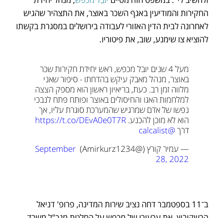
החקירות והמודיעין באגף השכר באוצר, את התצהיר שהגיש 
לאחרונה לבית הדין האזורי לעבודה בירושלים במסגרת בקשתו 
להוציא צו שימנע, שוב, את פיטוריו. 
מעל 4 שנים יובל מכפש, ראש יחידת חקירות שכר 
באוצר, מנהל מאבק עיקש בהדחתו - סיפור שאני 
מלווה זמן רב. כעת, בריאיון ראשון הוא מספק הצצה 
למלחמות האגו והחיסולים באוצר ופותח פתח לנבכי 
נפשו של אדם שמרגיש שהמערכת סוגרת עליו, אך 
הוא לא מוכן להכנע. 
https://t.co/DEvA0e0T7R
דרך 
@calcalist
— עמיר קורץ (@Amirkurz1234) 
September 
28, 2022
ב־11 בספטמבר דחה נציב שירות המדינה, פרופ' דניאל 
הרשקוביץ, את ערעורו של מכפש על החלטת מנכ"ל משרד 