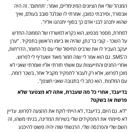
המנהל שלי את הציונים המינימליים, ואמר: 'תחתום'. זה היה 
אבסורד, וסירבתי כמובן. אמרתי לו שגלגל סובב בעולם, ואיך 
שהוא יתנהג לבני אדם כך בסוף יתנהגו אליו". 
למחרת, מספר מכפש, הוא נקרא למשרדו של הממונה החדש 
על השכר - קובי בר־נתן, שהיה אז ביומו הראשון בתפקיד. "ערן 
יעקב העביר לו את שרביט החיסול שלי עם כל החומר, הדו"חות, 
ה־SMS. גם הוא אמר לי שזה חמור מאוד ושעדיף לי לפרוש. 
אחרי החגים והתייעצות עם אשתי חזרתי אליו ואמרתי שאני לא 
מוכן לפרוש, אלא רק לעבור לתפקיד מקביל אחר, בשכר דומה, 
עם המלצות. הוא כתב לי בתגובה שאני חוצפן". 
בדיעבד, אחרי כל מה שעברת, אתה לא מצטער שלא 
פרשת אז בשקט? 
"לא. גם היום, בדיעבד, לא הייתי לוקח את ההצעה לפרוש. עדיין 
לא סיימתי את התפקידים שלי בשירות המדינה, בניתי משהו, זה 
השם שלי והפרנסה שלי. הרגשתי שזה יהיה פשוט להיכנע 