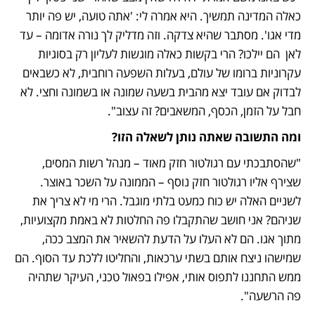
כאלה המדינה תמשיך. היא אמרה לי: 'אתה טועה, יש פה יותר 
מדי אגו'. מסתבר שהיא צדקה. וזה מדליק לך נורה אדומה – עד 
לאן  הם יילכו? הרי בקשות כאלה מוגשות לעליון רק בסוגיות 
עקרוניות ברומו של עולם, בעלות השפעה רוחבית, לא כשבאים 
לבדוק אם עובד יצא מהבית בשעה שמונה או בשמונה וחצי. לא 
חבל על הזמן, הכסף, המשאבים? זה עצוב".
ומה התשובה שאתה נותן לשאלה הזו?
"שהסתבכתי עם רגולטור חזק מאוד – מנהל רשות המסים, 
שצירף אליו רגולטור חזק נוסף – הממונה על השכר באוצר. 
לשניים האלה יש כוח כמעט בלתי מוגבל. הרי מי לא צריך את 
שניהם? אני חושב שהתקבלו פה החלטות לא באמת מקצועיות, 
מתוך אגו. הם לא העלו על הדעת להשאיר את המצב ככה, 
שמישהו ניצח אותם בשתי ערכאות, והחליטו ללכת עד הסוף. הם 
ממש התחננו לתפוס אותי, אפילו בפאול טכני, העיקר שתהיה 
פה הרשעה". 