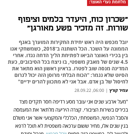
מלחמת נערי האוצר:
"שכרון כוח, היעדר בלמים וציפוף
שורות. זה מזכיר פשע מאורגן"
יובל מכפש היה ראש יחידת החקירות המוערך באגף
הממונה על השכר. הכל השתנה ב־2018, כשמשחקי אגו
בין בכירי האוצר הביאו לפתיחת הליך הדחה נגדו. אחרי
4.5 שנים של מאבק משפטי, בו ניצח בכל הסיבובים, כעת
המדינה מנסה שוב לפטרו. בראיון ראשון הוא מתאר את
הסיוט שלא נגמר: "הכוח הבלתי מרוסן הזה יכול לגרום
לחיסול של בן אדם. אבל אני לא מתכוון להרים ידיים"
עמיר קורץ
|
06:00, 28.09.22
"מעל ארבע שנים אני עובר מסע רדיפה חסר תקדים מצד 
נפתח בכרטיסייה חדשה
נפתח בכרטיסייה חדשה
נפתח בכרטיסייה חדשה
בכירים בשירות הציבורי. קצרה היריעה מלתאר את המעמסה 
והסבל הנפשי, המשפחתי, הכלכלי והמקצועי אשר אני משלם 
בגין שנים אלו, מחיר ששום ערכאה משפטית לא תוכל לרפא 
ולהשיב לי". במשפט הזה מסיים 
יוֹבֵל מכפש
, מנהל יחידת 