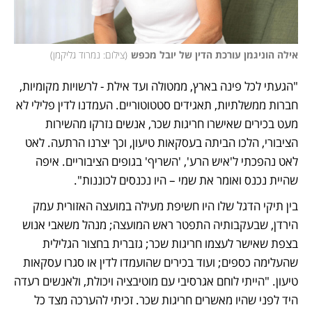
אילה הוניגמן עורכת הדין של יובל מכפש
(
צילום: נמרוד גליקמן
)
"הגעתי לכל פינה בארץ, ממטולה ועד אילת - לרשויות מקומיות, 
חברות ממשלתיות, תאגידים סטטוטוריים. העמדנו לדין פלילי לא 
מעט בכירים שאישרו חריגות שכר, אנשים נזרקו מהשירות 
הציבורי, הלכו הביתה בעסקאות טיעון, וכך יצרנו הרתעה. לאט 
לאט נהפכתי ל'איש הרע', 'השריף' בגופים הציבוריים. איפה 
שהיית נכנס ואומר את שמי – היו נכנסים לכוננות". 
בין תיקי הדגל שלו היו חשיפת מעילה במועצה האזורית עמק 
הירדן, שבעקבותיה התפטר ראש המועצה; מנהל משאבי אנוש 
בצפת שאישר לעצמו חריגות שכר; גזברית בחצור הגלילית 
שהעלימה כספים; ועוד בכירים שהועמדו לדין או סגרו עסקאות 
טיעון. "הייתי לוחם אגרסיבי עם מוטיבציה ויכולת, ולאנשים רעדה 
היד לפני שהיו מאשרים חריגות שכר. זכיתי להערכה מצד כל 