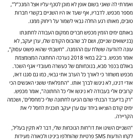
ואמרתי לה שאני בשום אופן לא מוכן לטנף עליו אצל המנכ"ל", 
מספר מכפש. לדבריו, אף שעד אז היו השניים בקשרי חברות 
טובים, מאותו רגע החלה גבאי לשמור על ריחוק ממנו. 
באותם ימים הזמין מכפש חברים ממקום העבודה לחתונתו 
(בנישואים שניים), ושם לב שהבוס הקודם שלו, ערן יעקב, לא 
עונה להודעה ששלח עם ההזמנה. "חשבתי שהוא פשוט עסוק", 
אומר מכפש. ב־22 במאי 2018 נערכה החתונה המצומצמת 
באולם בכפר סבא, בנוכחותם של כעשרה מעובדי אגף השכר. 
מכפש משחזר כי לאורך כל הערב אתי גבאי, כמו גם סגנו דאז, 
אודי דנינו, לא ניגשו לברך אותו. "התפלאתי ששני האנשים הכי 
קרובים אלי בעבודה לא ניגשו אלי כל החתונה", אומר מכפש. 
"רק בדיעבד הבנתי שהם הגיעו לחתונה שלי כ'מחסלים', ושכמה 
ימים קודם הוציאו ביחד עם ערן יעקב תוכנית לחסל לי את 
הקריירה. 
"השניים השיגו את דו"חות הנוכחות שלי, דבר לא תקין בעליל, 
לקחו הודעות SMS פרטיות שהוחלפו בינינו ולכאורה מעידות 