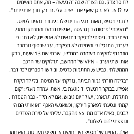
לחוסר צדק. גם הצורה שבה זה נעשה – מה, אתם מאיימים 
עלי?! אני לא מוכן שאף אחד יאיים עלי. זה רק דורך אותי יותר". 
לדברי מכפש, מאותו רגע החיים שלו בעבודה נהפכו לסיוט. 
"נהפכתי 'פרסונה נון גראטה', אנשים נבהלו והתרחקו ממני, 
הייתי בודד. ניסיתי לתפקד בתנאים לא אנושיים, לא נתנו לי 
לעבוד, התנכלו לי והיחידה לא תפקדה. עד שבסוף נובמבר 
הוזמנתי לחקירה באזהרה במח"ש. ישבתי שם 13 שעות, בדקו 
אותי שתי וערב – VPN של המחשב, תדלוקים של הרכב 
הממשלתי, כביש 6, החתמות כרטיס, וביקשו הסברים לכל דבר.
"בלילה חזרתי גמור הביתה, נזרקתי על המיטה, בלי להתקלח 
אפילו. בבוקר הרגשתי יד נוגעת בי, אשתי עמדה מעלי: 'קום, 
תתקלח, תתארגן, יש לך יום גיבוש. אם לא תלך - כבר הפסדת'. 
קמתי ונסעתי לפארק הירקון, וכשאנשי האגף ראו אותי הם היו 
לבנים, כאילו אדם מת יצא מהקבר. עליתי על סירת הפדלים 
ונופפתי להם לשלום". 
אולם, החיים של מכפש היו רחוקים אז משיט תענוגות. הוא זומן 