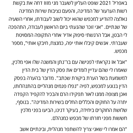
באפריל 2021 שופט העליון לשעבר מני מזוז דחה את בקשת 
רשות הערעור של המדינה, והפעם נציבות שירות המדינה 
נאלצה להודיע למכפש שהוא יכול לשוב לעבודתו, אחרי השעיה 
של שנתיים. "אני זוכר שהגעתי ביום הראשון לעבודה, התהפכה 
לי הבטן, אבל הרגשתי סיפוק אדיר אחרי התקופה המסויטת 
שעברתי. אנשים קיבלו אותי יפה, כמנצח, חיבקו אותי", מספר 
מכפש.
"אבל אז נקראתי לפגישה עם בר־נתן והמשנה שלו אפי מלכין, 
שאמרו לי שהם עדיין לומדים את פסק הדין של בית הדין 
למשמעת בשל הערת ביקורת שכתב". מדובר בהערה בפסק 
הדין בנוגע למכפש, לפיה "נפלו פגמים מנהליים בהתנהלותו, 
ואכן מצופה ממנו לאור תפקידו הרם והבכיר להקפיד הקפדה 
יתרה על החוקים והכללים החלים בשירות המדינה". בנוסף, 
שלושת החוקרים ביחידה, בעיקר דנינו, הביעו בפני מלכין 
חששות מפני חזרתו של מכפש כמנהלם. 
"הם אמרו לי שאני צריך להשתפר מנהלית, ובינתיים אשב 