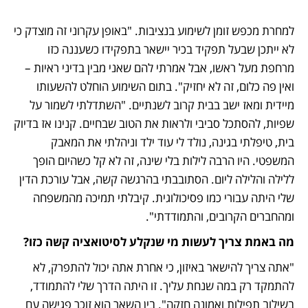
למחרת מכפש זומן לשימוע בנציבות. "באופן עקרוני זה מוצדק כי 
לא ייתכן שבעל תפקיד בכיר יישאר בתפקידו כשעננה כזו 
מרחפת מעל ראשו, אבל אמרתי להם שאני מבין בדיני ראיות – 
ואין פה כלום, זה לא יחזיק". בתום השימוע הוחלט להשעותו 
מיידית ומאז ישב בבית קרוב לשנתיים. "השתדלתי לשמור על 
שפיות, להסתכל סביבי ולראות את הטוב שבחיים. קנינו אז בדיוק 
בית, טיפלתי בגינה, נולד לי עוד ילד וניהלתי את המאבק 
המשפטי. היו הרבה לילות בלי שינה, זה לא קל כשהיום הופך 
ללילה והלילה ליום. הסתובבתי בהרגשה קשה, אבל עורכת הדין 
שלי היתה עבורי כמו פסיכולוגית. קיבלתי תמיכה מהמשפחה 
ומהחברים הקרובים, והתמודדתי".  
מה באמת צריך לעשות מי שנקלע לסיטואציה קשה כזו? 
"אתה צריך להישאר באיזון, כי אחרת אתה יכול להתפרק, לא 
להתמקד רק במה שנחת עליך. זו היתה הדרך שלי להתמודד, 
בשילוב תפילות ואמונה חזקה". בין השאר הוא זוכר פגישה עם 