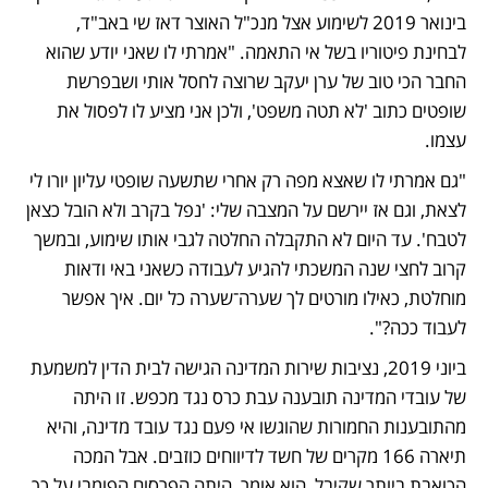
בינואר 2019 לשימוע אצל מנכ"ל האוצר דאז שי באב"ד, 
לבחינת פיטוריו בשל אי התאמה. "אמרתי לו שאני יודע שהוא 
החבר הכי טוב של ערן יעקב שרוצה לחסל אותי ושבפרשת 
שופטים כתוב 'לא תטה משפט', ולכן אני מציע לו לפסול את 
עצמו. 
"גם אמרתי לו שאצא מפה רק אחרי שתשעה שופטי עליון יורו לי 
לצאת, וגם אז יירשם על המצבה שלי: 'נפל בקרב ולא הובל כצאן 
לטבח'. עד היום לא התקבלה החלטה לגבי אותו שימוע, ובמשך 
קרוב לחצי שנה המשכתי להגיע לעבודה כשאני באי ודאות 
מוחלטת, כאילו מורטים לך שערה־שערה כל יום. איך אפשר 
לעבוד ככה?". 
ביוני 2019, נציבות שירות המדינה הגישה לבית הדין למשמעת 
של עובדי המדינה תובענה עבת כרס נגד מכפש. זו היתה 
מהתובענות החמורות שהוגשו אי פעם נגד עובד מדינה, והיא 
תיארה 166 מקרים של חשד לדיווחים כוזבים. אבל המכה 
הכואבת ביותר שקיבל, הוא אומר, היתה הפרסום הפומבי על כך 