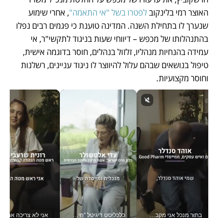
האוצר רמי בלינקוב 
לפטרו בשל "אי התאמה"
, אחרי שימוע 
שנערך לו בתחילת השנה. המדינה טוענת כי פגמים רבים נפלו 
בהתנהלותו של מכפש – דיווחי שעות בניגוד לתקשי"ר, אי 
עמידה בהנחיות מנהליו, זלזול בנהלים, חוסר בדוגמה אישית, 
טיפול בנושאים שבהם עלול להיווצר לו ניגוד עניינים, רשלנות 
וחוסר מקצועיות. 
כלכליסט דיגיטל "חינוך הוא המשימה של החיים שלי"_v
אני לא צריכה את המשרד: רונית שרעבי-חדד מנהלת ארגון של 30000 עובדים מכל מקום_v
חינוך הוא המש