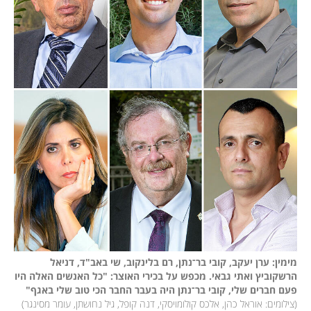
מימין: ערן יעקב, קובי בר־נתן, רם בלינקוב, שי באב"ד, דניאל 
הרשקוביץ ואתי גבאי. מכפש על בכירי האוצר: "כל האנשים האלה היו 
פעם חברים שלי, קובי בר־נתן היה בעבר החבר הכי טוב שלי באגף"

(
צילומים: אוראל כהן, אלכס קולומויסקי, דנה קופל, גיל נחושתן, עומר מסינגר
)