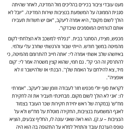
מעט עובדי ציבור בכירים בהליכים מול המדינה, לאחר שהיתה 
סגנית הממונה על המשמעת בנציבות שירות המדינה. "יובל לא 
הולך לשום מקום", היא אמרה ליעקב, "אם יש חשדות תעבירו 
אותם לגורמים המוסמכים שיבדקו". 
מכפש, מצידו, הסתגר בבית. "נפלתי למשכב ולא הצלחתי לקום 
מהמיטה במשך חודש. הייתי שבור והרגשתי שחרב עלי עולמי. 
באיזשהו שלב אשתי אמרה לי: 'אתה חייב להתרומם מהמיטה, כי 
להתרסק זה הכי קל'. גם חמי, שהוא קצין משטרה אמר לי: 'קום 
מיד, צא להילחם על האמת שלך'. הבנתי אז שלהישבר זו לא 
אופציה". 
לקראת סוף יולי מכפש חזר לעבודה וזומן שוב ליעקב. "אמרתי 
לו: 'אני לא הולך לשום מקום. מבחינתי תעביר את זה לחקירת 
מח"ש' (במקרה של ראש יחידת חקירות שכר העובד בצמוד 
לאגף המשמעת בנציבות, החקירה מוטלת על מח"ש ולא על 
הנציבות – ע.ק). הוא ראה שאני עונה לו, החליף צבעים, הוציא 
טופס הערכת עובד והתחיל למלא על התקופה בה הוא היה 