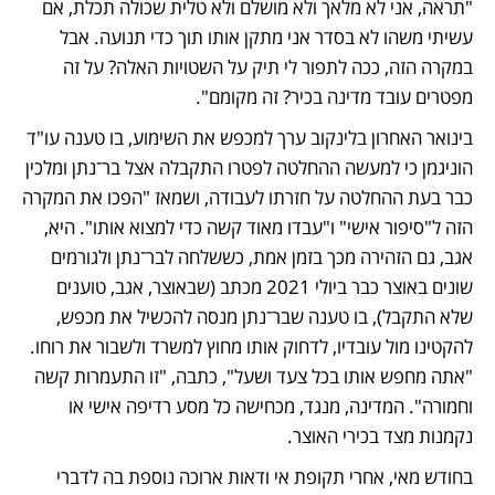
"תראה, אני לא מלאך ולא מושלם ולא טלית שכולה תכלת, אם 
עשיתי משהו לא בסדר אני מתקן אותו תוך כדי תנועה. אבל 
במקרה הזה, ככה לתפור לי תיק על השטויות האלה? על זה 
מפטרים עובד מדינה בכיר? זה מקומם". 
בינואר האחרון בלינקוב ערך למכפש את השימוע, בו טענה עו"ד 
הוניגמן כי למעשה ההחלטה לפטרו התקבלה אצל בר־נתן ומלכין 
כבר בעת ההחלטה על חזרתו לעבודה, ושמאז "הפכו את המקרה 
הזה ל"סיפור אישי" ו"עבדו מאוד קשה כדי למצוא אותו". היא, 
אגב, גם הזהירה מכך בזמן אמת, כששלחה לבר־נתן ולגורמים 
שונים באוצר כבר ביולי 2021 מכתב (שבאוצר, אגב, טוענים 
שלא התקבל), בו טענה שבר־נתן מנסה להכשיל את מכפש, 
להקטינו מול עובדיו, לדחוק אותו מחוץ למשרד ולשבור את רוחו. 
"אתה מחפש אותו בכל צעד ושעל", כתבה, "זו התעמרות קשה 
וחמורה". המדינה, מנגד, מכחישה כל מסע רדיפה אישי או 
נקמנות מצד בכירי האוצר. 
בחודש מאי, אחרי תקופת אי ודאות ארוכה נוספת בה לדברי 