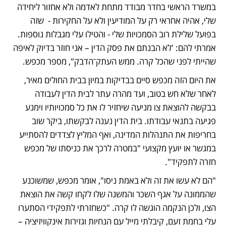
במשרד הראשי בחדר מבודד מתחת לאדמה ולא אחזור ליחידה 
שלי, אהיה אחראי רק על המודיעין ולא על החקירות -  שזה 
בפועל שלילת רוב הסמכויות שלי - והטילו עלי מגבלות נוספות. 
אמרתי להם: 'לא הבנתם את פסק הדין – אני חוזר בדיוק לאיפה 
שהייתי לפני שהכל קרה. ממש העתק־הדבק", מספר מכפש. 
את היום הזה מכפש סיים בבדיקות במיון בבית החולים מאיר, 
לאחר שלא חש בטוב, ועד מהרה עתר לבית הדין לעבודה 
בבקשה להוצאת צו מניעה שיחזיר לו את כל סמכויותיו וימנע 
פגיעה בתנאי עבודתו. בית הדין נענה לבקשתו, ביקר שוב 
בחריפות את התנהלות המדינה, ואף המליץ לצדדים להסתייע 
במגשר או יועץ מקצועי "במטרה לרכך את כניסתו של מכפש 
חזרה לתפקיד". 
"הם לא עשו את זה ולא באמת ניסו", אומר מכפש, שמשוכנע 
שהממונה על אגף השכר והמשנה שלו לקחו קשה את הוצאת 
הצו, ולכן הנקמה הוגשה לו קרה. "כשחזרתי לתפקידי הסתערו 
עלי בחמת זעם, קיבלתי מייל עם הנחיות וגזירות אינקוויזיציה – 