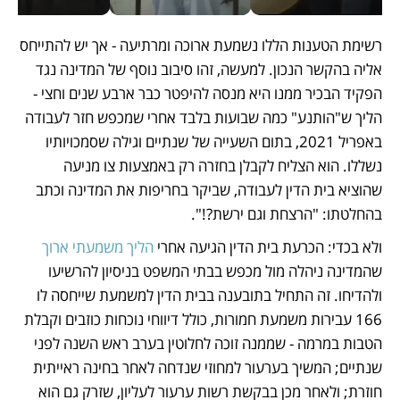
רשימת הטענות הללו נשמעת ארוכה ומרתיעה - אך יש להתייחס 
אליה בהקשר הנכון. למעשה, זהו סיבוב נוסף של המדינה נגד 
הפקיד הבכיר ממנו היא מנסה להיפטר כבר ארבע שנים וחצי - 
הליך ש"הותנע" כמה שבועות בלבד אחרי שמכפש חזר לעבודה 
באפריל 2021, בתום השעייה של שנתיים וגילה שסמכויותיו 
נשללו. הוא הצליח לקבלן בחזרה רק באמצעות צו מניעה 
שהוציא בית הדין לעבודה, שביקר בחריפות את המדינה וכתב 
בהחלטתו: "הרצחת וגם ירשת?!". 
ולא בכדי: הכרעת בית הדין הגיעה אחרי 
הליך משמעתי ארוך
שהמדינה ניהלה מול מכפש בבתי המשפט בניסיון להרשיעו 
ולהדיחו. זה התחיל בתובענה בבית הדין למשמעת שייחסה לו 
166 עבירות משמעת חמורות, כולל דיווחי נוכחות כוזבים וקבלת 
הטבות במרמה - שממנה זוכה לחלוטין בערב ראש השנה לפני 
שנתיים; המשיך בערעור למחוזי שנדחה לאחר בחינה ראייתית 
חוזרת; ולאחר מכן בבקשת רשות ערעור לעליון, שזרק גם הוא 