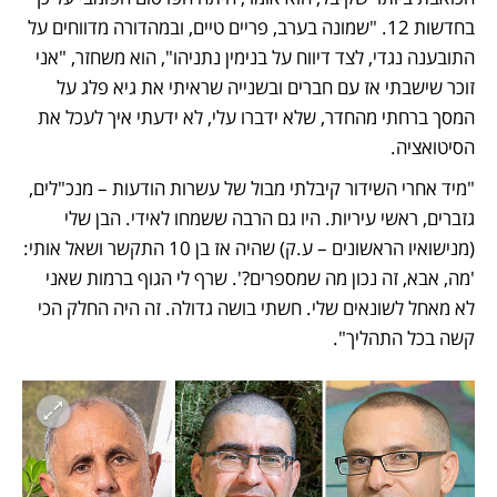
בחדשות 12. "שמונה בערב, פריים טיים, ובמהדורה מדווחים על 
התובענה נגדי, לצד דיווח על בנימין נתניהו", הוא משחזר, "אני 
זוכר שישבתי אז עם חברים ובשנייה שראיתי את גיא פלג על 
המסך ברחתי מהחדר, שלא ידברו עלי, לא ידעתי איך לעכל את 
הסיטואציה. 
"מיד אחרי השידור קיבלתי מבול של עשרות הודעות – מנכ"לים, 
גזברים, ראשי עיריות. היו גם הרבה ששמחו לאידי. הבן שלי 
(מנישואיו הראשונים – ע.ק) שהיה אז בן 10 התקשר ושאל אותי: 
'מה, אבא, זה נכון מה שמספרים?'. שרף לי הגוף ברמות שאני 
לא מאחל לשונאים שלי. חשתי בושה גדולה. זה היה החלק הכי 
קשה בכל התהליך".  