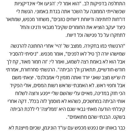
התחלפה בדפיקות לב. "הוא אמר לי: 'הגיעו אלי אינדיקציות 
שכשהייתי הממונה על השכר אתה בגדת באמוני. הגשת לי 
דו"חות לחתימה ודיווחת דיווחים כוזבים", משחזר מכפש, שמתאר 
כיצד יעקב הוציא את החומרים שקיבל מגבאי ודנינו והחל 
לתחקרו על כל פגישה וכל דיווח. 
"הרגשתי כמו בחקירה. ממצב של 'היי' אחרי החתונה להרגשה 
שמישהו יורה לך טיל לאו לפנים", אומר מכפש. "ניסיתי להסביר 
אבל הוא לא באמת רצה לשמוע, ואמר לי: 'זה חמור מאוד, קח לך 
חודש-חודשיים, תתארגן ולך הביתה". הרגשתי סחרחורת, אמרתי 
לו ש'יש מצב שאני יורד ואתה מזמין לי אמבולנס'. יצאתי משם 
אבל וחפוי ראש. לא האמנתי שראש רשות המסים, אולי הפקיד 
הכי חזק במדינה, מאיים עלי שהשם שלי ייפגע ורוצה לשלוח 
אותי הביתה במחשכים, כשהוא לא מוסמך לזה בכלל. דקה אחרי 
קיבלתי הודעה מאתי גבאי שגם היא 'ממליצה' לי ללכת הביתה 
בשקט. הבנתי שהם מתואמים".  
כבר באותו יום נפגש מכפש עם עו"ד הוניגמן, שכיום מייצגת לא 