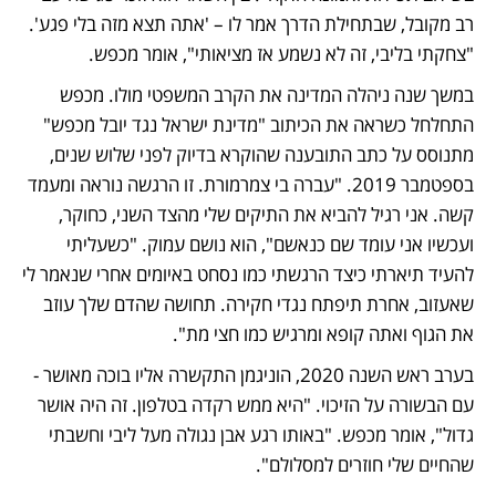
רב מקובל, שבתחילת הדרך אמר לו – 'אתה תצא מזה בלי פגע'. 
"צחקתי בליבי, זה לא נשמע אז מציאותי", אומר מכפש.  
במשך שנה ניהלה המדינה את הקרב המשפטי מולו. מכפש 
התחלחל כשראה את הכיתוב "מדינת ישראל נגד יובל מכפש" 
מתנוסס על כתב התובענה שהוקרא בדיוק לפני שלוש שנים, 
בספטמבר 2019. "עברה בי צמרמורת. זו הרגשה נוראה ומעמד 
קשה. אני רגיל להביא את התיקים שלי מהצד השני, כחוקר, 
ועכשיו אני עומד שם כנאשם", הוא נושם עמוק. "כשעליתי 
להעיד תיארתי כיצד הרגשתי כמו נסחט באיומים אחרי שנאמר לי 
שאעזוב, אחרת תיפתח נגדי חקירה. תחושה שהדם שלך עוזב 
את הגוף ואתה קופא ומרגיש כמו חצי מת".  
בערב ראש השנה 2020, הוניגמן התקשרה אליו בוכה מאושר - 
עם הבשורה על הזיכוי. "היא ממש רקדה בטלפון. זה היה אושר 
גדול", אומר מכפש. "באותו רגע אבן נגולה מעל ליבי וחשבתי 
שהחיים שלי חוזרים למסלולם". 