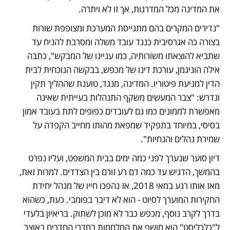
את המדינה מכל המדרגות, אך זו לא ויתרה.
"נדירים המקרים בהם מתגייסת המערכת ומצופפת שורות 
בצורה כה אגרסיבית כנגד עובד משלה ומסרבת להניח עד 
שתביא להוצאתו משורותיה, כמו עניינו של המבקש", כתבה 
אילה הוניגמן, עורכת דינו של מכפש, בבקשה הנוכחית לבית 
הדין למניעת פיטוריו. המדינה, מנגד, טוענת שההליך תקין 
ונדרש: "צבר המעשים משקף התנהלות בעייתית שאינה 
מאפשרת לממונים כמו גם לעובדים כפופים לתת בעובד אמון 
בסיסי, במיוחד בתפקיד שמפאת מהותו מחייב הקפדה על 
שמירת נהלים והנחיות". 
דיון סוער שנערך לפני כמה ימים בבית המשפט, ועליו נפרט 
בהמשך, הדגיש עד כמה דם רע זורם בין הצדדים. למרות זאת, 
מאז אותו רגע במאי 2018, אז נהפכו חייו של מנהל יחידת 
החקירות המוערך לסיוט - הוא לא דיבר בפומבי. כעת, כשהוא 
בדרך לקרב נוסף, מכפש כבר לא מוכן לשתוק. בריאיון בלעדי 
ל"כלכליסט" הוא חושף את המלחמות בחדרי החדרים באוצר 