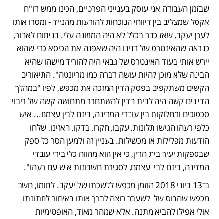
שבזמן העבודה אני עוסק בענייני הפרטיים, הכינו ממש דו"ח 
אקסל שמצליב בין דיווחי הנוכחות להודעות מהנייד - ומסרו אותו 
לערן יעקב, שאז כבר בכלל לא היה הממונה עלי. בניתוח לאחור, 
כנראה שהאינטרס של דנינו היה שאפנה את הכיסא כדי שהוא 
יירש אותי בעוד האינטרס של גבאי היה להוריד מישהו שהיא 
הבינה שלא מוכן להיות עושה דברה כמו מריונטה". התיאורים 
הקשים משתקפים בפסק הדין המזכה את מכפש, לפיו "במהלך 
הדיונים קשה היה לבית הדין להשתחרר מתחושה קשה של ריבוי 
סכסוכים ומחלוקות בין עובדי המדינה, בינם לבין עצמם... איש 
כלפי רעהו הגישו תלונות, עקבו, חקרו, בדקו, האזינו, שלחו 
הודעות מפלילות או מכשילות. בעניין זה ולמען הסר כל ספק 
שבספקות יעיר בית הדין, כי אין הוא מהווה כלי בידי עובדי 
המדינה, בינם לבין עצמם, לסגירת חשבונות איש עם רעהו".  
ב־13 ביוני 2018 הוזמן מכפש ללשכתו של יעקב. לתומו, חשב 
מכפש שהבוס שלו לשעבר רוצה לברך אותו באיחור לחתונתו, 
אולי אפילו להביא מתנה. אלא שמהר מאוד, האופטימיות 