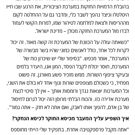
בהובלת הדמויות החזקות במערכת הציבורית, את הרגע שבו חייו 
היטלטלו וכיצד נהפך לשבר כלי, ומדבר גם על ההחלטה לקום 
מההריסות ולצאת למלחמה לטיהור שמו, למרות הקושי לעמוד 
לבדו מול המערכת החזקה מכולן – מדינת ישראל. 
"כשאתה עולה על הכוונת של המערכת זה קשה מאוד. זה יכול 
לקרות לכל אחד, כולל לאנשים כמוני שהיו בשר מבשרה של 
המערכת", אומר מכפש. "בסיפור שלי יש שיכרון כוח של 
המערכת, חוסר יכולת לקבל הפסד, המון אגו, היעדר בלמים 
ובעיקר ציפוף השורות. ממש מזכיר פשע מאורגן. זה פשוט 
מפחיד, כי כשכולם מצופפים שורות וגוף אחד לא בולם את השני, 
וכל המערכות יוצאות נגדך ורומסות אותך – אין לך סיכוי לנצח 
מערכת אדירה כזו. והכוח הבלתי מרוסן הזה יכול לגרום לחיסול 
של בן אדם, להפוך אותו לאבק, ואם אתה לא חזק – אתה גמור".  
איך השפיע עליך המעבר מכיסא החוקר לכיסא הנחקר? 
"אתה מקבל פרספקטיבה אחרת. בתפקיד שלי הייתי מחוספס 