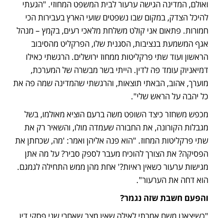
ואולם, המדינה הגישה ערעור לבית המשפט המחוזי. "הגעתי 
להיכל הצדק, במקום שבו נשפטים שועי הארץ בעבירות הכי 
חמורות. פתאום אני קולט משלחת מלאכי רעים, בקמץ – מנהל 
אגף המשמעת בנציבות, הסגנית שלו, הפרקליט מהסיבוב 
הראשון ועוד שתי פרקליטות ממחוז ירושלים. הרגשתי כאילו 
דמיאניוק עומד פה לדין. הייתי בשר מבשרה של המערכת, 
מוערך, אהוב, הבאתי תוצאות, והרגשתי שהמדינה שמה פה את 
כל יהבה על הראש שלי". 
מכפש משחזר כיצד השופט משה ברעם הוציא מאולמו, בשל 
מגבלות הקורונה, את החבורה שעמדה מולו, והשאיר רק את 
שתי פרקליטות המחוז. "הוא פנה אליהן ואמר: 'מה, שכחתן את 
הפסיקה? את הצורך להוכיח מעבר לספק סביר? על מה אתן 
מגישות ערעור כשאין ראיות?' אחת מהן ממש התחילה לגמגם. 
הוא דחה את הערעור". 
והפעם חשבת שזה נגמר?
"כשיצאנו משם אמרתי לאילה שאין מצב שאחרי שני פסקי דין 