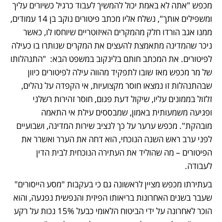
מכפש "אתה לא באמת יכול להמשיך לעבוד כרגיל כשיורים עליך 
ומשפילים אותך", נשלח אליו מכתב פיטורים נוקב בן 14 עמודים, 
ממנו אגב הורדו חלק מהמקרים האיזוטריים שיוחסו לו, כאשר 
ניכר שהמדינה מתאמצת להעצים את המקרים שנותרו בו כעילה 
לפיטורים. את המכתב חותם בלינקוב במשפט הבא:  "התנהלותו 
של מר מכפש מאז שובו לתפקיד מהווה עילה לפיטורים כיוון 
שבהתנהלות זו נמצאו חוסר מקצועיות, אי הקפדה על נהלים, 
זלזול בממונים עליו, שיקול דעת פגום, חוסר זהירות רשלני 
ופגיעה משמעותית באמון, שמבססים עילת אי התאמה 
מובהקת". מכפש ערער על כך לנציב שירות המדינה, ושבועיים 
לפני ערב ראש השנה הנוכחי, הוא דחה את הערר ואשרר את 
הפיטורים – מה שהוליד את העתירה הנוכחית לבית הדין 
לעבודה. 
בעתירתו מכפש מציין לראשונה גם כי בעקבות "מסע הייסורים" 
שעבר בשנים האחרונות בריאותו הפיזית והנפשית נפגעה, והוא 
הוכר לאחרונה על ידי הביטוח הלאומי כבעל 15% נכות על רקע 