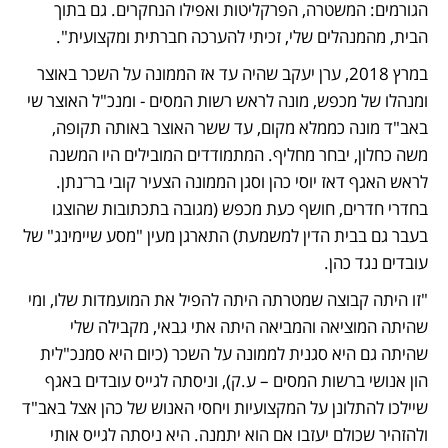
הגורמים: המשטרה, הפרקליטות ואפילו הנחקרים. גם בתוך 
הבית, מהמנהלים שלי, זכיתי להערכה חברתית ומקצועית". 
במרץ 2018, ערן יעקב שהיה עד אז הממונה על השכר באוצר 
ומנהלו של מכפש, מונה לראש רשות המסים - ומנכ"ל האוצר שי 
באב"ד מונה כממלא מקום, עד ששר האוצר באותה תקופה, 
משה כחלון, יבחר מחליף. המתמודדים המובילים היו המשנה 
לראש האגף דאז יוסי כהן וסגן הממונה הצעיר קובי בר־נתן. 
בחדרי חדרים, חושף כעת מכפש (מגובה בתכתובות שהוצגו 
בעבר גם בבית הדין למשמעת) התארגן מעין "מסע שיימינג" של 
עובדים נגד כהן. 
"זו היתה קבוצה שמטרתה היתה להפיל את המועמדות שלו, ומי 
שהיתה המוציאה והמביאה היתה אתי גבאי, מקבילה שלי 
שהיתה גם היא סגנית לממונה על השכר (כיום היא סמנכ"לית 
הון אנושי ברשות המסים – ע.ק), וניסתה לגייס עובדים באגף 
שיילכו להתלונן על המקצועיות ויחסי האנוש של כהן אצל באב"ד 
ולהזהיר שכולם יעזבו אם הוא יתמנה. היא ניסתה לגייס אותי 