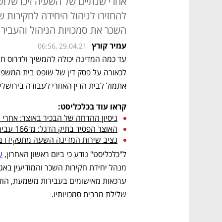
אחרי שנתיים של השעיה זיכו שלו
להחזירו לניהול היחידה לחקירות 
השכר את סמכויות הניהול והעביר
עמיר קורץ
06:56, 29.04.21
אתמול לבית הדין האזורי לעבודה בירושל
קראו עוד בכלכליסט:
ניסיון ההדחה של הבכיר באוצר: אחרי 
האוצר הפסיד בתיק הדגל: מ־166 עבירות נותר אבק
נציב שירות המדינה השעה מתפקידו בכ
ל"כלכליסט" נודע כי ביום ראשון האחרון, 
ע
שלילת מרבית סמכויותיו.