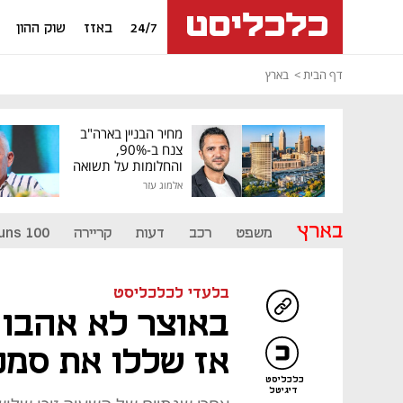
24/7
באזז
שוק ההון
דף הבית
בארץ
מחיר הבניין בארה"ב
צנח ב-90%,
והחלומות על תשואה
גבוהה התנפצו
אלמוג עזר
בארץ
משפט
רכב
דעות
קריירה
uns 100
בלעדי לכלכליסט
באוצר לא אהבו 
אז שללו את סמכ
כלכליסט
דיגיטל