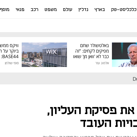
כלכליסט-טק
בארץ
נדל"ן
עולם
משפט
רכב
פנאי
מוסף
באלטשולר שחם
וויקס ממש
מפיקים לקחים: "זה
ביוקר על ר
כבר לא 'וואן מן' שואו
44
של גילעד"
אלמוג עזר
סופי שולמן
מיליון דולר
D
את פסיקת העליון,
ויות העובד