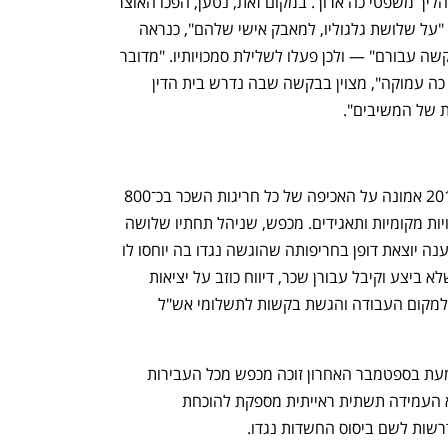
חוזרים למסלול עבודה משותף יחד לאחר הליך משפטי כה ארוך. במקום זאת, נטען, הפכו האוצר 
ובר נתן את ההליך המשמעתי נגד מכפש, "על שלושת גלגוליו, למאבק אישי שלהם", כנראה 
משום שלדבריה, "העובדה שמכפש זוכה קשה עבורם" — ולכן פעלו לשלילת סמכויותיו. "מדובר 
במעשים כה חמורים הנגועים באי־חוקיות כה עמוקה", מצוין בבקשה שבה נדרש בית הדין 
 של המשיבים".
היחידה בראשה עומד מכפש מאז שנת 2013 אמונה על האכיפה של כל חריגות השכר בכ־800 
גופים המתוקצבים בידי המדינה, ובהן רשויות מקומיות ותאגידים. מכפש, שניהל תחתיו שלושה 
עובדים, הושעה ביולי 2019 בעקבות תובענה יוצאת דופן בחריפותה שהוגשה נגדו בה יוחסו לו 
דיווחים כוזבים לכאורה על שעות עבודה שלא ביצע וקיבל עבורן שכר, דיווח כוזב על יציאות 
נפתח בכרטיסייה חדשה
נפתח בכרטיסייה חדשה
בתפקיד ואי החתמת כרטיס עובד בכניסה למקום העבודה והגשת בקשות לתשלומי אש"ל 
בהכרעת דין מהדהדת של בית הדין למשמעת בספטמבר האחרון זוכה מכפש מכל העבירות 
שיוחסו לו. בפסק הדין נקבע שהמדינה לא העמידה תשתית ראייתית מספקת להוכחת 
רשות לשם ביסוס החשדות נגדו.