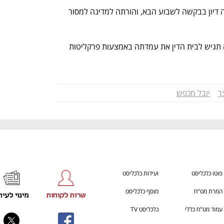
ענף במתח גבוה
מדברים כלכלה, עסקים ומה שב
שופטת בית הדין לעבודה יפה שטיין קבעה דיון בבקשה לשבוע הבא, והורתה למדינה למסור 
ממשרד האוצר נמסר בתגובה כי "המדינה תגיש לבית הדין את עמדתה באמצעות פרקליטות 
ר
יובל מכפש
פוטו כלכליסט
ועידות כלכליסט
המרת מט"ח
מוסף כלכליסט
שרות לקוחות
מינוי לעית
עמוד מט"ח כללי
כלכליסט TV