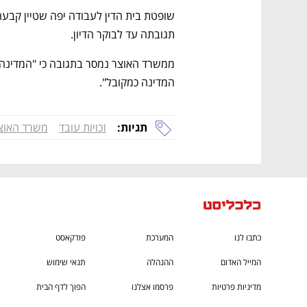
CTech – the
הבית של ההייטק הישראלי
תגובתה עד לבוקר הדיון.
המדינה כמקובל".
תגיות:
זכויות עובד
משרד האוצ
כתבו לנו
המערכת
פודקאסט
המייל האדום
ההנהלה
תנאי שימוש
מדיניות פרטיות
פרסמו אצלנו
הפוך לדף הבית