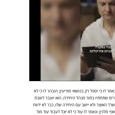
בין השאר ניטל ממנו כל תחום החקירות ונאמר לו כי יטפל רק בנושאי מודיעין; הובהר לו כי לא 
יהיו תחתיו כלל כפיפים ולא ינהל את החוקרים שתחתיו בתור מנהל היחידה; הוא יועבר לשבת 
במשרד אחר, מבודד, בבניין הראשי של משרד האוצר ולא יישב עם היחידה שלו; כבר לא ידווח 
ישירות לבר נתן כבעבר אלא למשנה שלו אפי מלכין; ונאמר לו עוד כי לא יוכל לעבוד עוד מול 