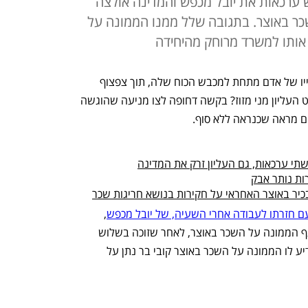
ש ערכאות את יובל מכפש והמדינה אולצה
שכר באוצר. בתגובה שלל ממנו הממונה על
 אותו למשרד מרוחק מהיחידה
עד כמה המדינה יכולה להמשיך ולדרוס חייו של אדם מתחת למכבש הכוח שלה, תוך צפצוף 
לכאורה על פסק דין של שופט בית המשפט העליון מני מזוז? בקשה דחופה לצו מניעה שהוגשה 
ים מראה שכנראה ללא סוף.
שתי ערכאות, גם העליון זרק את המדינה
יר באוצר האחראי על חקירות בנושא חריגות שכר
ם חזרתו לעבודה אחרי השעיה, של יובל מכפש
,  
מנהל יחידת חקירות השכר והמודיעין באגף הממונה על השכר באוצר, לאחר שזוכה בשלוש 
ערכאות מאישומים בעבירות משמעת, הודיע לו הממונה על השכר באוצר קובי בר נתן על 