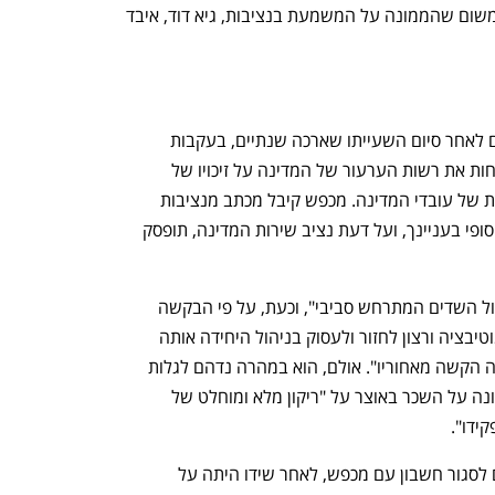
יחידת התביעות בנציבות שירות המדינה משום שהממונה על המשמעת בנציבות, גיא דוד, איבד 
השיחה הזו עם מכפש נערכה ימים ספורים לאחר סיום השעייתו שארכה שנתיים, בעקבות 
החלטתו של השופט מזוז מלפני שבוע לדחות את רשות הערעור של המדינה על זיכויו של 
מכפש במחוזי ולפני כן בבית הדין למשמעת של עובדי המדינה. מכפש קיבל מכתב מנציבות 
שירות המדינה לפיה "משנתקבל פסק דין סופי בעניינך, ועל דעת נציב שירות המדינה, תופסק 
מכפש כבר ביקש מהעליון "לשים קץ למחול השדים המתרחש סביבי", וכעת, על פי הבקשה 
שהגיש לבית הדין, "הגיע לעבודה חדור מוטיבציה ורצון לחזור ולעסוק בניהול היחידה אותה 
ניהל שנים ומתוך תקווה לשים את התקופה הקשה מאחוריו". אולם, הוא במהרה נדהם לגלות 
שאף שזוכה כליל ושמו נוקה, החליט הממונה על השכר באוצר על "ריקון מלא ומוחלט של 
קידו".
קשה להשתחרר מהרושם שבאוצר מנסים לסגור חשבון עם מכפש, לאחר שידו היתה על 