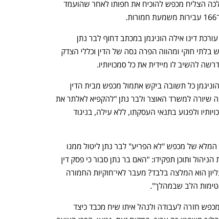
העליונה במערכה המשפטית מולם, במהלכה הצליח מכפש להוכיח את חפותו לאחר שהועמד 
 
כבר ביום השיחה שנערכה למכפש פנתה עורכת דינו אילה הוניגמן במכתב דחוף לבר נתן 
וכתבה: "כל אחד מהתנאים שהוצבו למכפש בלתי חוקי ומהווה הפרה גסה של הדין וכללי הצדק 
דרשה להשיב לו מיידית את כל סמכויותיו.
לאחר שבמשך כמה ימים לא קיבלה עו"ד הוניגמן כל תשובה ביקש אתמול מכפש מבית הדין 
האזורי לעבודה בירושלים להוציא צו מניעה שיורה למשרד האוצר ולבר נתן "להקפיא לאלתר את 
החלטתם ליטול באופן חד צדדי את כל סמכויותיו ולפגוע בתנאי העסקתו, ללא עילה, בניגוד 
בבקשה לבית הדין כותבת הוניגמן כי זיכויו המלא של מכפש "לא הפריע" לבר נתן ליטול ממנו 
באבחת יד את כל סמכויותיו ובכללן סמכויות הניהול ותוכן תפקידו: "האם בר נתן סבור כי פסק דין 
מזכה המקבל אשרור של בית המשפט העליון הוא המלצה בלבד? מעבר לאי־חוקיות החמורה 
טימות הלב שבמהלך".
לדבריה, היה מצופה מהמדינה לקבל את מכפש חזרה לעבודה ולנהל איתו שיח מכבד כיצד 