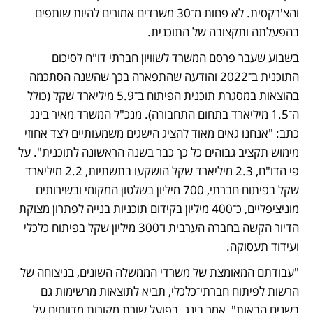
והצ'רקסית. לא פחות מ־30 משרדים אמורים להיות שותפים 
בהפעלתה ותקצובה של התוכנית.
בשבוע שעבר פרסם המשרד לשוויון חברתי דו"ח לסיכום 
התוכנית ב־2022 והודעה שהתפארה בכך שהשנה הסתכמה 
בהוצאות במסגרת תוכנית הפיתוח ב־5.9 מיליארד שקל (כולל 
ה־1.5 מיליארד בתחום התחבורה). מנכ"ל המשרד מאיר בינג 
כתב: "אנחנו גאים מאוד להציג הישגים משמעותיים לצד אחוזי 
מימוש תקציב גבוהים כל כך כבר בשנה הראשונה לתוכנית". על 
פי הדו"ח, 2.3 מיליארד שקל הושקעו בתשתיות, 2.2 מיליארד 
שקל בפיתוח חברתי, 700 מיליון בשלטון המקומי ובשירותים 
מוניציפליים, כ־400 מיליון בקידום תוכניות בנייה לפתרון מצוקת 
הדיור הקשה בחברה הערבית ו־300 מיליון שקל בפיתוח כלכלי 
ועידוד תעסוקה.
"עבודתם המאומצת של משרדי הממשלה השונים, בניצוחה של 
הרשות לפיתוח חברתי־כלכלי, תביא לתוצאות מרשימות גם 
בשנים הבאות", אמר בינג. בפועל שורת מקורות מדווחים על 