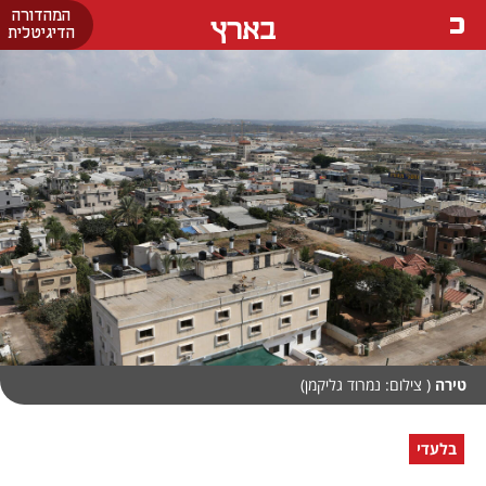
המהדורה
בארץ
הדיגיטלית
טירה
( צילום: נמרוד גליקמן)
בלעדי