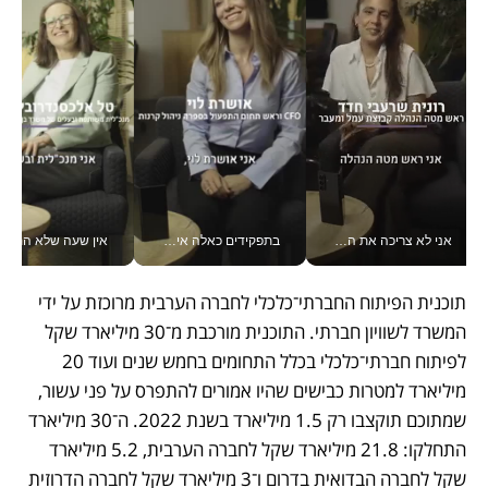
אני לא צריכה את המשרד: רונית שרעבי-חדד מנהלת ארגון של 30000 עובדים מכל מקום_v
בתפקידים כאלה אי אפשר לחכות: אושרת לוי מניעה השקעות ענק מהטלפון_v
אין שעה שלא התעסקתי במשבר - טל אלכסנדרוביץ’ שגב מנהלת משברים
תוכנית הפיתוח החברתי־כלכלי לחברה הערבית מרוכזת על ידי 
המשרד לשוויון חברתי. התוכנית מורכבת מ־30 מיליארד שקל 
לפיתוח חברתי־כלכלי בכלל התחומים בחמש שנים ועוד 20 
מיליארד למטרות כבישים שהיו אמורים להתפרס על פני עשור, 
שמתוכם תוקצבו רק 1.5 מיליארד בשנת 2022. ה־30 מיליארד 
התחלקו: 21.8 מיליארד שקל לחברה הערבית, 5.2 מיליארד 
שקל לחברה הבדואית בדרום ו־3 מיליארד שקל לחברה הדרוזית 