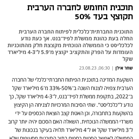
תוכנית החומש לחברה הערבית
תקוצץ בעד 50%
התוכנית החברתית־כלכלית לפיתוח החברה הערבית
החלה בעת כהונת ממשלת לפיד‏־‏בנט. אך כעת נודע
לכלכליסט כי הממשלה הנוכחית מקצצת חלק מהתוכניות
העומדות על הפרק והתקציב יקוצץ מ־5.9 ל־4-3 מיליארד
שקל
שחר אילן
|
06:30, 23.08.23
השקעת המדינה בתוכנית הפיתוח החברתי־כלכלי של החברה 
נפתח בכרטיסייה חדשה
הערבית צפויה לצנוח השנה ב־50%-33% מ־6 מיליארד שקל 
ב־2022, בתקופת ממשלת לפיד־בנט, ל־4-3 מיליארד שקל, כך 
נודע ל"כלכליסט". שתי הסיבות המרכזיות לצניחה הן הקיצוץ 
בהשקעות בתחבורה, וכן האטת קצב הוצאת הכספים על ידי 
משרדי הממשלה הנוכחית. השאלה האם הסכום יהיה יותר קרוב 
ל־3 מיליארד שקל או ל־4 מיליארד תלויה בעיקר בנכונות של 
הממשלה לאפשר הסטות כספים בתוך התוכנית מסעיפים שלא 