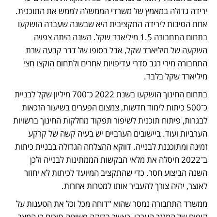
ירידה גדולה במאמץ של משרדי הממשלה לממש את התוכנית. 
אחת הסיבות לירידה התקציבית היא שבשנה שעברה הושקעו 
בתחום התחבורה 1.5 מיליארד שקל. השנה היתה צפויה 
השקעה של מיליארד שקל, אבל בסופו של דבר קבעה שרת 
התחבורה מירי רגב סדרי עדיפויות אחרים ולתחום הוקצו חצי 
מיליארד שקל בלבד.
בתחום החינוך הושקעו בשנת 2022 כ־700 מיליון שקל לבניית 
כ־500 כיתות לימוד חדשות, צמצום הפערים בשיעור הזכאות 
לבגרות, פיתוח תוכנית לשיפור תפקוד מחלקות החינוך ברשויות 
הערביות ועוד. ביישובים הערביים יש בעיה קשה של קרקע 
זמינה ומתוכננת לבנייה. דווקא ההצלחה הגדולה בבניית כיתות 
ב־2022 חיסלה את מלאי הבקשות הממתינות לבנייה ולכן 
השנה הביצוע חסר. כדי שהתקציב המיועד לכיתות לא יחזור 
לאוצר, יהיה צורך להעביר אותו למטרות אחרות.
ממשרד התחבורה נמסר שהוא "דוחה מכל וכל את הטענות על 
קיפוח של המגזר הערבי, כאשר בדיקה פשוטה תוכיח כי המצב 