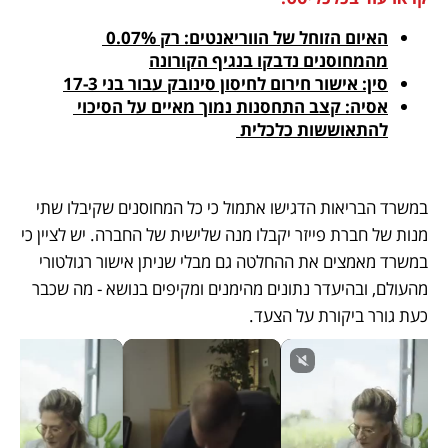
האיום הזוחל של הווריאנטים: רק 0.07% 
מהמחוסנים נדבקו בנגיף הקורונה
סין: אישור חירום לחיסון סינובק עבור בני 17-3
אסיה: קצב התחסנות נמוך מאיים על הסיכוי 
להתאוששות כלכלית 
במשרד הבריאות הדגישו אתמול כי כל המחוסנים שקיבלו שתי 
מנות של חברת פייזר יקבלו מנה שלישית של החברה. יש לציין כי 
במשרד מאמצים את ההחלטה גם מבלי שניתן אישור רגולטורי 
מהעולם, ובהיעדר נתונים מהימנים ומקיפים בנושא - מה שכבר 
כעת גורר ביקורת על הצעד.