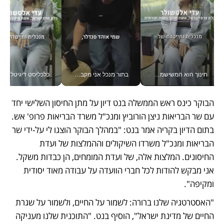
חינוך הוא המשישמה של החיים שלי - V
בתור מנכל אני מקבל מאות החלטות ביום, וה- Galaxy Z Fold8 Ultra עוזר לי לחתוך אותן מהר יותר_v
כלכליסט דיגיטל
הבוקר כינס ראש הממשלה בנט דיון על מתן החיסון השלישי יחד 
עם שר הבריאות ניצן הורוביץ ומנכ"ל משרד הבריאות פרופ' אש. 
בתום הדיון בקריה אמר בנט: "במהלך הבוקר הוצגו לי על-ידי שר 
הבריאות ומנכ"ל משרדו 
השיקולים וההמלצות של ועדת 
החיסונים
. המלצות אלה, של ועדת המומחים, הן כבדות משקל. 
אני מבקש להודות לכל חברי הוועדה על עבודה מאוד יסודית 
ומקיפה".
"האסטרטגיה שלנו ברורה: לשמור על החיים, ולשמור על שגרת 
החיים של מדינת ישראל", הוסיף בנט. "התוכנית שלנו מעניקה 