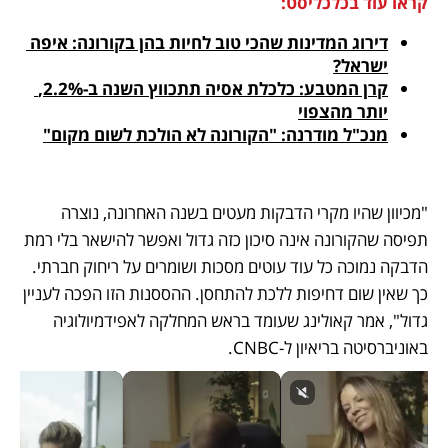
קראו עוד בכלכליסט:
דירוג המדינות שהכי טוב לחיות בהן בקורונה: איפה 
ישראל?
קרן המטבע: כלכלת אסיה תתכווץ השנה ב-2.2%, 
יותר מהצפוי
מנכ"ל מודרנה: "הקורונה לא הולכת לשום מקום"
"מכיוון שהיו מקרי הדבקות מעטים בשנה האחרונה, נוצרה 
תפיסה שהקורונה אינה סיכון כזה גדול ואפשר להישאר בלי רמת 
הדבקה נמוכה כל עוד עוטים מסכות ושומרים על ריחוק חברתי. 
כך שאין שום דחיפות ללכת להתחסן. ההססנות הזו הפכה לעניין 
גדול", אמר קאולינג שעומד בראש המחלקה לאפידמיולוגיה 
באוניברסיטה בריאיון ל-CNBC. 