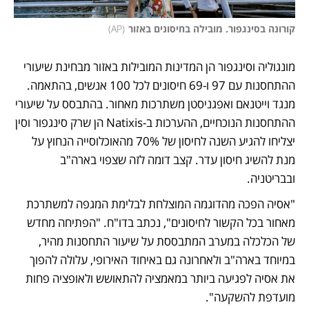
קורונה בסינגפור. מובילה בחיסונים באזור
(
AP
)
מונגוליה וסינגפור הן המדינות המובילות באזור מבחינת שיעורי 
ההתחסנות עם 97 ו-69 חיסונים לכל 100 אנשים, בהתאמה. 
מנגד וייטנאם ואפגניסטן משתרכות מאחור. בהתבסס על שיעורי 
ההתחסנות הנוכחיים, ההערכות ב-Natixis הן שרק סינגפור וסין 
יצליחו להגיע השנה לחיסון של 70% מהאוכלוסייה הנחוץ על 
מנת להשיג חיסון עדר. קצב דומה לזה שצפוי בארה"ב 
ובבריטניה. 
"אסיה הפכה מהדוגמה המוצלחת לבלימת המגפה למשתרכת 
מאחור בכל הקשור לחיסונים", נכתב בדו"ח. "הפתיחה מחדש 
של הכלכלה במערב המתבססת על שיעור התחסנות מהיר, 
במיוחד בארה"ב ולאחרונה גם באיחוד האירופי, עלולה להפוך 
את אסיה לפגיעה ביותר במאמציה להתאושש ולאופציה פחות 
מועדפת להשקעה". 