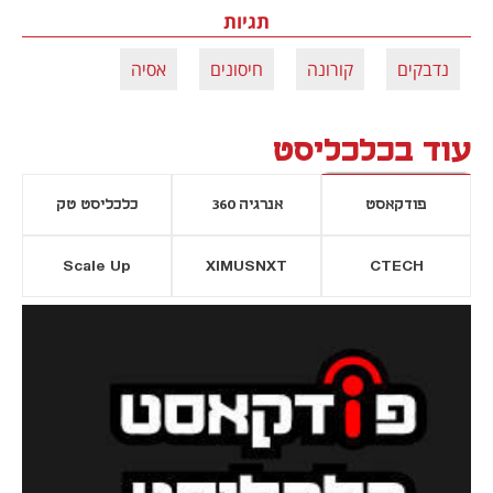
תגיות
נדבקים
קורונה
חיסונים
אסיה
עוד בכלכליסט
פודקאסט
אנרגיה 360
כלכליסט טק
Scale Up
XIMUSNXT
CTECH
יסייה חדשה
נפתח בכרטיסייה חדשה