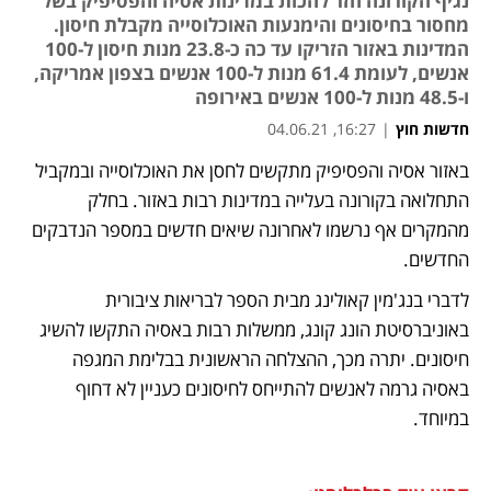
נגיף הקורונה חזר להכות במדינות אסיה והפסיפיק בשל
מחסור בחיסונים והימנעות האוכלוסייה מקבלת חיסון.
המדינות באזור הזריקו עד כה כ-23.8 מנות חיסון ל-100
אנשים, לעומת 61.4 מנות ל-100 אנשים בצפון אמריקה,
ו-48.5 מנות ל-100 אנשים באירופה
חדשות חוץ
|
16:27, 04.06.21
באזור אסיה והפסיפיק מתקשים לחסן את האוכלוסייה ובמקביל 
נפתח בכרטיסייה חדשה
נפתח בכרטיסייה חדשה
נפתח בכרטיסייה חדשה
התחלואה בקורונה בעלייה במדינות רבות באזור. בחלק 
מהמקרים אף נרשמו לאחרונה שיאים חדשים במספר הנדבקים 
החדשים. 
לדברי בנג'מין קאולינג מבית הספר לבריאות ציבורית 
באוניברסיטת הונג קונג, ממשלות רבות באסיה התקשו להשיג 
חיסונים. יתרה מכך, ההצלחה הראשונית בבלימת המגפה 
באסיה גרמה לאנשים להתייחס לחיסונים כעניין לא דחוף 
במיוחד. 