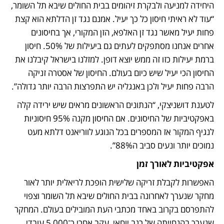
היחידה למניעה ולבקרת זיהומים בבית החולים שיבא תל השומר, 
“עוד לא ראיתי חיסון כל כך יעיל. אמנם נגד זן הדלתא הוא קצת 
פחות יעיל מאשר נגד זן האלפא, הזן המקורי, אך בחיסונים 
אחרים אנחנו מסתפקים לעתים גם ביעילות של 50%. חיסון 
ברמת יעילות כזו זה ממש יוצא דופן. למזלנו בישראל קיבלנו את 
החיסון הכי יעיל שיש כיום בעולם. החיסון של אסטרה זניקה 
הרבה פחות יעיל ולכן באנגליה יש התפרצות הרבה יותר גדולה”.
לטענת דושניצקי, “הנתונים הראשונים מראים שיש ירידה קלה 
באפקטיביות של החיסונים. אם החיסון מקנה 95% חיסוניות 
לנגיף המקור אז המספרים בכל הנוגע לווריאנט דלתא מעט 
נמוכים יותר ונעים סביב ה88%”.
אפקטיביות לאורך זמן
האפשרות לקבלת זריקה שלישית הופכת לריאלית יותר לאור 
מחקר שנערך לאחרונה בבית החולים שיבא תל השומר וצפוי 
להתפרסם בקרוב באחד מכתבי העת המובילים בעולם. המחקר 
שנערך בהנחייתה של רגב יוחאי, עקב אחרי כ־5,000 עובדי 