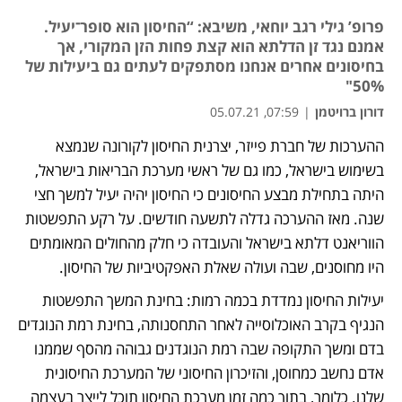
פרופ’ גילי רגב יוחאי, משיבא: “החיסון הוא סופר־יעיל.
אמנם נגד זן הדלתא הוא קצת פחות הזן המקורי, אך
בחיסונים אחרים אנחנו מסתפקים לעתים גם ביעילות של
50%"
דורון ברויטמן
|
07:59, 05.07.21
ההערכות של חברת פייזר, יצרנית החיסון לקורונה שנמצא 
בשימוש בישראל, כמו גם של ראשי מערכת הבריאות בישראל, 
היתה בתחילת מבצע החיסונים כי החיסון יהיה יעיל למשך חצי 
שנה. מאז ההערכה גדלה לתשעה חודשים. על רקע התפשטות 
הווריאנט דלתא בישראל והעובדה כי חלק מהחולים המאומתים 
היו מחוסנים, שבה ועולה שאלת האפקטיביות של החיסון. 
יעילות החיסון נמדדת בכמה רמות: בחינת המשך התפשטות 
הנגיף בקרב האוכלוסייה לאחר התחסנותה, בחינת רמת הנוגדים 
בדם ומשך התקופה שבה רמת הנוגדנים גבוהה מהסף שממנו 
אדם נחשב כמחוסן, והזיכרון החיסוני של המערכת החיסונית 
שלנו. כלומר, בתוך כמה זמן מערכת החיסון תוכל לייצר בעצמה 