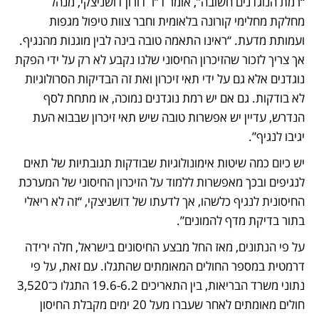
“רמת הנוגדנים חשובה”, אומר ד”ר דורון דושניצקי, מנהל 
מחלקת מחלימי קורונה בלאומית וחבר צוות טיפול מגפות 
ועמותת מדעת. “ראינו התאמה טובה בינה לבין מוגנות מהנגיף. 
אך צריך לזכור שהזיכרון החיסוני שלנו נקבע לא רק על ידי הפקת 
נוגדנים אלא גם על ידי תאי זיכרון ואת זה הבדיקות הסרולוגיות 
לא בודקות. גם אם יש רמת נוגדנים נמוכה, או מתחת לסף 
הנדרש, עדיין יש אפשרות טובה שיש תאי זיכרון שבבוא העת 
יגיבו לנגיף”. 
יש כיום כמה שיטות אימונולוגיות שבודקות תגובתיות של תאים 
לנגיפים ובכך מאפשרות ללמוד על הזיכרון החיסוני של המערכת 
החיסונית לנגיף כלשהו, אך לדעתו של דושניצקי, “זה לא ריאלי 
בתור בדיקת מדף להמונים”.
על פי הנתונים, מאז החל מבצע החיסונים בישראל, חלה ירידה 
דרמטית במספר החולים המאומתים שהתגלו. עם זאת, על פי 
נתוני משרד הבריאות, בין התאריכים 19.6-6.2 התגלו כ־3,520 
חולים מאומתים לאחר שעברו מעל 20 ימים מקבלת החיסון 