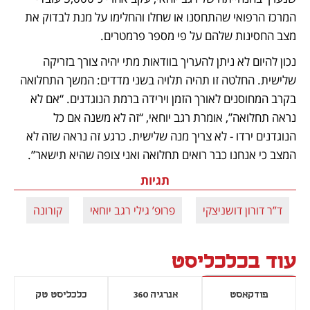
המרכז הרפואי שהתחסנו או שחלו והחלימו על מנת לבדוק את 
מצב החסינות שלהם על פי מספר פרמטרים. 
נכון להיום לא ניתן להעריך בוודאות מתי יהיה צורך בזריקה 
שלישית. החלטה זו תהיה תלויה בשני מדדים: המשך התחלואה 
בקרב המחוסנים לאורך הזמן וירידה ברמת הנוגדנים. “אם לא 
נראה תחלואה”, אומרת רגב יוחאי, “זה לא משנה אם כל 
הנוגדנים ירדו - לא צריך מנה שלישית. כרגע זה נראה שזה לא 
המצב כי אנחנו כבר רואים תחלואה ואני צופה שהיא תישאר”.
תגיות
ד”ר דורון דושניצקי
פרופ’ גילי רגב יוחאי
קורונה
עוד בכלכליסט
פודקאסט
אנרגיה 360
כלכליסט טק