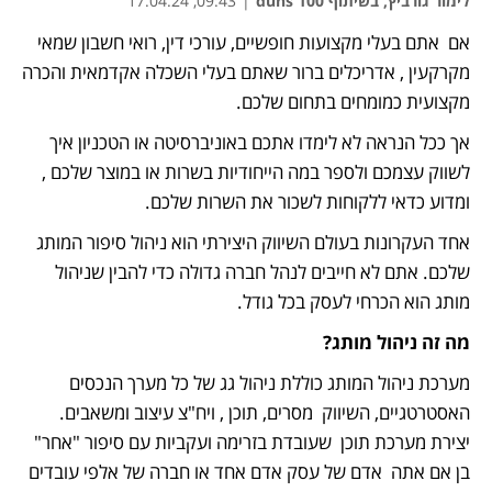
לימור גורביץ, בשיתוף duns 100
|
09:43, 17.04.24
אם  אתם בעלי מקצועות חופשיים, עורכי דין, רואי חשבון שמאי 
נפתח בכרטיסייה חדשה
מקרקעין , אדריכלים ברור שאתם בעלי השכלה אקדמאית והכרה 
מקצועית כמומחים בתחום שלכם.
אך ככל הנראה לא לימדו אתכם באוניברסיטה או הטכניון איך 
לשווק עצמכם ולספר במה הייחודיות בשרות או במוצר שלכם , 
ומדוע כדאי ללקוחות לשכור את השרות שלכם.
אחד העקרונות בעולם השיווק היצירתי הוא ניהול סיפור המותג 
שלכם. אתם לא חייבים לנהל חברה גדולה כדי להבין שניהול 
מותג הוא הכרחי לעסק בכל גודל. 
מה זה ניהול מותג?
מערכת ניהול המותג כוללת ניהול גג של כל מערך הנכסים 
האסטרטגיים, השיווק  מסרים, תוכן , ויח"צ עיצוב ומשאבים. 
יצירת מערכת תוכן  שעובדת בזרימה ועקביות עם סיפור "אחר" 
בן אם אתה  אדם של עסק אדם אחד או חברה של אלפי עובדים 