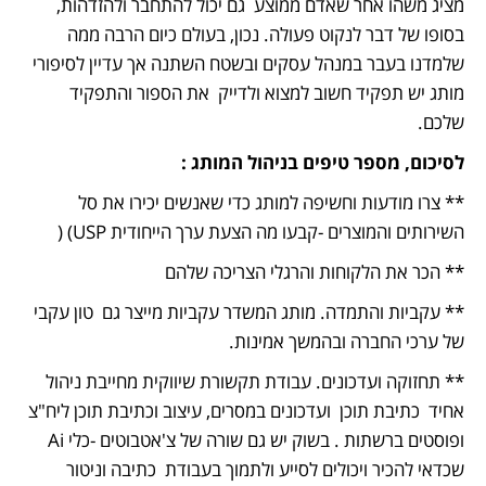
מציג משהו אחר שאדם ממוצע  גם יכול להתחבר ולהזדהות, 
בסופו של דבר לנקוט פעולה. נכון, בעולם כיום הרבה ממה 
שלמדנו בעבר במנהל עסקים ובשטח השתנה אך עדיין לסיפורי 
מותג יש תפקיד חשוב למצוא ולדייק  את הספור והתפקיד 
שלכם.
לסיכום, מספר טיפים בניהול המותג :
** צרו מודעות וחשיפה למותג כדי שאנשים יכירו את סל 
השירותים והמוצרים -קבעו מה הצעת ערך הייחודית USP) (
** הכר את הלקוחות והרגלי הצריכה שלהם 
** עקביות והתמדה. מותג המשדר עקביות מייצר גם  טון עקבי 
של ערכי החברה ובהמשך אמינות.
** תחזוקה ועדכונים. עבודת תקשורת שיווקית מחייבת ניהול 
אחיד  כתיבת תוכן  ועדכונים במסרים, עיצוב וכתיבת תוכן ליח"צ 
ופוסטים ברשתות . בשוק יש גם שורה של צ'אטבוטים -כלי Ai  
שכדאי להכיר ויכולים לסייע ולתמוך בעבודת  כתיבה וניטור 