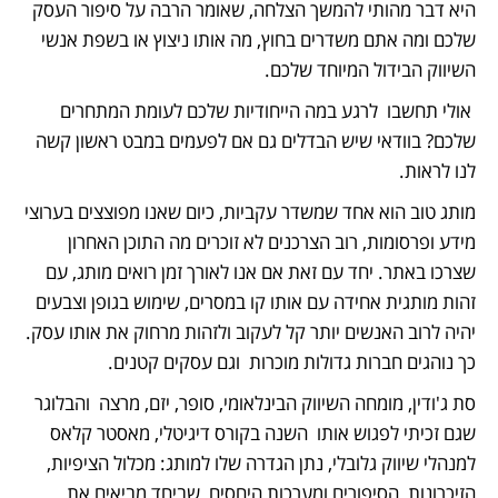
היא דבר מהותי להמשך הצלחה, שאומר הרבה על סיפור העסק 
שלכם ומה אתם משדרים בחוץ, מה אותו ניצוץ או בשפת אנשי 
השיווק הבידול המיוחד שלכם.
 אולי תחשבו  לרגע במה הייחודיות שלכם לעומת המתחרים 
שלכם? בוודאי שיש הבדלים גם אם לפעמים במבט ראשון קשה 
לנו לראות. 
מותג טוב הוא אחד שמשדר עקביות, כיום שאנו מפוצצים בערוצי 
מידע ופרסומות, רוב הצרכנים לא זוכרים מה התוכן האחרון 
שצרכו באתר. יחד עם זאת אם אנו לאורך זמן רואים מותג, עם 
זהות מותגית אחידה עם אותו קו במסרים, שימוש בגופן וצבעים 
יהיה לרוב האנשים יותר קל לעקוב ולזהות מרחוק את אותו עסק. 
כך נוהגים חברות גדולות מוכרות  וגם עסקים קטנים.
סת ג'ודין, מומחה השיווק הבינלאומי, סופר, יזם, מרצה  והבלוגר 
שגם זכיתי לפגוש אותו  השנה בקורס דיגיטלי, מאסטר קלאס 
למנהלי שיווק גלובלי, נתן הגדרה שלו למותג: מכלול הציפיות, 
הזיכרונות, הסיפורים ומערכות היחסים  שביחד מביאים את 