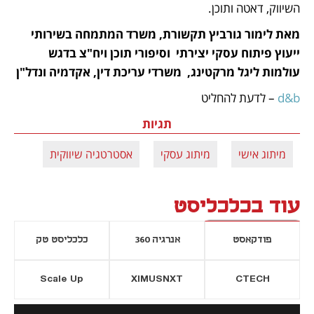
השיווק, דאטה ותוכן.
מאת לימור גורביץ תקשורת, משרד המתמחה בשירותי 
ייעוץ פיתוח עסקי יצירתי  וסיפורי תוכן ויח"צ בדגש 
עולמות ליגל מרקטינג,  משרדי עריכת דין, אקדמיה ונדל"ן 
d&b 
– לדעת להחליט
תגיות
מיתוג אישי
מיתוג עסקי
אסטרטגיה שיווקית
עוד בכלכליסט
פודקאסט
אנרגיה 360
כלכליסט טק
Scale Up
XIMUSNXT
CTECH
יסייה חדשה
נפתח בכרטיסייה חדשה