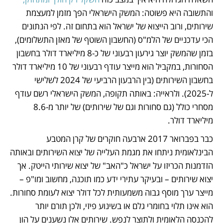
והתשובה היא פשוטה: המשק הישראלי הפך מזמן למעצמת 
שירותים, ורוב הייצוא של ישראל הוא בתחום זה. לפי הנתונים 
הכי עדכניים של הלמ"ס (החשבון השוטף של מאזן התשלומים), 
בזמן שהמשק יוצר גירעון רבעוני של כ-8 מיליארד דולר בחשבון 
הסחורות, במקביל הוא מייצר עודף רבעוני של 10 מיליארד דולר 
בחשבון השירותים (בין הרבעון הרביעי של 2024 לשלישי 
ל-2025). ולראייה: באותה תקופה, המשק הישראלי רשם עודף 
מסחרי כולל (גם סחורות וגם של שירותים) של יותר מ-8.6 
מיליארד דולר. 
כבר בפברואר 2017 ארבעה חוקרים של קרן המטבע 
הבינלאומית ניתחו את מגמת העלייה של יצוא השירותים ובאותה 
הזדמנות הכריזו על ישראל כ"האב" של יצוא שירותי הייטק. אך 
יצוא שירותים – ובעיקר עתירי ידע כמו תוכנה, מחשוב ומו"פ – 
מייצר ערך מוסף גבוה משמעותית לכל דולר יצוא לעומת סחורות. 
הוא אינו תלוי בחומרי גלם או בשינוע פיזי, ולכן תורם יותר 
להכנסה הלאומית ולתוצר לנפש. שירותים אלו נשענים על הון 