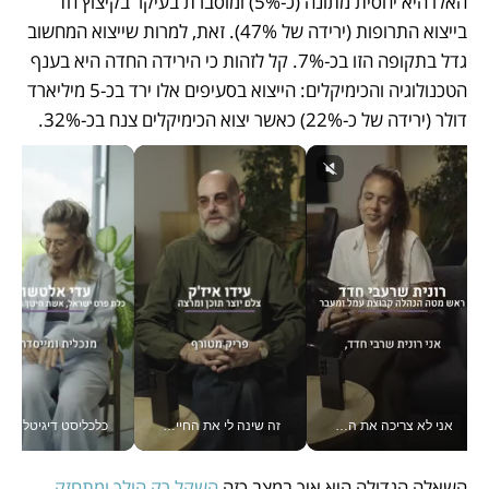
האלו היא יחסית מתונה (כ-5%) ומוסברת בעיקר בקיצוץ חד 
בייצוא התרופות (ירידה של 47%). זאת, למרות שייצוא המחשוב 
גדל בתקופה הזו בכ-7%. קל לזהות כי הירידה החדה היא בענף 
הטכנולוגיה והכימיקלים: הייצוא בסעיפים אלו ירד בכ-5 מיליארד 
דולר (ירידה של כ-22%) כאשר יצוא הכימיקלים צנח בכ-32%.   
אני לא צריכה את המשרד: רונית שרעבי-חדד מנהלת ארגון של 30000 עובדים מכל מקום_v
זה שינה לי את החיים: איך עידו איז'ק הופך את הסמארטפון לכלי צילום מקצועי_v
כלכליסט דיגיטל
השאלה הגדולה היא איך במצב כזה 
השקל רק הולך ומתחזק
,