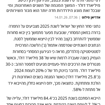
לפי נתוני הלמ"ס לשנת 2025, הגירעון זינק לכ-30
מיליארד דולר - המשך המגמה של השנים האחרונות; ומי
שבכל זאת מונע הידרדרות חדה יותר הוא מגזר השירותים
אדריאן פילוט
|
07:36, 14.01.26
נתוני סחר החוץ של ישראל לשנת 2025 מצביעים על החמרה 
נפתח בכרטיסייה חדשה
נפתח בכרטיסייה חדשה
ברורה במאזן המסחרי, שנובעת מפער מתמשך בין יבוא סחורות 
שממשיך להתרחב בקצב מהיר לבין הייצוא שממשיך לסגת. 
הנתונים השנתיים שפרסמה אתמול (ג') הלשכה המרכזית 
לסטטיסטיקה (הלמ"ס), מראה כי הגירעון המסחרי בסחורות 
העמיק בשנה שעברה לרמות שיא של 38 מיליארד דולר, וכאשר 
מנטרלים את הרכיבים החד-פעמיים מגיעים למספר הזהב: כ-30 
מיליארד דולר. מדובר בזינוק חד של כ-20% לעומת 2024 
(כ־25.8 מיליארד דולר) כאשר המגמה בשנים האחרונות רק 
הולכת ומתחזקת. כתוצאה מכך, יחס הייצוא כחלק מהייבוא ירד 
אל מתחת ל-58%. 
הייבוא הסתכם בשנת 2025 בכ־84.4 מיליארד דולר, עלייה של 
כ־7.2% לעומת השנה הקודמת, והיא אינה מרוכזת בסעיף אחד 