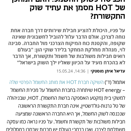
של HOT מסמן את עתיד שוק
התקשורת?
על פניו, היכולת להציע חבילת שירותים דרך חברה אחת
נוחה לצרכן. אולם הדבר עלול להוביל לחשבונית שאינה
שקופה, והקטנת כוח המיקוח הצרכני מול החברה. סבינה
לוי, מנהלת מחלקת המחקר בלידר שוקי הון: "בעולם
רואים חבילות משולבות של חשמל ותקשורת, אך הדבר
לא בהכרח מעיד על הכיוון שאליו ילך השוק בישראל"
עדיאל איתן מוסטקי
|
14:36, 15.05.24
אתמול (ד') 
השיקה חברת HOT את מותג החשמל הפרטי שלה 
נפתח בכרטיסייה חדשה
נפתח בכרטיסייה חדשה
– HOT energy שיתחרה בחברת החשמל על מכירת החשמל 
למשקי בית (מקטע האספקה ברשת החשמל). HOT, שבניהולה 
של טל גרנות-גולדשטיין, אינה חברת התקשורת הראשונה 
שנכנסה לשוק החשמל, אך היא החברה הראשונה שמציעה 
חבילות משולבות של תקשורת וחשמל. על פניו נראה כמו עסקה 
משתלמת לצרכן, ואכן ברחבי העולם יש חברות שבחרו במסלולים 