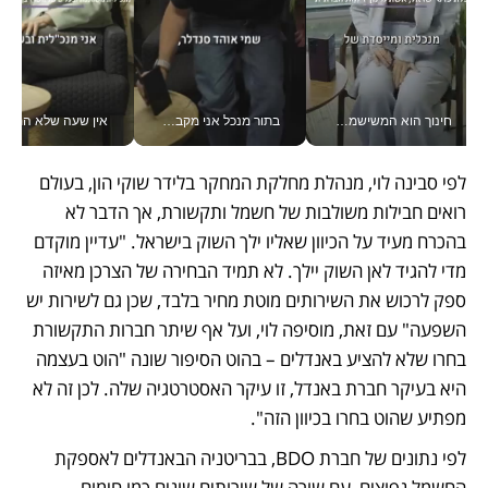
חינוך הוא המשישמה של החיים שלי - V
בתור מנכל אני מקבל מאות החלטות ביום, וה- Galaxy Z Fold8 Ultra עוזר לי לחתוך אותן מהר יותר_v
אין שעה שלא התעסקתי במשבר - טל אלכסנדרוביץ’ שגב מנהלת משברים
לפי סבינה לוי, מנהלת מחלקת המחקר בלידר שוקי הון, בעולם 
רואים חבילות משולבות של חשמל ותקשורת, אך הדבר לא 
בהכרח מעיד על הכיוון שאליו ילך השוק בישראל. "עדיין מוקדם 
מדי להגיד לאן השוק יילך. לא תמיד הבחירה של הצרכן מאיזה 
ספק לרכוש את השירותים מוטת מחיר בלבד, שכן גם לשירות יש 
השפעה" עם זאת, מוסיפה לוי, ועל אף שיתר חברות התקשורת 
בחרו שלא להציע באנדלים – בהוט הסיפור שונה "הוט בעצמה 
היא בעיקר חברת באנדל, זו עיקר האסטרטגיה שלה. לכן זה לא 
מפתיע שהוט בחרו בכיוון הזה".
לפי נתונים של חברת BDO, בבריטניה הבאנדלים לאספקת 
החשמל נפוצים, עם שורה של שירותים שונים כמו חימום 