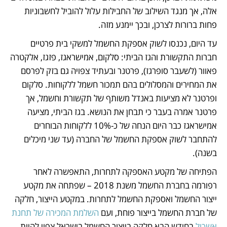
אלה, אך מנגד השילוב של החבילות עלול להוביל לחשבוניות 
פחות ברורות לצרכן, ובכך יימנע מזה. 
עד היום, נכנסו לשוק אספקת החשמל למשקי בית פרטיים 
חברות התקשורת והגז הביתי: סלקום, אמישראגז, פזגז, אלקטרה 
פאוור (לשעבר סופרגז), פרטנר ובעתיד צפויה גם בזק לפרסם 
את המחירים והמסלולים בהם תמכור חשמל ללקוחות. סלקום 
ופרטנר לא מציעות באנדל משותף של תקשורת וחשמל, אך 
פרטנר אמרה בעבר כי תבחן את הנושא. בגז הביתי, מציעה 
אמישראגז כבר היום הנחה של כ-10% ללקוחות הבוחרים 
להתחבר לשוק אספקת החשמל של החברה (עד שני מיכלים 
בשנה).
הפתיחה של מקטע האספקה לתחרות, התאפשרה לאחר 
רפורמה בחברת החשמל משנת 2018 – שפתחה את מקטע 
ייצור החשמל ואספקת החשמל לתחרות. במקטע הייצור, חלקה 
של חברת החשמל בייצור פוחת, ועם 
השלמת המכירה של תחנת 
אשכול 
בחודש הבא חלקה בייצור החשמל בישראל צפוי להיות 