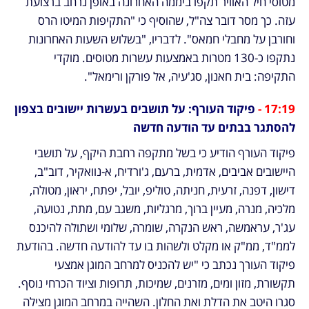
מטוסי חיל האוויר תקפו ביממה האחרונה באופן נרחב ברצועת 
עזה. כך מסר דובר צה"ל, שהוסיף כי "התקיפות המיטו הרס 
וחורבן על מחבלי חמאס". לדבריו, "בשלוש השעות האחרונות 
נתקפו כ-130 מטרות באמצעות עשרות מטוסים. מוקדי 
התקיפה: בית חאנון, סג'עיה, אל פורקן ורימאל".
17:19 - 
פיקוד העורף: על תושבים בעשרות יישובים בצפון 
להסתגר בבתים עד הודעה חדשה
פיקוד העורף הודיע כי בשל מתקפה רחבת היקף, על תושבי 
היישובים אביבים, אדמית, ברעם, ג'ורדיח, א-נוואקיר, דוב"ב, 
דישון, דפנה, זרעית, חניתה, טוליפ, יובל, יפתח, יראון, מטולה, 
מלכיה, מנרה, מעיין ברוך, מרגליות, משגב עם, מתת, נטועה, 
עג'ר, עראמשה, ראש הנקרה, שומרה, שלומי ושתולה להיכנס 
לממ"ד, ממ"ק או מקלט ולשהות בו עד להודעה חדשה. בהודעת 
פיקוד העורך נכתב כי "יש להכניס למרחב המוגן אמצעי 
תקשורת, מזון ומים, מזרנים, שמיכות, תרופות וציוד הכרחי נוסף. 
סגרו היטב את הדלת ואת החלון. השהייה במרחב המוגן מצילה 