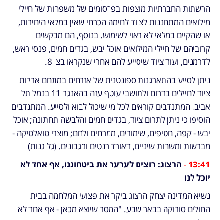
הרשתות החברתיות מוצפות בפרסומים של משפחות של חיילי 
מילואים המתחננות לציוד לחימה הכרחי שאין במלאי היחידות, 
או שהקיים במלאי לא ראוי לשימוש. בנוסף, הם מבקשים 
קרוביהם של חיילי המילואים אוכל יבש, בגדים חמים, פנסי ראש, 
לדרמנים, ועוד ציוד שיסייע להם אחרי שנקראו בצו 8.
ניתן לסייע בהתארגנות ספונטנית של אזרחים במתחם אריזות 
ציוד לחיילים בדרום ולתושבי עוטף עזה בהאנגר 11 בנמל תל 
אביב. המתנדבים קוראים לכל מי שיכול לבוא ולסייע. המתנדבים 
הוסיפו כי ניתן לתרום ציוד, בגדים חמים והלבשה תחתונה; אוכל 
יבש - קפה, חטיפים, שימורים, ממרחים ולחם; מוצרי טואלטיקה - 
מברשות ומשחות שיניים, דאורדורנטים ומגבונים. (גל גנות)
13:41 - 
הרצוג: רוצים לערער את ביטחוננו, אף אחד לא 
יוכל לנו
נשיא המדינה יצחק הרצוג ביקר את פצועי המלחמה בבית 
החולים סורוקה בבאר שבע. "המסר שיוצא מכאן - אף אחד לא 