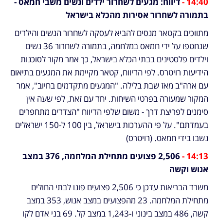
14:40 - 
דיווח: מגעים לשחרור ילדים ונשים משבי חמאס - 
בתמורה לשחרור אסירות מהכלא בישראל
מתווכים בקטאר מנסים להביא לעסקה לשחרור הנשים והילדים 
שנחטפו על ידי חמאס במלחמה, בתמורה לשחרור 36 נשים 
וילדים פלסטינים בבתי הכלא בישראל, כך אמר מקור לסוכנות 
הידיעות רויטרס. לפי הדיווח, קטאר מקיימת את המגעים בתיאום 
עם ארה"ב מאז שבת בלילה. "המגעים מתקדמים בחיוב", אמר 
המקור שמעורה בפרטי השיחות. יחד עם זאת, לפי שעה אין 
סימנים לפריצת דרך - משום שלפי הדיווח "הצדדים מתחפרים 
בעמדתם". על פי ההערכות בישראל, בין 100 ל-150 ישראלים 
נשבו בידי חמאס. (רויטרס)
14:13 - 
2,506 פצועים מתחילת המלחמה, 376 במצב 
אנוש וקשה
משרד הבריאות עדכן כי 2,506 פצועים פונו לבתי החולים 
מתחילת המלחמה. 23 מהפצועים במצב אנוש, 353 במצב 
קשה, 486 במצב בינוני ו-1,243 במצב קל. 69 בני אדם לקו 