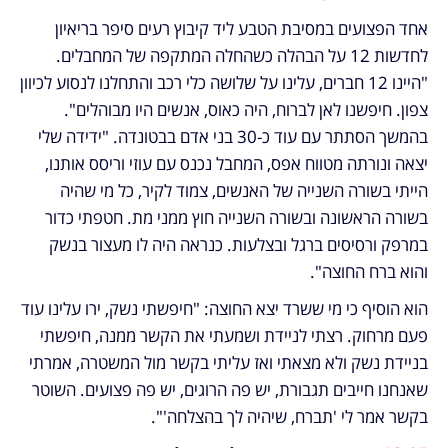
אחד הפצועים במסיבת הטבע ליד קיבוץ רעים סיפר בריאיון 
לחדשות 12 על הבהלה כשהחלה המתקפה של המחבלים. 
"היינו 12 חברים, עלינו על שלושה כלי רכב והתחלנו לנסוע לכיוון 
צפון. חיפשנו לאן לברוח, היה כאוס, אנשים היו מבוהלים". 
בהמשך הסתתר עם עוד כ-30 בני אדם בבטונדה. "ידידה שלי 
יצאה ונורתה מטווח אפס, המחבל נכנס עם עוזי וריסס אותנו, 
הייתי בשורה השנייה של האנשים, צמוד לקיר, כל מי שהיה 
בשורה הראשונה ובשורה השנייה חוץ ממני מת. חטפתי כדור 
במרפק ורסיסים ברגל ובצלעות. כנראה היה לו מעצור בנשק 
והוא ברח החוצה".
הוא הוסיף כי מי ששרד יצא החוצה: "חיפשתי נשק, ירו עלינו עוד 
פעם מרחוק. רצתי לניידת ושמעתי את הקשר ממנה, חיפשתי 
בניידת נשק ולא מצאתי ואז עליתי בקשר מול המשטרה, אמרתי 
שאנחנו חייבים תגבורת, יש פה הרוגים, יש פה פצועים. השוטר 
בקשר אמר לי 'תברח, שיהיה לך בהצלחה'".