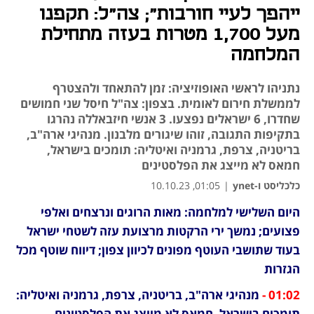
ייהפך לעיי חורבות"; צה"ל: תקפנו
מעל 1,700 מטרות בעזה מתחילת
המלחמה
נתניהו לראשי האופוזיציה: זמן להתאחד ולהצטרף
לממשלת חירום לאומית. בצפון: צה"ל חיסל שני חמושים
שחדרו, 6 ישראלים נפצעו. 3 אנשי חיזבאללה נהרגו
בתקיפות התגובה, זוהו שיגורים מלבנון. מנהיגי ארה"ב,
בריטניה, צרפת, גרמניה ואיטליה: תומכים בישראל,
חמאס לא מייצג את הפלסטינים
כלכליסט ו-ynet
|
01:05, 10.10.23
היום השלישי למלחמה: מאות הרוגים ונרצחים ואלפי 
נפתח בכרטיסייה חדשה
נפתח בכרטיסייה חדשה
פצועים; נמשך ירי הרקטות מרצועת עזה לשטחי ישראל 
בעוד שתושבי העוטף מפונים לכיוון צפון; דיווח שוטף מכל 
הגזרות
01:02 -
 מנהיגי ארה"ב, בריטניה, צרפת, גרמניה ואיטליה: 
תומכים בישראל, חמאס לא מייצג את הפלסטינים