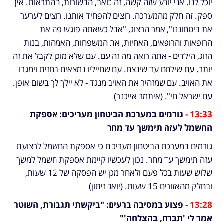
יוכל לנו. אני יודע שזה קשה, זה כואב, הבשורות, ההתראות. אין 
ספק. זה חלק מהמערכה. רוצים להפחיד אותנו. רוצים לערער 
את ביטחוננו", אמר הרצוג, "אבל כשאתה פוגש פה את 
הרופאות והרופאים, האחיות, את המשפחות, האמהות, בנות 
הזוג, הילדים - אתה רואה מה זה עם. עם שלא מוכן לקבל את זה 
יותר. עם שילחם עד שינצח. עם שחייליו נמצאים בחזית וימגרו 
את האויב. עם שמזהיר את האויב מנגד - לא יילך לך בשום אופן. 
עם ישראל חי". (איתמר אייכנר)
13:33 - 
גורמים במערכת הביטחון מעריכים: אספקת 
החשמל לעזה תימשך עד מחר
גורמים במערכת הביטחון מעריכים כי אספקת החשמל לרצועת 
עזה תימשך עד מחר. נכון לעכשיו קיימת אספקת חשמל למשך 
שלוש שעות בכל פעם ולאחר מכן יש הפסקה של 12 שעות, 
ובחלק מהאזורים 15 שעות. (יואב זיתון)
13:28 - 
פצוע במסיבה ברעים: "ביקשתי תגבורת, השוטר 
אמר לי 'תברח, בהצלחה'"