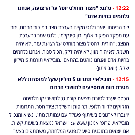
12:22 - 
גלנט: "מצור מוחלט יוטל על הרצועה, אנחנו 
נלחמים בחיות אדם"
שר הביטחון יואב גלנט מקיים הערכת מצב בפיקוד הדרום, יחד 
עם מפקד הפיקוד אלוף ירון פינקלמן. גלנט אמר בהערכת 
המצב: "הוריתי להטיל מצור מוחלט על רצועת עזה. לא יהיה 
חשמל, לא יהיה מזון, לא יהיה דלק, הכול סגור. אנחנו נלחמים 
בחיות אדם ואנחנו נוהגים בהתאם".מובילאיי תורמת 5 מיליון 
שקל. (יואב זיתון)
12:15 - 
מובילאיי תתרום 5 מיליון שקל למוסדות ללא 
מטרת רווח שמסייעים לתושבי הדרום  
הכסף יועבר לטובת מציאת קורת גג לתושבי קו הלחימה 
הזקוקים לדיור חלופי, תרופות והשלמת ציוד חסר. התרומות 
יועברו לארגונים בשיתוף פעולה עם עמותת מתן.  נשיא ומנכ"ל 
מובילאיי, פרופ' אמנון שעשוע: "ישראל נמצאת בשעות קשות. 
אנו יוצאים בתוכנית סיוע לנפגעי המלחמה, משתתפים בצער 