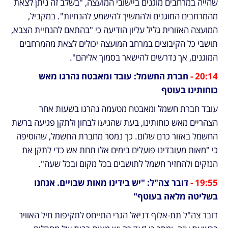
שהייה במרחבים מוגנים ביישובי המועצה, "בשלב זה ניתן לצאת 
מהמרחבים המוגנים ולהמשיך להישמע להנחיות". במקביל, 
המועצה האזורית גליל עליון הודיעה כי "בהתאם להנחיית הצבא, 
תושבי כל הקיבוצים במרחב המועצה יכולים לצאת מהמרחבים 
המוגנים, אך נדרשים להישאר בסמוך אליהם".
20:14 - 
חברת החשמל: עובד ומאבטח נהרגו מאש 
כוחותינו בעוטף
עובד חברת חשמל ומאבטח מטעמה נהרגו בשעות אחר 
הצהריים מאש כוחותינו, בעת שהגיעו לבחון ולתקן פגיעה ברשת 
החשמל באזור כרם שלום. כך נמסר מחברת החשמל, שהוסיפה 
כי "מאות מעובדינו פועלים בימים אלו תחת אש כדי לתקן את 
הנזקים ולהחזיר חשמל לתושבים בכל מקום ובכל שעה".
19:55 -
 דובר צה"ל: "יש בידינו מאות שבויים. אנחנו 
בשליטה מלאה בעוטף"
דובר צה"ל תת-אלוף דניאל הגרי התייחס לתקיפות חיל האוויר 