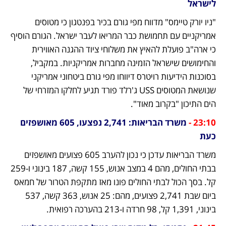
לישראל
"ניו יורק טיימס" מדווח מפי גורם בכיר בפנטגון כי מטוסים 
אמריקניים עם תחמושת כבר המריאו לעבר ישראל. הגורם הוסיף 
כי ארה"ב פועלת להאיץ את משלוחי ציוד ההגנה האווירית 
והחימושים שישראל הזמינה מחברות אמריקניות. במקביל, 
בסוכנות הידיעות רויטרס דיווחו מפי גורם ביטחוני אמריקני 
שנושאת המטוסים USS ג'רלד פורד תגיע לחלקו המזרחי של 
הים התיכון "בקרוב מאוד".
23:10 -
משרד הבריאות: 2,741 נפצעו, 605 מאושפזים 
כעת
משרד הבריאות עדכן כי נכון להערב 605 פצועים מאושפזים 
בבתי החולים, מהם 4 במצב אנוש, 155 קשה, 187 בינוני ו-259 
קל. בסך הכול לבתי החולים פונו מאז מתקפת הטרור של חמאס 
ביום שבת 2,741 פצועים, מהם: 25 אנוש, 363 קשה, 537 
בינוני, 1,391 קל, 98 חרדה ו-213 בהערכה רפואית.