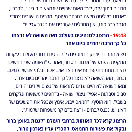
ברצועת עזה, ומסר כי "עד כה יש מאות רבות של מחבלים 
הרוגים בתוך עזה, לצד מאות שבויים שנמצאים בידינו". לדבריו, 
"אנחנו בשליטה מלאה במרחב העוטף. מרבית היישובים צמודי 
הגדר כבר פונו, ואין מחבלים שעוברים את הגדר עכשיו".
19:43 - 
הרצוג למנהיגים בעולם: מאז השואה לא נרצחו 
כל כך הרבה יהודים ביום אחד
נשיא המדינה יצחק הרצוג פנה למנהיגים ברחבי העולם בעקבות 
מתקפת הפתע של ארגוני הטרור, ואמר כי "האומה שלי ממשיכה 
להיות תחת מתקפה פראית מצד אויב אכזר ובלתי אנושי. למיטב 
זכרוני, מאז השואה לא נרצחו כל כך הרבה יהודים ביום אחד. 
ומאז השואה לא היינו עדים למראות של נשים וילדים יהודים, 
סבים וסבתות - אפילו ניצולי שואה - נדחפים למשאיות ונלקחים 
בשבי". הוא הוסיף: "חמאס ייבא, אימץ ושכפל את הפשעים של 
דאע"ש, נכנס לבתים - ורצח בדם קר משפחות שלמות".
הרצוג קרא לכל האומות ברחבי העולם "לגנות באופן ברור 
ובקול את פעולות החמאס, להכריז עליו כארגון טרור, 