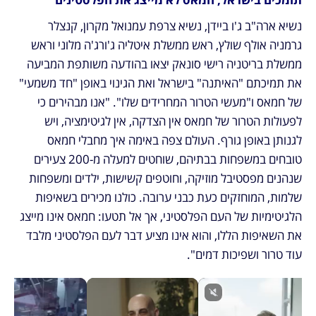
נשיא ארה"ב ג'ו ביידן, נשיא צרפת עמנואל מקרון, קנצלר 
גרמניה אולף שולץ, ראש ממשלת איטליה ג'ורג'ה מלוני וראש 
ממשלת בריטניה רישי סונאק יצאו בהודעה משותפת המביעה 
את תמיכתם "האיתנה" בישראל ואת הגינוי באופן "חד משמעי" 
של חמאס ו"מעשי הטרור המחרידים שלו". "אנו מבהירים כי 
לפעולות הטרור של חמאס אין הצדקה, אין לגיטימציה, ויש 
לגנותן באופן גורף. העולם צפה באימה איך מחבלי חמאס 
טובחים במשפחות בבתיהם, שוחטים למעלה מ-200 צעירים 
שנהנים מפסטיבל מוזיקה, וחוטפים קשישות, ילדים ומשפחות 
שלמות, המוחזקים כעת כבני ערובה. כולנו מכירים בשאיפות 
הלגיטימיות של העם הפלסטיני, אך אל תטעו: חמאס אינו מייצג 
את השאיפות הללו, והוא אינו מציע דבר לעם הפלסטיני מלבד 
עוד טרור ושפיכות דמים".