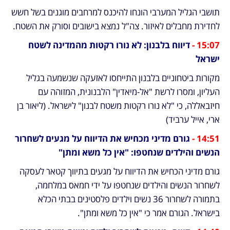
תושבי הגליל המערבי הונחו להיכנס למרחבים מוגנים בשל חשש 
לחדירת מחבלים לאיזור. צה"ל נמצא בישובים וסורק את השטח.
15:07 -
 דיווח בלבנון: לא נורו רקטות מהמדינה לשטח 
ישראל
מקורות ביטחוניים בלבנון התייחסו לאזעקה שנשמעה בגליל 
העליון, ומסרו לרשת "אל-מיאדין" הלבנונית, המזוהה עם 
חיזבאללה, כי "לא נורו רקטות משטח לבנון" לישראל. (ליאור בן 
ארי, אייל ערביד)
14:51 -
 גורם מדיני מכחיש את הדיווח על מגעים לשחרור 
הנשים והילדים שנחטפו: "אין כל משא ומתן"
גורם מדיני הכחיש את הדיווח על מגעים בתיווך קטאר לעסקה 
לשחרור הנשים והילדים שנחטפו על ידי חמאס במלחמה, 
בתמורה לשחרור 36 נשים וילדים פלסטינים בבתי הכלא 
בישראל. הגורם אמר כי "אין כל משא ומתן".