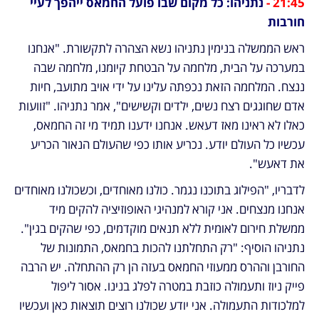
21:45 - 
נתניהו: כל מקום שבו פועל החמאס ייהפך לעיי 
חורבות
ראש הממשלה בנימין נתניהו נשא הצהרה לתקשורת. "אנחנו 
במערכה על הבית, מלחמה על הבטחת קיומנו, מלחמה שבה 
ננצח. המלחמה הזאת נכפתה עלינו על ידי אויב מתועב, חיות 
אדם שחוגגים רצח נשים, ילדים וקשישים", אמר נתניהו. "זוועות 
כאלו לא ראינו מאז דעאש. אנחנו ידענו תמיד מי זה החמאס, 
עכשיו כל העולם יודע. נכריע אותו כפי שהעולם הנאור הכריע 
את דאעש".
לדבריו, "הפילוג בתוכנו נגמר. כולנו מאוחדים, וכשכולנו מאוחדים 
אנחנו מנצחים. אני קורא למנהיגי האופוזיציה להקים מיד 
ממשלת חירום לאומית ללא תנאים מוקדמים, כפי שהקים בגין". 
נתניהו הוסיף: "רק התחלתנו להכות בחמאס, התמונות של 
החורבן וההרס ממעוזי החמאס בעזה הן רק ההתחלה. יש הרבה 
פייק ניוז ותעמולה כוזבת במטרה לפלג בנינו. אסור ליפול 
למלכודות התעמולה. אני יודע שכולנו רוצים תוצאות כאן ועכשיו 