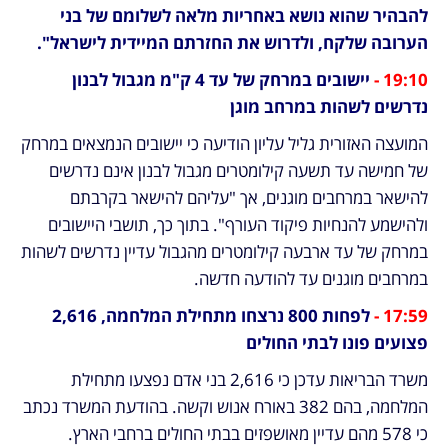
להבהיר שהוא נושא באחריות מלאה לשלומם של בני 
הערובה שלקח, ולדרוש את החזרתם המיידית לישראל".
19:10 -
 יישובים במרחק של עד 4 ק"מ מגבול לבנון 
נדרשים לשהות במרחב מוגן
המועצה האזורית גליל עליון הודיעה כי יישובים הנמצאים במרחק 
של חמישה עד תשעה קילומטרים מגבול לבנון אינם נדרשים 
להישאר במרחבים מוגנים, אך "עליהם להישאר בקרבתם 
ולהישמע להנחיות פיקוד העורף". בתוך כך, תושבי היישובים 
במרחק של עד ארבעה קילומטרים מהגבול עדיין נדרשים לשהות 
במרחבים מוגנים עד להודעה חדשה.
17:59 -
 לפחות 800 נרצחו מתחילת המלחמה, 2,616 
פצועים פונו לבתי החולים
משרד הבריאות עדכן כי 2,616 בני אדם נפצעו מתחילת 
המלחמה, בהם 382 באורח אנוש וקשה. בהודעת המשרד נכתב 
כי 578 מהם עדיין מאושפזים בבתי החולים ברחבי הארץ. 