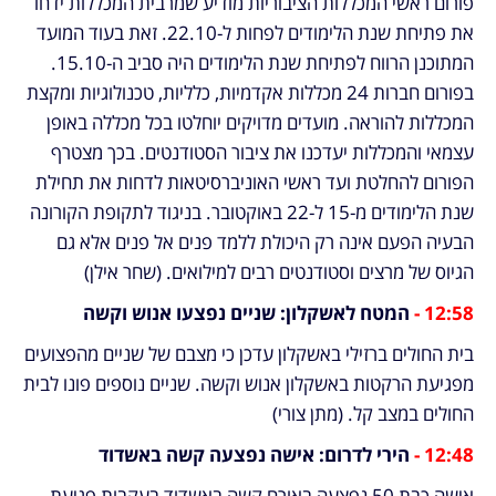
פורום ראשי המכללות הציבוריות מודיע שמרבית המכללות ידחו 
את פתיחת שנת הלימודים לפחות ל-22.10. זאת בעוד המועד 
המתוכנן הרווח לפתיחת שנת הלימודים היה סביב ה-15.10. 
בפורום חברות 24 מכללות אקדמיות, כלליות, טכנולוגיות ומקצת 
המכללות להוראה. מועדים מדויקים יוחלטו בכל מכללה באופן 
עצמאי והמכללות יעדכנו את ציבור הסטודנטים. בכך מצטרף 
הפורום להחלטת ועד ראשי האוניברסיטאות לדחות את תחילת 
שנת הלימודים מ-15 ל-22 באוקטובר. בניגוד לתקופת הקורונה 
הבעיה הפעם אינה רק היכולת ללמד פנים אל פנים אלא גם 
הגיוס של מרצים וסטודנטים רבים למילואים. (שחר אילן)
12:58 - 
המטח לאשקלון: שניים נפצעו אנוש וקשה
בית החולים ברזילי באשקלון עדכן כי מצבם של שניים מהפצועים 
מפגיעת הרקטות באשקלון אנוש וקשה. שניים נוספים פונו לבית 
החולים במצב קל. (מתן צורי)
12:48 - 
הירי לדרום: אישה נפצעה קשה באשדוד
אישה כבת 50 נפצעה באורח קשה באשדוד בעקבות פגיעת 