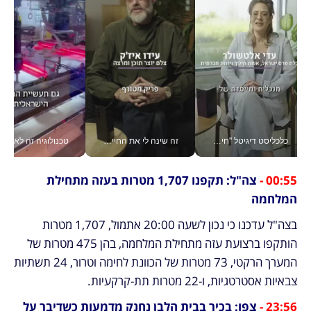
זה שינה לי את החיים: איך עידו איז'ק הופך את הסמארטפון לכלי צילום מקצועי_v
טכנולוגיה זה לא רק בהייטק: גם תעשיית המזון הישראלית מאמצת כלי AI, אוטומציה וניתוח דאטה בזמן אמת
חינוך הוא המש
00:55 -
 צה"ל: תקפנו 1,707 מטרות בעזה מתחילת 
המלחמה
בצה"ל עדכנו כי נכון לשעה 20:00 אתמול, 1,707 מטרות 
הותקפו ברצועת עזה מתחילת המלחמה, בהן 475 מטרות של 
המערך הרקטי, 73 מטרות של הכוונת לחימה וטרור, 24 תשתיות 
צבאיות אסטרטגיות, ו-22 מטרות תת-קרקעיות.
23:56 - 
צפו: בכיר בבית הלבן נחנק מדמעות כשדיבר על 