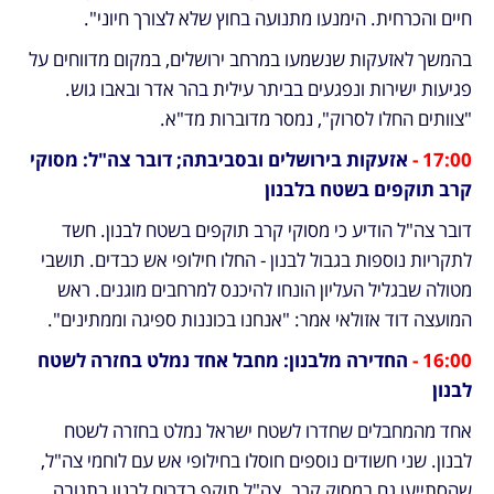
חיים והכרחית. הימנעו מתנועה בחוץ שלא לצורך חיוני".
בהמשך לאזעקות שנשמעו במרחב ירושלים, במקום מדווחים על 
פגיעות ישירות ונפגעים בביתר עילית בהר אדר ובאבו גוש. 
"צוותים החלו לסרוק", נמסר מדוברות מד"א.
17:00 -
 אזעקות בירושלים ובסביבתה; דובר צה"ל: מסוקי 
קרב תוקפים בשטח בלבנון
דובר צה"ל הודיע כי מסוקי קרב תוקפים בשטח לבנון. חשד 
לתקריות נוספות בגבול לבנון - החלו חילופי אש כבדים. תושבי 
מטולה שבגליל העליון הונחו להיכנס למרחבים מוגנים. ראש 
המועצה דוד אזולאי אמר: "אנחנו בכוננות ספיגה וממתינים".
16:00 -
 החדירה מלבנון: מחבל אחד נמלט בחזרה לשטח 
לבנון
אחד מהמחבלים שחדרו לשטח ישראל נמלט בחזרה לשטח 
לבנון. שני חשודים נוספים חוסלו בחילופי אש עם לוחמי צה"ל, 
שהסתייעו גם במסוק קרב. צה"ל תוקף בדרום לבנון בתגובה 