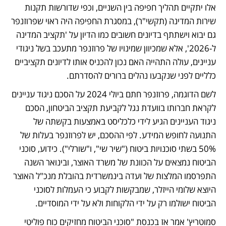
אלו יתקיים תהליך חפיפה בין השניים, וכפי שדורשות תקנות 
שירות המדינה (תקשי"ר), במסגרת החפיפה היה ראוי שפרוזנפר 
גם יבוא וישתתף בדיונים חשובים כמו הדיון על 'תקציב המדינה 
ל-2026', אלא שמכיוון שמינויו של פרוזנפר מתעכב בשל ניגודי 
עניינים, עולה התהייה האם נכון להכניס אותו לדיונים תקציביים 
כלליים לפני שנקבעו נהלים ברורים להסדרתם. 
לשם הדוגמה, פרוזנפר חתם ביולי 2024 על הסכם ניגוד עניינים 
לקראת חברותו בוועדת נגל לקביעת תקציב הביטחון, הסכם 
ניגוד העניינים הגיע לידי כלכליסט באמצעות בקשתה של 
התנועה לחופש המידע. לפי ההסכם, יש לפרוזנפר בעלות של 
50% בשתי סוכנויות ביטוח ("שיר שי", ו"שורלי"). כידוע, סוכני 
הביטוח נמצאים על הכוונת של משרד האוצר, ובינואר השנה 
התפרסמו המלצות של ועדה בינמשרדית בהובלת מנכ"ל האוצר 
היוצא שלומי הייזלר, שמבקשות לקבוע כי העמלות לסוכני 
הביטוח ישולמו רק על ידי הלקוחות ולא על ידי המוסדיים. 
סמוטריץ' אמר אז בכנסת "סוכני הביטוח מחזיקים כוח פוליטי 