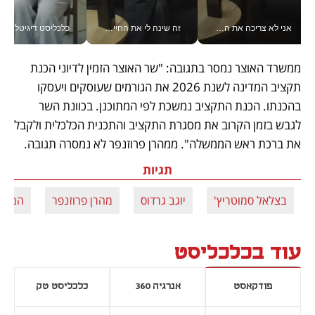
אני לא צריכה את המשרד: רונית שרעבי-חדד מנהלת ארגון של 30000 עובדים מכל מקום_v
זה שינה לי את החיים: איך עידו איז'ק הופך את הסמארטפון לכלי צילום מקצועי_v
כלכליסט דיגיטל
ממשרד האוצר נמסר בתגובה: "שר האוצר הזמין לדיוני הכנת 
תקציב המדינה לשנת 2026 את הגורמים שעוסקים ויעסקו 
בהכנתו. הכנת התקציב נמשכת לפי המתוכנן. בכוונת השר 
לגבש בזמן הקרוב את מסגרת התקציב והתכנית הכלכלית ולקבל 
את ברכת ראש הממשלה". ממהרן פרוזנפר לא נמסרה תגובה. 
תגיות
בצלאל סמוטריץ'
יוגב גרדוס
מהרן פרוזנפר
הממונ
עוד בכלכליסט
פודקאסט
אנרגיה 360
כלכליסט טק