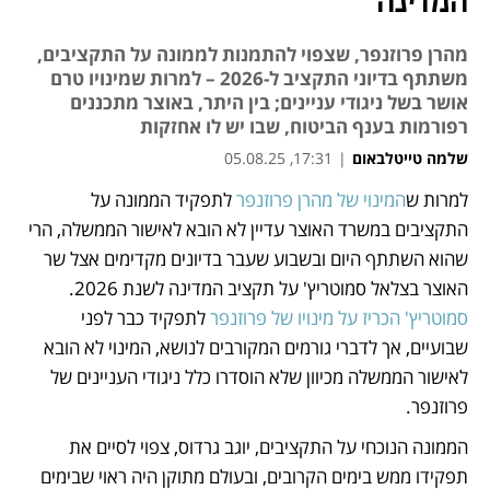
המדינה
מהרן פרוזנפר, שצפוי להתמנות לממונה על התקציבים,
משתתף בדיוני התקציב ל-2026 – למרות שמינויו טרם
אושר בשל ניגודי עניינים; בין היתר, באוצר מתכננים
רפורמות בענף הביטוח, שבו יש לו אחזקות
שלמה טייטלבאום
|
17:31, 05.08.25
למרות ש
המינוי של מהרן פרוזנפר
לתפקיד הממונה על 
נפתח בכרטיסייה חדשה
נפתח בכרטיסייה חדשה
נפתח בכרטיסייה חדשה
התקציבים במשרד האוצר עדיין לא הובא לאישור הממשלה, הרי 
שהוא השתתף היום ובשבוע שעבר בדיונים מקדימים אצל שר 
האוצר בצלאל סמוטריץ' על תקציב המדינה לשנת 2026. 
סמוטריץ' הכריז על מינויו של פרוזנפר 
לתפקיד כבר לפני 
שבועיים, אך לדברי גורמים המקורבים לנושא, המינוי לא הובא 
לאישור הממשלה מכיוון שלא הוסדרו כלל ניגודי העניינים של 
פרוזנפר. 
הממונה הנוכחי על התקציבים, יוגב גרדוס, צפוי לסיים את 
תפקידו ממש בימים הקרובים, ובעולם מתוקן היה ראוי שבימים 